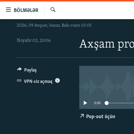
Keçid
BÖLMƏLƏR
linkləri
Axtar
Əsas
2026, 09 Avqust, bazar, Bakı vaxtı 10:05
GÜNDƏM
məzmuna
#İZAHLA
qayıt
Noyabr 02, 2006
Axşam pr
Əsas
KORRUPSIOMETR
naviqasiyaya
#ƏSLINDƏ
qayıt
Axtarışa
FƏRQƏ BAX
Paylaş
keç
QANUNI DOĞRU
VPN-siz açmaq
ARAŞDIRMA
MULTIMEDIA
0:00
RADIO ARXIV
VIDEO
Pop-out üçün
HAQQIMIZDA
FOTOQALEREYA
OXU ZALI