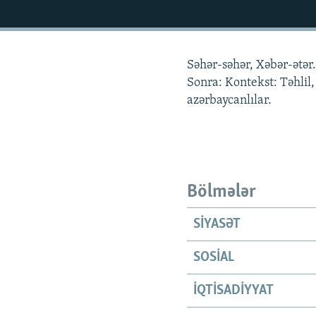
İNFOQRAFIKA
AZƏRBAYCAN ƏDƏBIYYATI KITABXANASI
MISSIYAMIZ
KARIKATURA
İSLAM VƏ DEMOKRATIYA
PEŞƏ ETIKASI VƏ JURNALISTIKA
STANDARTLARIMIZ
İZ - MƏDƏNIYYƏT PROQRAMI
Səhər-səhər, Xəbər-ətər.
MATERIALLARIMIZDAN ISTIFADƏ
Sonra: Kontekst: Təhlil,
AZADLIQRADIOSU MOBIL TELEFONUNUZDA
azərbaycanlılar.
BIZIMLƏ ƏLAQƏ
XƏBƏR BÜLLETENLƏRIMIZ
Bölmələr
SIYASƏT
SOSIAL
İQTISADIYYAT