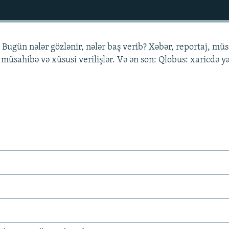
 Bugün nələr gözlənir, nələr baş verib? Xəbər, reportaj, mü
 müsahibə və xüsusi verilişlər. Və ən son: Qlobus: xaricdə 