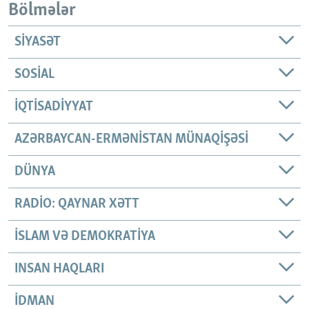
Bölmələr
SIYASƏT
SOSIAL
İQTISADIYYAT
AZƏRBAYCAN-ERMƏNISTAN MÜNAQIŞƏSI
DÜNYA
RADIO: QAYNAR XƏTT
İSLAM VƏ DEMOKRATIYA
INSAN HAQLARI
İDMAN