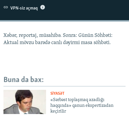
İNFOQRAFIKA
AZƏRBAYCAN ƏDƏBIYYATI KITABXANASI
MISSIYAMIZ
VPN-siz açmaq
BIZI IZLƏ
KARIKATURA
İSLAM VƏ DEMOKRATIYA
PEŞƏ ETIKASI VƏ JURNALISTIKA STANDARTLARIMIZ
İZ - MƏDƏNIYYƏT PROQRAMI
MATERIALLARIMIZDAN ISTIFADƏ
Xəbər, reportaj, müsahibə. Sonra: Günün Söhbəti:
AZADLIQRADIOSU MOBIL TELEFONUNUZDA
RFE/RL-in bütün saytları
Aktual mövzu barədə canlı dəyirmi masa söhbəti.
BIZIMLƏ ƏLAQƏ
XƏBƏR BÜLLETENLƏRIMIZ
Buna da bax:
SIYASƏT
«Sərbəst toplaşmaq azadlığı
haqqında» qanun ekspertizadan
keçirilir