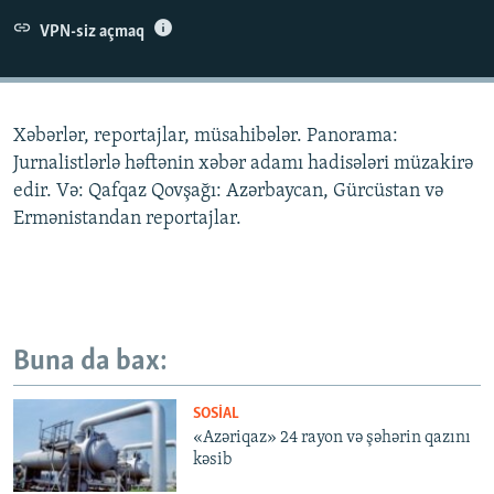
İNFOQRAFIKA
AZƏRBAYCAN ƏDƏBIYYATI KITABXANASI
MISSIYAMIZ
VPN-siz açmaq
BIZI IZLƏ
KARIKATURA
İSLAM VƏ DEMOKRATIYA
PEŞƏ ETIKASI VƏ JURNALISTIKA STANDARTLARIMIZ
İZ - MƏDƏNIYYƏT PROQRAMI
MATERIALLARIMIZDAN ISTIFADƏ
Xəbərlər, reportajlar, müsahibələr. Panorama:
AZADLIQRADIOSU MOBIL TELEFONUNUZDA
RFE/RL-in bütün saytları
Jurnalistlərlə həftənin xəbər adamı hadisələri müzakirə
BIZIMLƏ ƏLAQƏ
edir. Və: Qafqaz Qovşağı: Azərbaycan, Gürcüstan və
Ermənistandan reportajlar.
XƏBƏR BÜLLETENLƏRIMIZ
Buna da bax:
SOSIAL
«Azəriqaz» 24 rayon və şəhərin qazını
kəsib