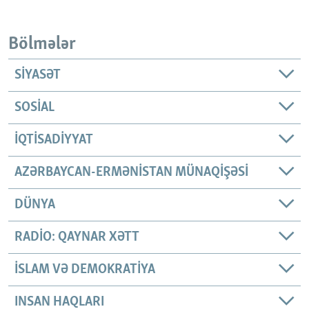
Bölmələr
SIYASƏT
SOSIAL
İQTISADIYYAT
AZƏRBAYCAN-ERMƏNISTAN MÜNAQIŞƏSI
DÜNYA
RADIO: QAYNAR XƏTT
İSLAM VƏ DEMOKRATIYA
INSAN HAQLARI