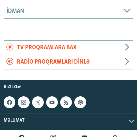
İDMAN
TV PROQRAMLARA BAX
RADIO PROQRAMLARI DINLƏ
BIZI IZLƏ
MƏLUMAT
AzadlıqRadiosu © 2026 Inc. | Bütün hüquqlar qorunur