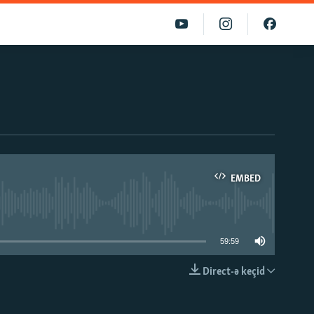
EMBED
able
59:59
Direct-ə keçid
EMBED