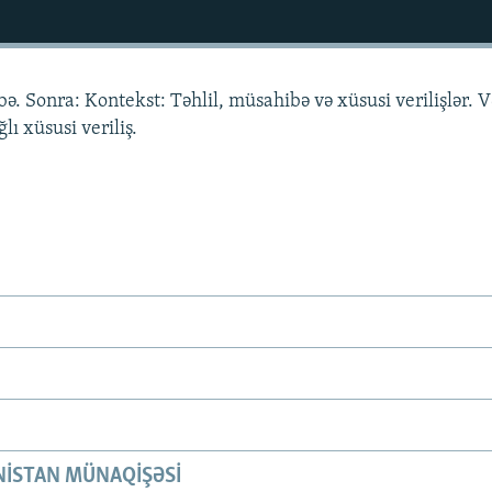
ə. Sonra: Kontekst: Təhlil, müsahibə və xüsusi verilişlər. V
lı xüsusi veriliş.
ISTAN MÜNAQIŞƏSI