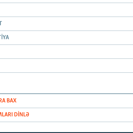
T
IYA
RA BAX
LARI DINLƏ