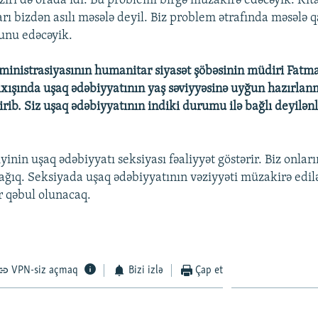
iri də orada idi. Bu problemi birgə müzakirə edəcəyik. Kit
ı bizdən asılı məsələ deyil. Biz problem ətrafında məsələ q
unu edəcəyik.
ministrasiyasının humanitar siyasət şöbəsinin müdiri Fat
ıxışında uşaq ədəbiyyatının yaş səviyyəsinə uyğun hazırlan
dirib. Siz uşaq ədəbiyyatının indiki durumu ilə bağlı deyilənl
iyinin uşaq ədəbiyyatı seksiyası fəaliyyət göstərir. Biz onların
cağıq. Seksiyada uşaq ədəbiyyatının vəziyyəti müzakirə edil
r qəbul olunacaq.
VPN-siz açmaq
Bizi izlə
Çap et