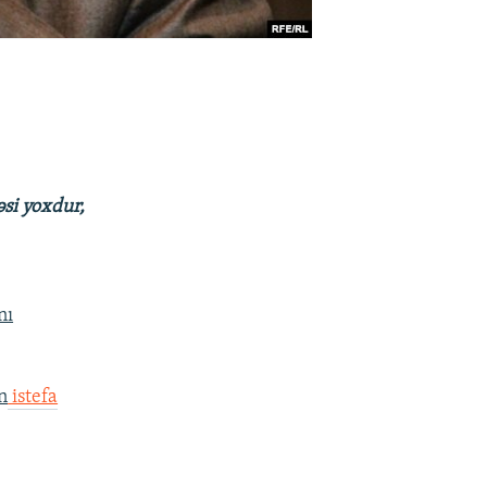
əsi yoxdur,
nı
n
istefa