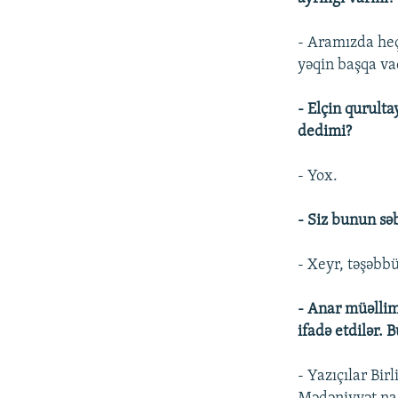
- Aramızda heç
yəqin başqa vac
- Elçin qurulta
dedimi?
- Yox.
- Siz bunun sə
- Xeyr, təşəbb
- Anar müəllim,
ifadə etdilər. 
- Yazıçılar Bir