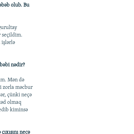
səbəb olub. Bu
Qurultay
 seçildim.
işlərlə
bəbi nədir?
dım. Mən də
i zorla məcbur
lər, çünki neçə
izəd olmaq
edib kiminsə
 çıxışını necə