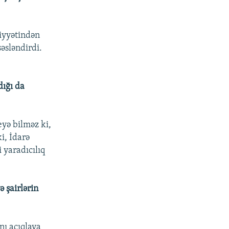
liyyətindən
əsləndirdi.
dığı da
eyə bilməz ki,
i, İdarə
i yaradıcılıq
ə şairlərin
nı açıqlaya