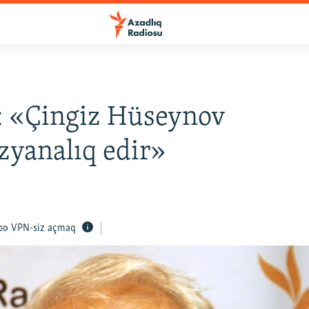
 «Çingiz Hüseynov
yanalıq edir»
VPN-siz açmaq