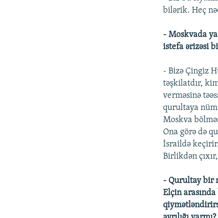
bilərik. Heç n
- Moskvada yaş
istefa ərizəsi b
- Bizə Çingiz H
təşkilatdır, ki
verməsinə təəs
qurultaya nüma
Moskva bölməsi 
Ona görə də qu
İsraildə keçir
Birlikdən çıxır,
- Qurultay bir 
Elçin arasında 
qiymətləndirir
ayrılığı varmı?