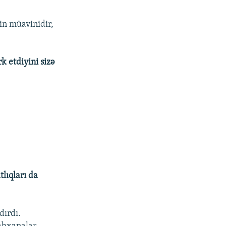
in müavinidir,
k etdiyini sizə
tlıqları da
dırdı.