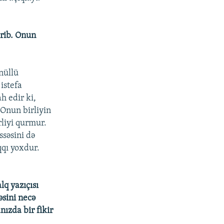
erib. Onun
önüllü
 istefa
h edir ki,
Onun birliyin
rliyi qurmur.
ssəsini də
qqı yoxdur.
lq yazıçısı
əsini necə
ızda bir fikir