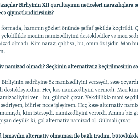
zıçılar Birliyinin XII qurultayının nəticələri narazılıqlara 
ecə qiymətləndirirsiniz?
q formada, hamının gözləri önündə şəffaf şəkildə keçirildi. 
yekdilliklə mənim namizədliyimi dəstəklədilər və mən sədr
izəd olmadı. Kim narazı qalıbsa, bu, onun öz işidir. Mən bu 
m.
tiv namizəd olmadı? Seçkinin alternativsiz keçirilməsinin sə
 Birliyinin sədrliyinə öz namizədliyini versəydi, səsə qoyar
i dəstəkləyərdim. Heç kəs namizədliyini vermədi. Mən kim
amizədliyini ver – bu, gülməli çıxar. Yekdilliklə məni seçdi
in sədriyəm, bilirlər necə işləyirəm. Heç kəsə alternativ nam
mamışdı, kim istəsəydi, namizədliyini verərdi. Amma biz g
şan deyilik ki, gəl alternativ namizəd ol. Gülməli çıxar.
İsmayılın alternativ olmaması ilə bağlı iradını, bütövlükdə