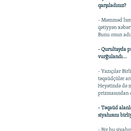
qarşıladınız?
- Məmməd İsmayı
qətiyyən xəbər
Bunu onun adın
- Qurultayda p
vurğulandı...
- Yazıçılar Bir
təqaüdçülər ar
Heyətində də mü
prizmasından q
- Təqaüd alanla
siyahısını bir
- Biz bu siyah