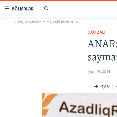
Keçid
BÖLMƏLƏR
linkləri
Axtar
Əsas
2026, 07 Avqust, cümə, Bakı vaxtı 20:41
GÜNDƏM
məzmuna
OXU ZALI
#İZAHLA
qayıt
Əsas
ANAR:
KORRUPSIOMETR
naviqasiyaya
#ƏSLINDƏ
qayıt
saymaz
Axtarışa
FƏRQƏ BAX
keç
QANUNI DOĞRU
İyun 19, 2014
ARAŞDIRMA
Paylaş
MULTIMEDIA
RADIO ARXIV
VIDEO
HAQQIMIZDA
FOTOQALEREYA
OXU ZALI