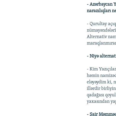
- Azərbaycan Ya
narazılıqları n
- Qurultay açı
nümayəndələri 
Alternativ nam
maraqlanmıra
- Niyə alterna
- Kim Yazıçılar
həmin namizəd
eləyəydim ki, n
illərdir birliy
qadağası qoyul
yaxasından yapı
- Şair Məmməd 