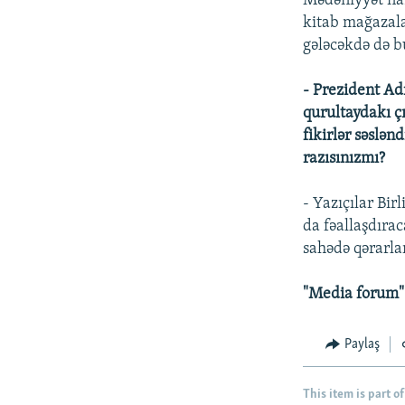
Mədəniyyət naz
kitab mağazalar
gələcəkdə də b
- Prezident Ad
qurultaydakı ç
fikirlər səslən
razısınızmı?
- Yazıçılar Birl
da fəallaşdıra
sahədə qərarla
"Media forum"
Paylaş
This item is part of