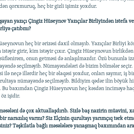
ədən qorxmuruq, heç bir gizli işimiz yoxdur.
ayan yazıçı Çingiz Hüseynov Yazıçılar Birliyindən istefa v
irliyə çatıbmı?
üseynovun heç bir ərizəsi daxil olmayıb. Yazıçılar Birliyi k
m istəyir girir, kim istəyir çıxır. Çingiz Hüseynovun birlikdən
süflənirəm, onun getməsi də anlaşılmazdır. Özü bununla iza
yəndə seçilməyib. Nümayəndələri də bizim bölmələr seçir. 
ilə neçə illərdir heç bir əlaqəsi yoxdur, onları saymır, iş bi
rultaya nümayəndə seçilməyib. Bildiyim qədər ilin böyük hi
ir. Bu baxımdan Çingiz Hüseynovun heç kəsdən inciməyə ha
 öz işidir.
məsələni də çox aktuallaşdırıb. Sizlə baş nazirin müavini, xa
bir narazılıq varmı? Siz Elçinin qurultayı yarımçıq tərk etm
siniz? Təşkilatla bağlı məsələlərə yanaşmaq baxımından aran