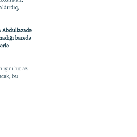
abxanalar,
aldırdıq,
ma Abdullazadə
madığı barədə
ərlə
 işini bir az
əcək, bu