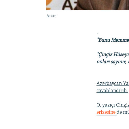
Anar
-
"Bunu Məmməd 
"Çingiz Hüseyn
onları saymır, 
Azərbaycan Yaz
cavablandırıb.
O, yazıçı Çing
ərizəsinə
də mü