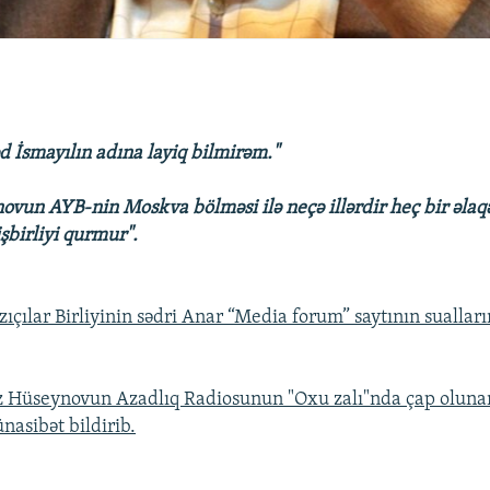
İsmayılın adına layiq bilmirəm."
ovun AYB-nin Moskva bölməsi ilə neçə illərdir heç bir əlaq
işbirliyi qurmur".
ıçılar Birliyinin sədri Anar “Media forum” saytının sualları
iz Hüseynovun Azadlıq Radiosunun "Oxu zalı"nda çap oluna
nasibət bildirib.