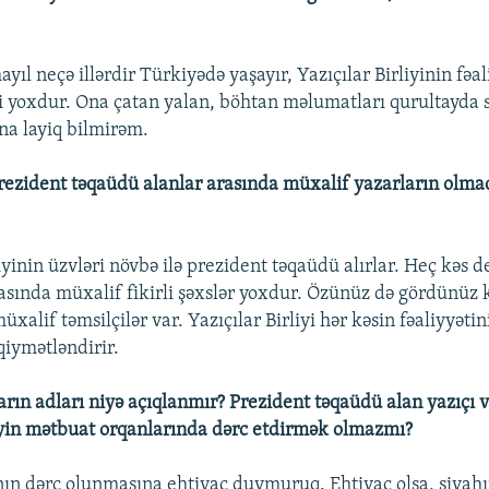
l neçə illərdir Türkiyədə yaşayır, Yazıçılar Birliyinin fəa
i yoxdur. Ona çatan yalan, böhtan məlumatları qurultayda s
a layiq bilmirəm.
rezident təqaüdü alanlar arasında müxalif yazarların olma
liyinin üzvləri növbə ilə prezident təqaüdü alırlar. Heç kəs d
asında müxalif fikirli şəxslər yoxdur. Özünüz də gördünüz k
xalif təmsilçilər var. Yazıçılar Birliyi hər kəsin fəaliyyətin
iymətləndirir.
rın adları niyə açıqlanmır? Prezident təqaüdü alan yazıçı v
liyin mətbuat orqanlarında dərc etdirmək olmazmı?
ının dərc olunmasına ehtiyac duymuruq. Ehtiyac olsa, siyahı