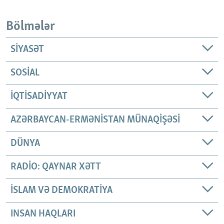
Bölmələr
SIYASƏT
SOSIAL
İQTISADIYYAT
AZƏRBAYCAN-ERMƏNISTAN MÜNAQIŞƏSI
DÜNYA
RADIO: QAYNAR XƏTT
İSLAM VƏ DEMOKRATIYA
INSAN HAQLARI