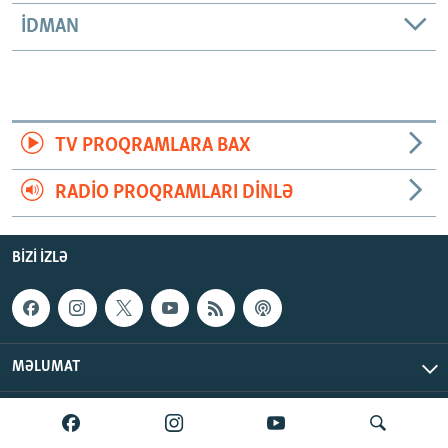
İDMAN
TV PROQRAMLARA BAX
RADIO PROQRAMLARI DINLƏ
BIZI IZLƏ
MƏLUMAT
AzadlıqRadiosu © 2026 Inc. | Bütün hüquqlar qorunur