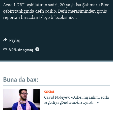
İNFOQRAFIKA
AZƏRBAYCAN ƏDƏBIYYATI KITABXANASI
MISSIYAMIZ
Azad LGBT təşkilatının sədri, 20 yaşlı İsa Şahmarlı Binə
BIZI IZLƏ
qəbirstanlığında dəfn edilib. Dəfn mərasimindən geniş
KARIKATURA
İSLAM VƏ DEMOKRATIYA
PEŞƏ ETIKASI VƏ JURNALISTIKA STANDARTLARIMIZ
reportajı birazdan izləyə biləcəksiniz...
İZ - MƏDƏNIYYƏT PROQRAMI
MATERIALLARIMIZDAN ISTIFADƏ
AZADLIQRADIOSU MOBIL TELEFONUNUZDA
RFE/RL-in bütün saytları
Paylaş
BIZIMLƏ ƏLAQƏ
XƏBƏR BÜLLETENLƏRIMIZ
VPN-siz açmaq
Buna da bax:
SOSIAL
Cavid Nəbiyev: «Ailəsi nişanlımı zorla
əsgərliyə göndərmək istəyirdi...»