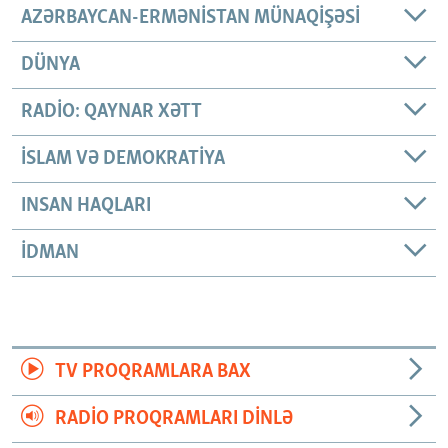
AZƏRBAYCAN-ERMƏNISTAN MÜNAQIŞƏSI
DÜNYA
RADIO: QAYNAR XƏTT
İSLAM VƏ DEMOKRATIYA
INSAN HAQLARI
İDMAN
TV PROQRAMLARA BAX
RADIO PROQRAMLARI DINLƏ