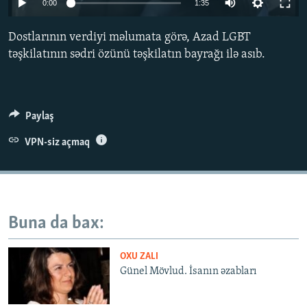
0:00
1:35
İNFOQRAFIKA
AZƏRBAYCAN ƏDƏBIYYATI KITABXANASI
MISSIYAMIZ
BIZI IZLƏ
Dostlarının verdiyi məlumata görə, Azad LGBT
KARIKATURA
İSLAM VƏ DEMOKRATIYA
PEŞƏ ETIKASI VƏ JURNALISTIKA STANDARTLARIMIZ
təşkilatının sədri özünü təşkilatın bayrağı ilə asıb.
İZ - MƏDƏNIYYƏT PROQRAMI
MATERIALLARIMIZDAN ISTIFADƏ
AZADLIQRADIOSU MOBIL TELEFONUNUZDA
RFE/RL-in bütün saytları
BIZIMLƏ ƏLAQƏ
Paylaş
XƏBƏR BÜLLETENLƏRIMIZ
VPN-siz açmaq
Buna da bax:
OXU ZALI
Günel Mövlud. İsanın əzabları