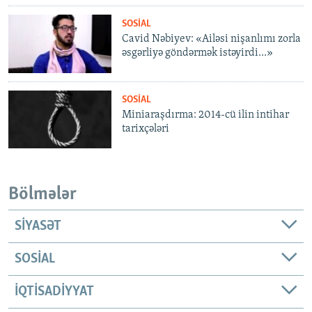
SOSIAL
Cavid Nəbiyev: «Ailəsi nişanlımı zorla
əsgərliyə göndərmək istəyirdi...»
SOSIAL
Miniaraşdırma: 2014-cü ilin intihar
tarixçələri
Bölmələr
SIYASƏT
SOSIAL
İQTISADIYYAT