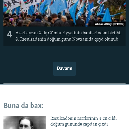
4
Azərbaycan Xalq Cümhuriyyətinin banilərindən biri M.
Ə. Rəsulzadənin doğum günü Novxanıda qeyd olunub
Davamı
Buna da bax:
Rəsulzadənin əsərlərinin 4-cü cildi
doğum günündə çapdan çıxdı