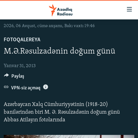
Keçid
linkləri
Əsas
2026, 06 Avqust, cümə axşamı, Bakı vaxtı 19:46
məzmuna
GÜNDƏM
qayıt
FOTOQALEREYA
#İZAHLA
Əsas
M.Ə.Rəsulzadənin doğum günü
KORRUPSIOMETR
naviqasiyaya
qayıt
#ƏSLINDƏ
Yanvar 31, 2013
Axtarışa
Paylaş
FƏRQƏ BAX
keç
QANUNI DOĞRU
VPN-siz açmaq
ARAŞDIRMA
Azərbaycan Xalq Cümhuriyyətinin (1918-20)
MULTIMEDIA
banilərindən biri M. Ə. Rəsulzadənin doğum günü
Abbas Atilayın fotolarında
RADIO ARXIV
VIDEO
HAQQIMIZDA
FOTOQALEREYA
OXU ZALI