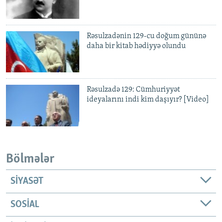
Rəsulzadənin 129-cu doğum gününə
daha bir kitab hədiyyə olundu
Rəsulzadə 129: Cümhuriyyət
ideyalarını indi kim daşıyır? [Video]
Bölmələr
SIYASƏT
SOSIAL