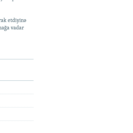
irak etdiyinə
tmağa vadar