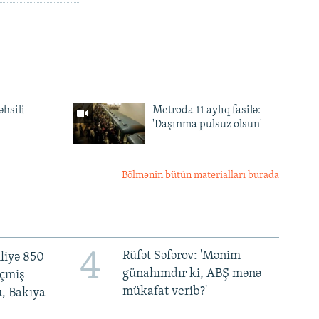
əhsili
Metroda 11 aylıq fasilə:
'Daşınma pulsuz olsun'
Bölmənin bütün materialları burada
4
Rüfət Səfərov: 'Mənim
liyə 850
günahımdır ki, ABŞ mənə
eçmiş
mükafat verib?'
u, Bakıya