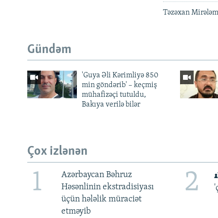
Təzəxan Mirələml
Gündəm
'Guya Əli Kərimliyə 850
min göndərib' – keçmiş
mühafizəçi tutuldu,
Bakıya verilə bilər
Çox izlənən
1
2
Azərbaycan Bəhruz
Həsənlinin ekstradisiyası
'
üçün hələlik müraciət
etməyib