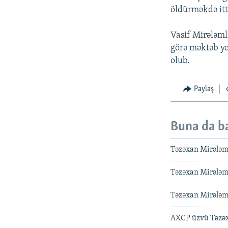
öldürməkdə it
Vasif Mirələmli
görə məktəb yo
olub.
Paylaş
Buna da b
Təzəxan Mirələmo
Təzəxan Mirələml
Təzəxan Mirələm
AXCP üzvü Təzəx