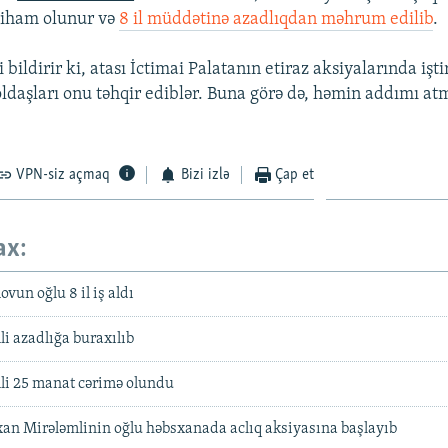
tiham olunur və
8 il müddətinə azadlıqdan məhrum edilib
.
 bildirir ki, atası İctimai Palatanın etiraz aksiyalarında işt
ldaşları onu təhqir ediblər. Buna görə də, həmin addımı a
VPN-siz açmaq
Bizi izlə
Çap et
ax:
vun oğlu 8 il iş aldı
i azadlığa buraxılıb
li 25 manat cərimə olundu
an Mirələmlinin oğlu həbsxanada aclıq aksiyasına başlayıb