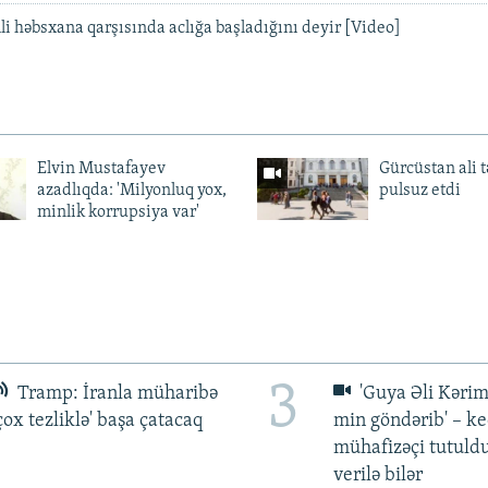
i həbsxana qarşısında aclığa başladığını deyir [Video]
Elvin Mustafayev
Gürcüstan ali t
azadlıqda: 'Milyonluq yox,
pulsuz etdi
minlik korrupsiya var'
3
Tramp: İranla müharibə
'Guya Əli Kərim
çox tezliklə' başa çatacaq
min göndərib' – k
mühafizəçi tutuld
verilə bilər