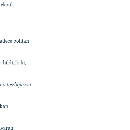
arkotik
 sadəcə böhtan
bildirib ki,
unu təsdiqləyən
mkan
ayaraq