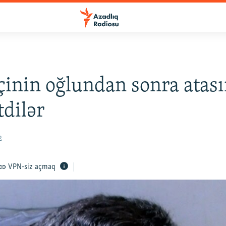
inin oğlundan sonra atası
tdilər
2
VPN-siz açmaq