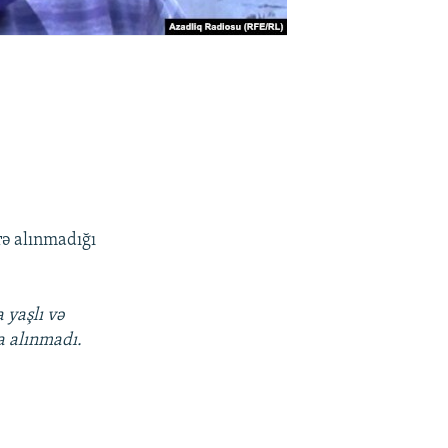
ərə alınmadığı
yaşlı və
a alınmadı.