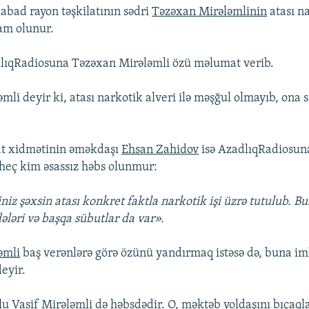
abad rayon təşkilatının sədri
Təzəxan Mirələmlinin
atası n
ham olunur.
lıqRadiosuna Təzəxan Mirələmli özü məlumat verib.
mli deyir ki, atası narkotik alveri ilə məşğul olmayıb, ona
t xidmətinin əməkdaşı
Ehsan Zahidov
isə AzadlıqRadiosuna 
heç kim əsassız həbs olunmur:
niz şəxsin atası konkret faktla narkotik işi üzrə tutulub. B
dələri və başqa sübutlar da var».
əmli
baş verənlərə görə özünü yandırmaq istəsə də, buna i
eyir.
lu
Vasif Mirələmli
də həbsdədir. O, məktəb yoldaşını bıçaql