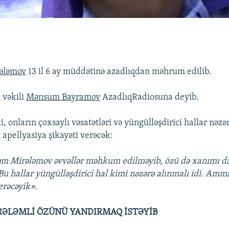
ələmov
13 il 6 ay müddətinə azadlıqdan məhrum edilib.
 vəkili
Mənsum Bayramov
AzadlıqRadiosuna deyib.
ki, onların çoxsaylı vəsatətləri və yüngülləşdirici hallar nəz
pellyasiya şikayəti verəcək:
m Mirələmov əvvəllər məhkum edilməyib, özü də xanımı da 
 Bu hallar yüngülləşdirici hal kimi nəzərə alınmalı idi. Amm
erəcəyik».
RƏLƏMLİ ÖZÜNÜ YANDIRMAQ İSTƏYİB