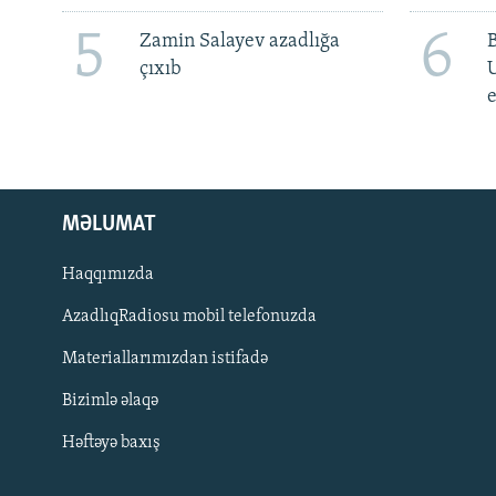
5
6
Zamin Salayev azadlığa
çıxıb
e
MƏLUMAT
Haqqımızda
AzadlıqRadiosu mobil telefonuzda
Materiallarımızdan istifadə
BIZI IZLƏ
Bizimlə əlaqə
Həftəyə baxış
RFE/RL-in bütün saytları