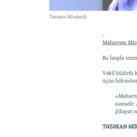
Təzəxan Mirələmli
-
Məhərrəm Mir
Bu haqda onun
Vəkil bildirib 
üçün hökmdən a
«Məhərrə
xəstədir.
Şikayət v
TƏZƏXAN Mİ