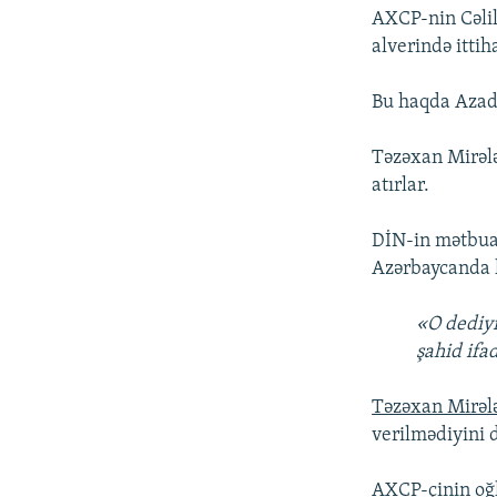
AXCP-nin Cəlil
alverində itti
Bu haqda Azad
Təzəxan Mirələ
atırlar.
DİN-in mətbua
Azərbaycanda 
«O dediyi
şahid ifa
Təzəxan Mirəl
verilmədiyini d
AXCP-çinin oğ