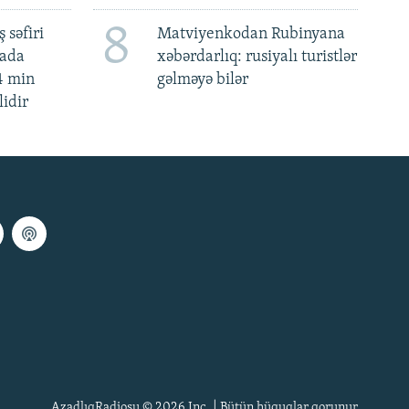
8
 səfiri
Matviyenkodan Rubinyana
mada
xəbərdarlıq: rusiyalı turistlər
4 min
gəlməyə bilər
lidir
AzadlıqRadiosu © 2026 Inc. | Bütün hüquqlar qorunur