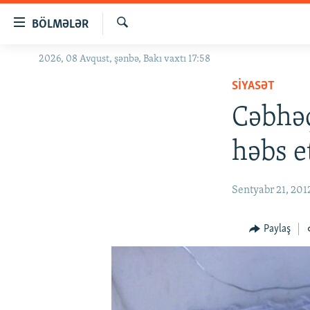
Keçid
BÖLMƏLƏR
linkləri
Axtar
Əsas
2026, 08 Avqust, şənbə, Bakı vaxtı 17:58
GÜNDƏM
məzmuna
SIYASƏT
#İZAHLA
qayıt
Əsas
Cəbhəç
KORRUPSIOMETR
naviqasiyaya
#ƏSLINDƏ
qayıt
həbs e
Axtarışa
FƏRQƏ BAX
keç
QANUNI DOĞRU
Sentyabr 21, 201
ARAŞDIRMA
Paylaş
MULTIMEDIA
RADIO ARXIV
VIDEO
HAQQIMIZDA
FOTOQALEREYA
OXU ZALI