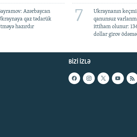
7
Bayramov: Azərbaycan
Ukraynanın keçmiş
Ukraynaya qaz tədarük
qanunsuz varlan
tməyə hazırdır
ittiham olunur: 13
dollar girov ödəmə
BIZI IZLƏ