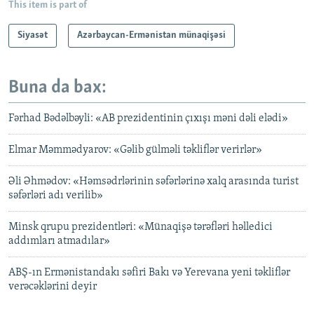
This item is part of
Siyasət
Azərbaycan-Ermənistan münaqişəsi
Buna da bax:
Fərhad Bədəlbəyli: «AB prezidentinin çıxışı məni dəli elədi»
Elmar Məmmədyarov: «Gəlib gülməli təkliflər verirlər»
Əli Əhmədov: «Həmsədrlərinin səfərlərinə xalq arasında turist
səfərləri adı verilib»
Minsk qrupu prezidentləri: «Münaqişə tərəfləri həlledici
addımları atmadılar»
ABŞ-ın Ermənistandakı səfiri Bakı və Yerevana yeni təkliflər
verəcəklərini deyir