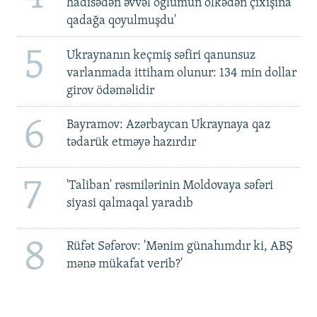
hadisədən əvvəl oğlumun ölkədən çıxışına
qadağa qoyulmuşdu'
5
Ukraynanın keçmiş səfiri qanunsuz
varlanmada ittiham olunur: 134 min dollar
girov ödəməlidir
6
Bayramov: Azərbaycan Ukraynaya qaz
tədarük etməyə hazırdır
7
'Taliban' rəsmilərinin Moldovaya səfəri
siyasi qalmaqal yaradıb
8
Rüfət Səfərov: 'Mənim günahımdır ki, ABŞ
mənə mükafat verib?'