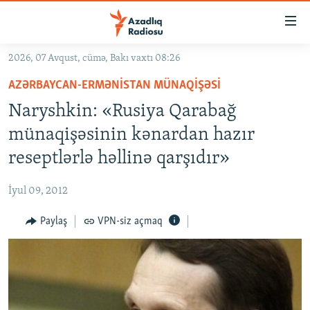
Keçid
linkləri
Əsas
2026, 07 Avqust, cümə, Bakı vaxtı 08:26
məzmuna
GÜNDƏM
AZƏRBAYCAN-ERMƏNISTAN MÜNAQIŞƏSI
qayıt
#İZAHLA
Əsas
Naryshkin: «Rusiya Qarabağ
KORRUPSIOMETR
naviqasiyaya
münaqişəsinin kənardan hazır
qayıt
#ƏSLINDƏ
reseptlərlə həllinə qarşıdır»
Axtarışa
FƏRQƏ BAX
keç
İyul 09, 2012
QANUNI DOĞRU
Paylaş
VPN-siz açmaq
ARAŞDIRMA
MULTIMEDIA
RADIO ARXIV
VIDEO
HAQQIMIZDA
FOTOQALEREYA
OXU ZALI