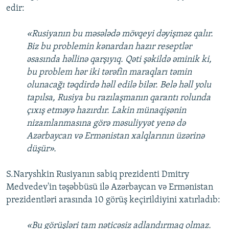
edir:
«Rusiyanın bu məsələdə mövqeyi dəyişməz qalır.
Biz bu problemin kənardan hazır reseptlər
əsasında həllinə qarşıyıq. Qəti şəkildə əminik ki,
bu problem hər iki tərəfin maraqları təmin
olunacağı təqdirdə həll edilə bilər. Belə həll yolu
tapılsa, Rusiya bu razılaşmanın qarantı rolunda
çıxış etməyə hazırdır. Lakin münaqişənin
nizamlanmasına görə məsuliyyət yenə də
Azərbaycan və Ermənistan xalqlarının üzərinə
düşür».
S.Naryshkin Rusiyanın sabiq prezidenti Dmitry
Medvedev'in təşəbbüsü ilə Azərbaycan və Ermənistan
prezidentləri arasında 10 görüş keçirildiyini xatırladıb:
«Bu görüşləri tam nəticəsiz adlandırmaq olmaz.