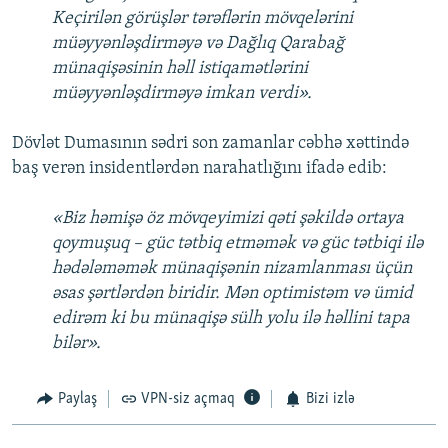
Keçirilən görüşlər tərəflərin mövqelərini
müəyyənləşdirməyə və Dağlıq Qarabağ
münaqişəsinin həll istiqamətlərini
müəyyənləşdirməyə imkan verdi».
Dövlət Dumasının sədri son zamanlar cəbhə xəttində
baş verən insidentlərdən narahatlığını ifadə edib:
«Biz həmişə öz mövqeyimizi qəti şəkildə ortaya
qoymuşuq – güc tətbiq etməmək və güc tətbiqi ilə
hədələməmək münaqişənin nizamlanması üçün
əsas şərtlərdən biridir. Mən optimistəm və ümid
edirəm ki bu münaqişə sülh yolu ilə həllini tapa
bilər».
Paylaş
VPN-siz açmaq
Bizi izlə