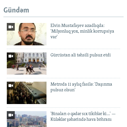
Gündəm
Elvin Mustafayev azadlıqda:
'Milyonluq yox, minlik korrupsiya
var'
Gürcüstan ali təhsili pulsuz etdi
Metroda 11 aylıq fasilə: 'Daşınma
pulsuz olsun'
'Binaları o qədər sıx tikiblər ki...' —
Küləklər şəhərində hava böhranı