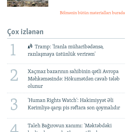
Bölmənin bütün materialları burada
Çox izlənən
1
Tramp: 'İranla müharibədənsə,
razılaşmaya üstünlük verirəm'
2
Xaçmaz bazarının sahibinin qətli Avropa
Məhkəməsində: Hökumətdən cavab tələb
olunur
3
'Human Rights Watch': Hakimiyyət Əli
Kərimliyə qarşı pis rəftara son qoymalıdır
4
Taleh Bağırovun xanımı: 'Məktəbdəki