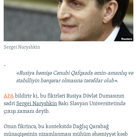
İNFOQRAFIKA
AZƏRBAYCAN ƏDƏBIYYATI KITABXANASI
MISSIYAMIZ
BIZI IZLƏ
KARIKATURA
İSLAM VƏ DEMOKRATIYA
PEŞƏ ETIKASI VƏ JURNALISTIKA STANDARTLARIMIZ
İZ - MƏDƏNIYYƏT PROQRAMI
MATERIALLARIMIZDAN ISTIFADƏ
AZADLIQRADIOSU MOBIL TELEFONUNUZDA
RFE/RL-in bütün saytları
Sergei Naryshkin
BIZIMLƏ ƏLAQƏ
XƏBƏR BÜLLETENLƏRIMIZ
-
«Rusiya həmişə Cənubi Qafqazda əmin-amanlıq və
stabilliyin bərqərar olmasına tərəfdar olub».
APA
bildirir ki, bu fikirləri Rusiya Dövlət Dumasının
sədri
Sergei Naryshkin
Bakı Slavyan Universitetində
çıxışı zamanı deyib.
Onun fikrincə, bu kontekstdə Dağlıq Qarabağ
münaqişəsinin nizamlanması mühüm əhəmiyyət kəsb