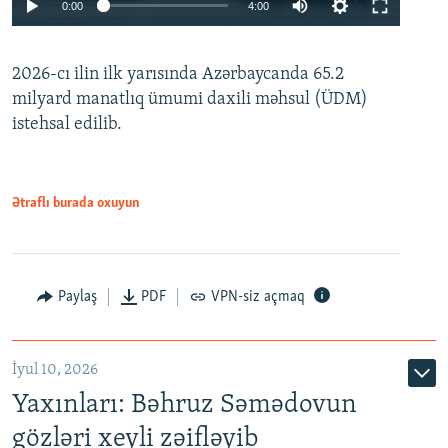
Auto
0:00
4:00
240p
2026-cı ilin ilk yarısında Azərbaycanda 65.2
360p
milyard manatlıq ümumi daxili məhsul (ÜDM)
480p
Auto
240p
360p
480p
istehsal edilib.
720p
720p
1080p
1080p
Ətraflı burada oxuyun
Paylaş
PDF
VPN-siz açmaq
İyul 10, 2026
Yaxınları: Bəhruz Səmədovun
gözləri xeyli zəifləyib