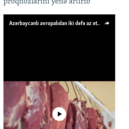
proqnozlarını yenə artırıb
Azərbaycanlı avropalıdan iki dəfə az ət yeyir, amma... 'Qiymət artımı qaçılmazdır'
No media source currently available