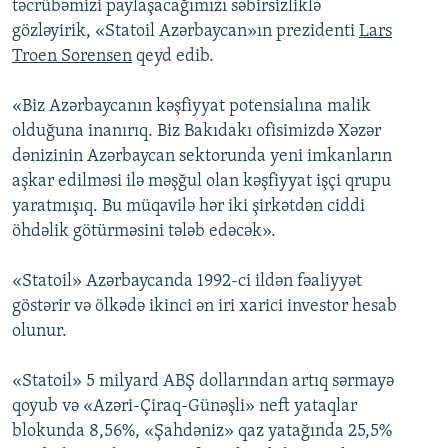
təcrübəmizi paylaşacağımızı səbirsizliklə
gözləyirik, «Statoil Azərbaycan»ın prezidenti
Lars
Troen Sorensen
qeyd edib.
«Biz Azərbaycanın kəşfiyyat potensialına malik
olduğuna inanırıq. Biz Bakıdakı ofisimizdə Xəzər
dənizinin Azərbaycan sektorunda yeni imkanların
aşkar edilməsi ilə məşğul olan kəşfiyyat işçi qrupu
yaratmışıq. Bu müqavilə hər iki şirkətdən ciddi
öhdəlik götürməsini tələb edəcək».
«Statoil» Azərbaycanda 1992-ci ildən fəaliyyət
göstərir və ölkədə ikinci ən iri xarici investor hesab
olunur.
«Statoil» 5 milyard ABŞ dollarından artıq sərmayə
qoyub və «Azəri-Çiraq-Günəşli» neft yataqlar
blokunda 8,56%, «Şahdəniz» qaz yatağında 25,5%