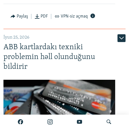
Auto
240p
360p
480p
Paylaş
PDF
VPN-siz açmaq
720p
1080p
İyun 25, 2026
ABB kartlardakı texniki
problemin həll olunduğunu
bildirir