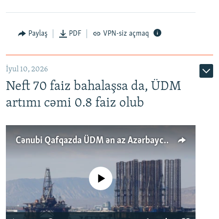
Paylaş
PDF
VPN-siz açmaq
İyul 10, 2026
Neft 70 faiz bahalaşsa da, ÜDM
artımı cəmi 0.8 faiz olub
Cənubi Qafqazda ÜDM ən az Azərbaycanda artır: Qonşuları niyə Bakını qabaqlaya bilir?
No media source currently available