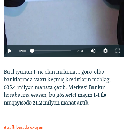
Auto
0:00
2:34
240p
Bu il iyunun 1-nə olan məlumata görə, ölkə
360p
banklarında vaxtı keçmiş kreditlərin məbləği
480p
635.4 milyon manata çatıb. Mərkəzi Bankın
720p
hesabatına əsasən, bu göstərici
mayın 1-i ilə
müqayisədə 21.2 milyon manat artıb.
1080p
Ətraflı burada oxuyun