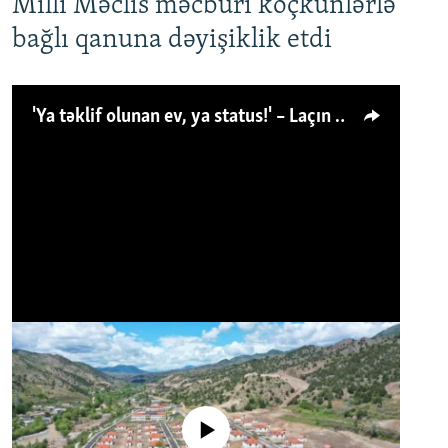
Milli Məclis məcburi köçkünlərlə
bağlı qanuna dəyişiklik etdi
'Ya təklif olunan ev, ya status!' – Laçın köçkünü: 'Laçından başqa heç hara!'
No media source currently available