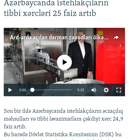
Azərbaycanda istehlakçıların
tibbi xərcləri 25 faiz artıb
Ard-arda açılan dərman zavodları ölkənin tələbatını ödəyirmi?
No media source currently available
Auto
0:00
5:23
240p
Son bir ildə Azərbaycanda istehlakçıların
360p
əczaçılıq
məhsulları və tibbi ləvazimatlara çəkdiyi xərc 24,9
480p
Auto
240p
360p
480p
faiz artıb.
720p
Bu barədə Dövlət Statistika Komitəsinin (DSK) bu
720p
1080p