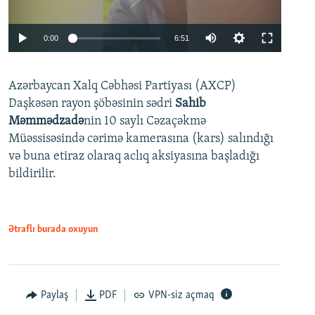
Auto
0:00
6:51
240p
Azərbaycan Xalq Cəbhəsi Partiyası (AXCP)
360p
Daşkəsən rayon şöbəsinin sədri
Sahib
480p
Auto
240p
360p
480p
Məmmədzadə
nin 10 saylı Cəzaçəkmə
720p
Müəssisəsində cərimə kamerasına (kars) salındığı
720p
1080p
və buna etiraz olaraq aclıq aksiyasına başladığı
1080p
bildirilir.
Ətraflı burada oxuyun
Paylaş
PDF
VPN-siz açmaq