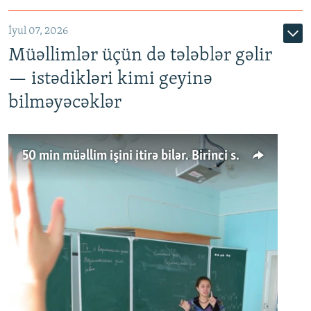
İyul 07, 2026
Müəllimlər üçün də tələblər gəlir
— istədikləri kimi geyinə
bilməyəcəklər
50 min müəllim işini itirə bilər. Birinci sinfə gedənlər azalır