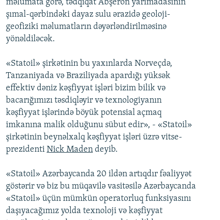
məlumata görə, tədqiqat Abşeron yarımadasının
İNFOQRAFIKA
AZƏRBAYCAN ƏDƏBIYYATI KITABXANASI
MISSIYAMIZ
şımal-qərbindəki dayaz sulu ərazidə geoloji-
BIZI IZLƏ
geofiziki məlumatların dəyərləndirilməsinə
KARIKATURA
İSLAM VƏ DEMOKRATIYA
PEŞƏ ETIKASI VƏ JURNALISTIKA STANDARTLARIMIZ
yönəldiləcək.
İZ - MƏDƏNIYYƏT PROQRAMI
MATERIALLARIMIZDAN ISTIFADƏ
AZADLIQRADIOSU MOBIL TELEFONUNUZDA
«Statoil» şirkətinin bu yaxınlarda Norveçdə,
RFE/RL-in bütün saytları
Tanzaniyada və Braziliyada apardığı yüksək
BIZIMLƏ ƏLAQƏ
effektiv dəniz kəşfiyyat işləri bizim bilik və
XƏBƏR BÜLLETENLƏRIMIZ
bacarığımızı təsdiqləyir və texnologiyanın
kəşfiyyat işlərində böyük potensial açmaq
imkanına malik olduğunu sübut edir», - «Statoil»
şirkətinin beynəlxalq kəşfiyyat işləri üzrə vitse-
prezidenti
Niсk Maden
deyib.
«Statoil» Azərbaycanda 20 ildən artıqdır fəaliyyət
göstərir və biz bu müqavilə vasitəsilə Azərbaycanda
«Statoil» üçün mümkün operatorluq funksiyasını
daşıyacağımız yolda texnoloji və kəşfiyyat