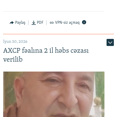
Paylaş
PDF
VPN-siz açmaq
İyun 30, 2026
AXCP fəalına 2 il həbs cəzası
verilib