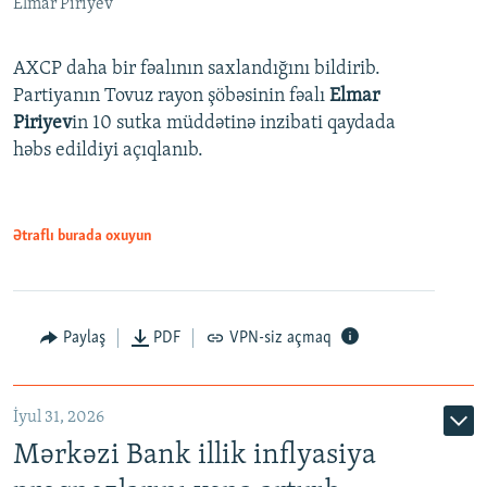
Elmar Piriyev
AXCP daha bir fəalının saxlandığını bildirib.
Partiyanın Tovuz rayon şöbəsinin fəalı
Elmar
Piriyev
in 10 sutka müddətinə inzibati qaydada
həbs edildiyi açıqlanıb.
Ətraflı burada oxuyun
Paylaş
PDF
VPN-siz açmaq
İyul 31, 2026
Mərkəzi Bank illik inflyasiya