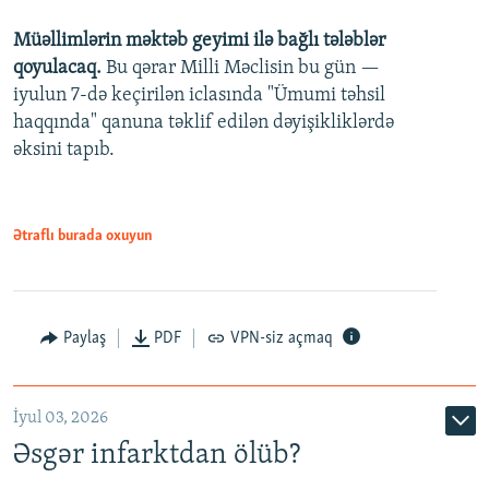
Müəllimlərin məktəb geyimi ilə bağlı tələblər
360p
qoyulacaq.
Bu qərar Milli Məclisin bu gün —
480p
iyulun 7-də keçirilən iclasında "Ümumi təhsil
720p
haqqında" qanuna təklif edilən dəyişikliklərdə
əksini tapıb.
1080p
Ətraflı burada oxuyun
Auto
240p
360p
480p
Paylaş
PDF
VPN-siz açmaq
720p
1080p
İyul 03, 2026
Əsgər infarktdan ölüb?