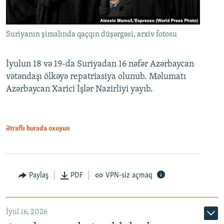
Suriyanın şimalında qaçqın düşərgəsi, arxiv fotosu
İyulun 18 və 19-da Suriyadan 16 nəfər Azərbaycan
vətəndaşı ölkəyə repatriasiya olunub. Məlumatı
Azərbaycan Xarici İşlər Nazirliyi yayıb.
Ətraflı burada oxuyun
Paylaş
PDF
VPN-siz açmaq
İyul 16, 2026