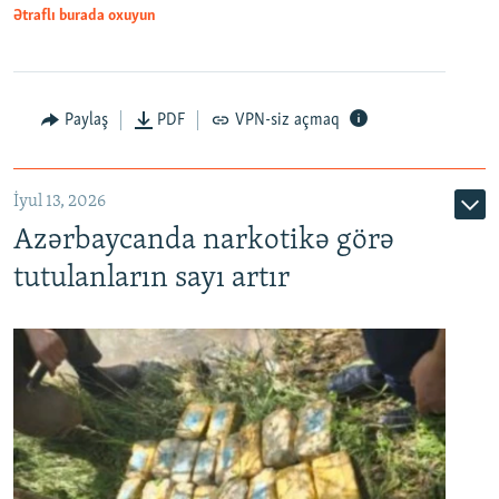
Ətraflı burada oxuyun
Paylaş
PDF
VPN-siz açmaq
İyul 13, 2026
Azərbaycanda narkotikə görə
tutulanların sayı artır