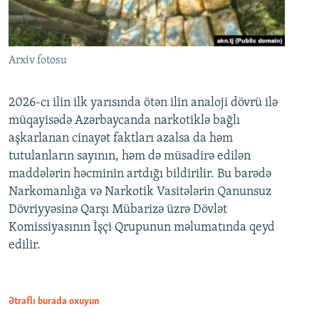
Arxiv fotosu
2026-cı ilin ilk yarısında ötən ilin analoji dövrü ilə
müqayisədə Azərbaycanda narkotiklə bağlı
aşkarlanan cinayət faktları azalsa da həm
tutulanların sayının, həm də müsadirə edilən
maddələrin həcminin artdığı bildirilir. Bu barədə
Narkomanlığa və Narkotik Vasitələrin Qanunsuz
Dövriyyəsinə Qarşı Mübarizə üzrə Dövlət
Komissiyasının İşçi Qrupunun məlumatında qeyd
edilir.
Ətraflı burada oxuyun