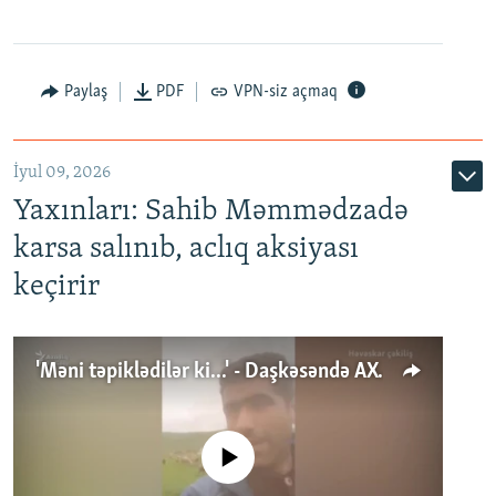
Paylaş
PDF
VPN-siz açmaq
İyul 09, 2026
Yaxınları: Sahib Məmmədzadə
karsa salınıb, aclıq aksiyası
keçirir
'Məni təpiklədilər ki...' - Daşkəsəndə AXCP fəalının yaxınları onun həbsinə etiraz edirlər
No media source currently available