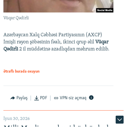
Vüqar Qədirli
Azərbaycan Xalq Cəbhəsi Partiyasının (AXCP)
İmişli rayon şöbəsinin fəalı, ikinci qrup əlil
Vüqar
Qədirli
2 il müddətinə azadlıqdan məhrum edilib.
Ətraflı burada oxuyun
Paylaş
PDF
VPN-siz açmaq
İyun 30, 2026