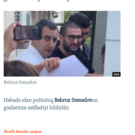
Bəhruz Səmədov
Həbsdə olan politoloq
Bəhruz Səmədov
un
gözlərinin zəiflədiyi bildirilir.
Ətraflı burada oxuyun