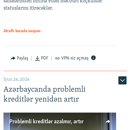
sahələrindən imtina edən məcburi köçkünlər
statuslarını itirəcəklər.
1080p
Ətraflı burada oxuyun
Auto
240p
360p
480p
Paylaş
PDF
VPN-siz açmaq
720p
1080p
İyun 26, 2026
Azərbaycanda problemli
kreditlər yenidən artır
Problemli kreditlər azalmır, artır