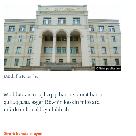
Müdafiə Nazirliyi
Müddətdən artıq həqiqi hərbi xidmət hərbi
qulluqçusu, əsgər
P.E.
-nin kəskin miokard
infarktından öldüyü bildirilir
Ətraflı burada oxuyun