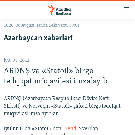
Keçid
linkləri
Əsas
2026, 08 Avqust, şənbə, Bakı vaxtı 09:01
məzmuna
GÜNDƏM
Azərbaycan xəbərləri
qayıt
#İZAHLA
Əsas
KORRUPSIOMETR
naviqasiyaya
İyul 06, 2012
qayıt
#ƏSLINDƏ
Axtarışa
ARDNŞ və «Statoil» birgə
FƏRQƏ BAX
keç
tədqiqat müqaviləsi imzalayıb
QANUNI DOĞRU
ARAŞDIRMA
ARDNŞ (Azərbaycan Respublikası Dövlət Neft
Şirkəti) və Norveçin «Statoil» şirkəti birgə tədqiqat
MULTIMEDIA
müqaviləsi imzalayıblar.
RADIO ARXIV
VIDEO
İyulun 6-da «Statoil»dən
Trend
-ə verilən
HAQQIMIZDA
FOTOQALEREYA
OXU ZALI