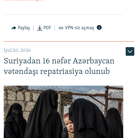
Paylaş
PDF
VPN-siz açmaq
İyul 20, 2026
Auto
240p
360p
480p
Suriyadan 16 nəfər Azərbaycan
720p
1080p
vətəndaşı repatriasiya olunub