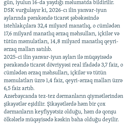
gün, iyulun 16-da yaydığı məlumatda bildirilir.
1080p
DSK vurğulayır ki, 2026-cı ilin yanvar-iyun
aylarında pərakəndə ticarət şəbəkəsində
istehlakçılara 32,4 milyard manatlıq, o cümlədən
17,6 milyard manatlıq ərzaq məhsulları, içkilər və
tütün məmulatları, 14,8 milyard manatlıq qeyri-
ərzaq malları satılıb.
2025-ci ilin yanvar-iyun ayları ilə müqayisədə
pərakəndə ticarət dövriyyəsi real ifadədə 3,7 faiz, o
cümlədən ərzaq məhsulları, içkilər və tütün
məmulatları üzrə 1,4 faiz, qeyri-ərzaq malları üzrə
6,5 faiz artıb.
Azərbaycanda tez-tez dərmanların qiymətlərindən
şikayətlər eşidilir. Şikayətlərdə həm bir çox
dərmanların keyfiyyətsiz olduğu, həm də qonşu
ölkələrlə müqayisədə kəskin baha olduğu deyilir.