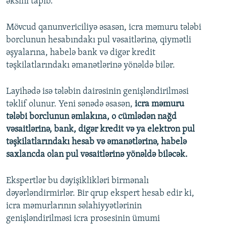
əksini tapıb.
Auto
240p
360p
480p
Mövcud qanunvericiliyə əsasən, icra məmuru tələbi
720p
1080p
borclunun hesabındakı pul vəsaitlərinə, qiymətli
əşyalarına, habelə bank və digər kredit
təşkilatlarındakı əmanətlərinə yönəldə bilər.
Layihədə isə tələbin dairəsinin genişləndirilməsi
təklif olunur. Yeni sənədə əsasən,
icra məmuru
tələbi borclunun əmlakına, o cümlədən nağd
vəsaitlərinə, bank, digər kredit və ya elektron pul
təşkilatlarındakı hesab və əmanətlərinə, habelə
saxlancda olan pul vəsaitlərinə yönəldə biləcək.
Ekspertlər bu dəyişiklikləri birmənalı
dəyərləndirmirlər. Bir qrup ekspert hesab edir ki,
icra məmurlarının səlahiyyətlərinin
genişləndirilməsi icra prosesinin ümumi