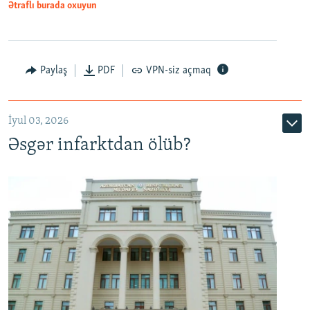
Ətraflı burada oxuyun
Auto
240p
360p
480p
Paylaş
PDF
VPN-siz açmaq
720p
1080p
İyul 03, 2026
Əsgər infarktdan ölüb?