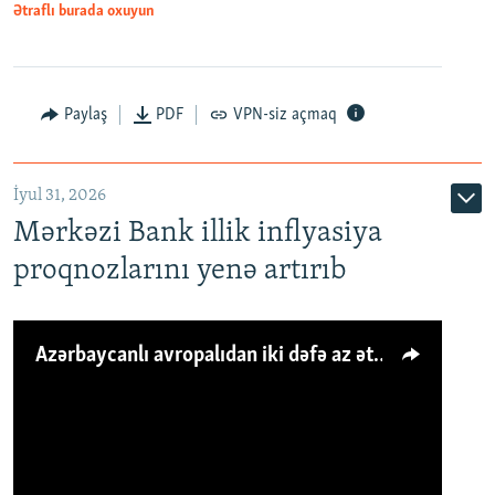
Ətraflı burada oxuyun
Paylaş
PDF
VPN-siz açmaq
İyul 31, 2026
Mərkəzi Bank illik inflyasiya
proqnozlarını yenə artırıb
Azərbaycanlı avropalıdan iki dəfə az ət yeyir, amma... 'Qiymət artımı qaçılmazdır'