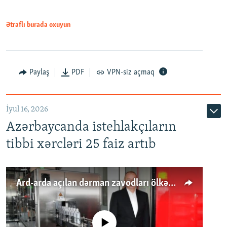
Ətraflı burada oxuyun
Paylaş
PDF
VPN-siz açmaq
İyul 16, 2026
Azərbaycanda istehlakçıların
tibbi xərcləri 25 faiz artıb
Ard-arda açılan dərman zavodları ölkənin tələbatını ödəyirmi?
No media source currently available