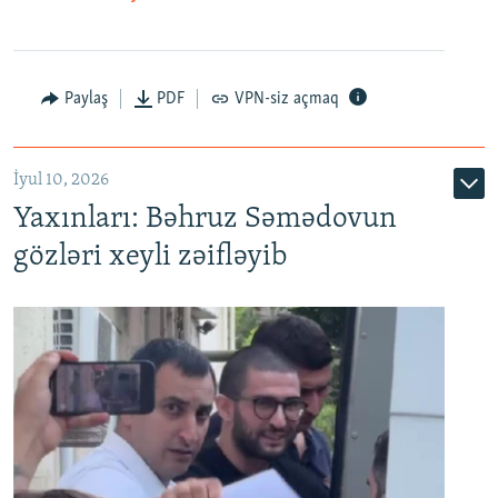
Paylaş
PDF
VPN-siz açmaq
İyul 10, 2026
Yaxınları: Bəhruz Səmədovun
gözləri xeyli zəifləyib