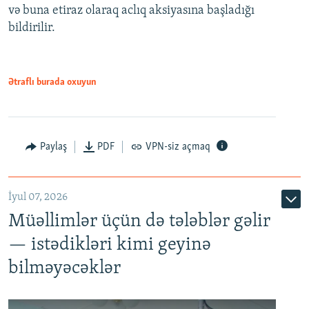
və buna etiraz olaraq aclıq aksiyasına başladığı
1080p
bildirilir.
Ətraflı burada oxuyun
Paylaş
PDF
VPN-siz açmaq
İyul 07, 2026
Müəllimlər üçün də tələblər gəlir
— istədikləri kimi geyinə
bilməyəcəklər