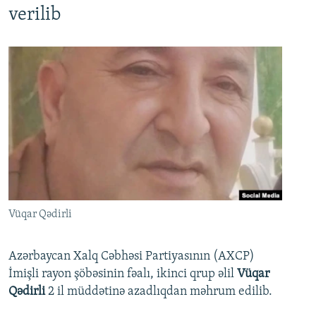
verilib
Vüqar Qədirli
Azərbaycan Xalq Cəbhəsi Partiyasının (AXCP)
İmişli rayon şöbəsinin fəalı, ikinci qrup əlil
Vüqar
Qədirli
2 il müddətinə azadlıqdan məhrum edilib.