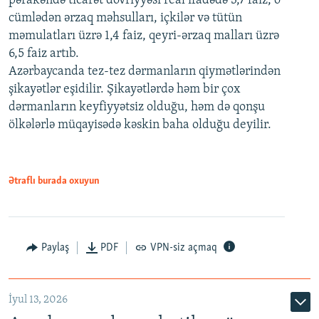
pərakəndə ticarət dövriyyəsi real ifadədə 3,7 faiz, o
cümlədən ərzaq məhsulları, içkilər və tütün
məmulatları üzrə 1,4 faiz, qeyri-ərzaq malları üzrə
6,5 faiz artıb.
Azərbaycanda tez-tez dərmanların qiymətlərindən
şikayətlər eşidilir. Şikayətlərdə həm bir çox
dərmanların keyfiyyətsiz olduğu, həm də qonşu
ölkələrlə müqayisədə kəskin baha olduğu deyilir.
Ətraflı burada oxuyun
Paylaş
PDF
VPN-siz açmaq
İyul 13, 2026