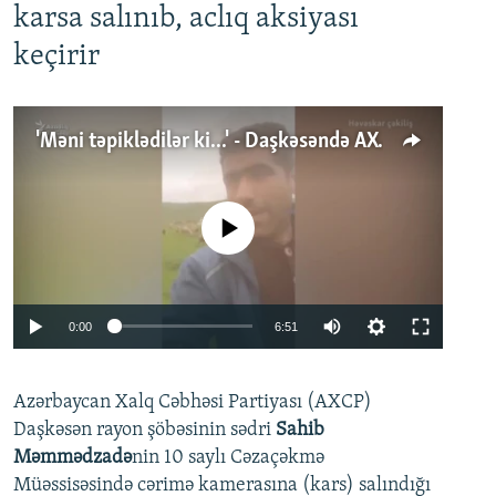
karsa salınıb, aclıq aksiyası
keçirir
'Məni təpiklədilər ki...' - Daşkəsəndə AXCP fəalının yaxınları onun həbsinə etiraz edirlər
No media source currently available
Auto
0:00
6:51
240p
Azərbaycan Xalq Cəbhəsi Partiyası (AXCP)
360p
Daşkəsən rayon şöbəsinin sədri
Sahib
480p
Auto
240p
360p
480p
Məmmədzadə
nin 10 saylı Cəzaçəkmə
720p
Müəssisəsində cərimə kamerasına (kars) salındığı
720p
1080p