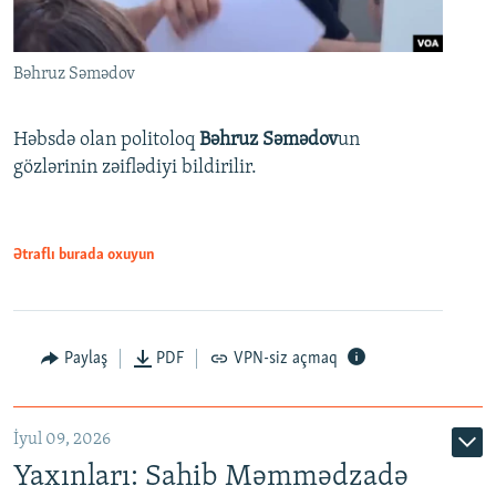
Bəhruz Səmədov
Həbsdə olan politoloq
Bəhruz Səmədov
un
gözlərinin zəiflədiyi bildirilir.
Ətraflı burada oxuyun
Paylaş
PDF
VPN-siz açmaq
İyul 09, 2026
Yaxınları: Sahib Məmmədzadə