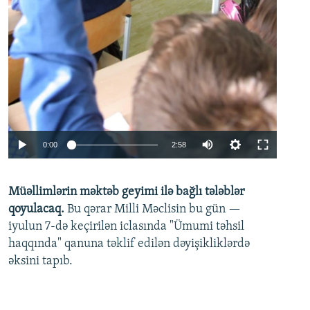
Auto
0:00
2:58
240p
Müəllimlərin məktəb geyimi ilə bağlı tələblər
360p
qoyulacaq.
Bu qərar Milli Məclisin bu gün —
480p
iyulun 7-də keçirilən iclasında "Ümumi təhsil
720p
haqqında" qanuna təklif edilən dəyişikliklərdə
əksini tapıb.
1080p