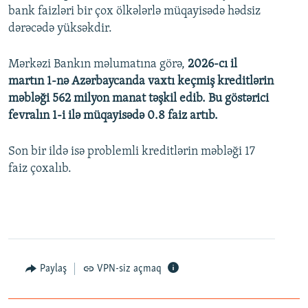
bank faizləri bir çox ölkələrlə müqayisədə hədsiz
dərəcədə yüksəkdir.
Mərkəzi Bankın məlumatına görə,
2026-cı il
martın 1-nə Azərbaycanda vaxtı keçmiş kreditlərin
məbləği 562 milyon manat təşkil edib. Bu göstərici
fevralın 1-i ilə müqayisədə 0.8 faiz artıb.
Son bir ildə isə problemli kreditlərin məbləği 17
faiz çoxalıb.
Paylaş
VPN-siz açmaq