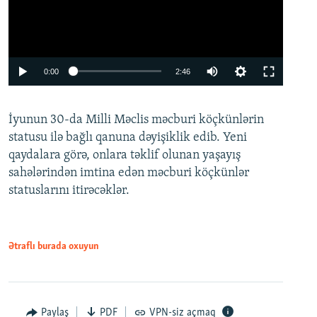
Auto
0:00
2:46
240p
İyunun 30-da Milli Məclis məcburi köçkünlərin
360p
statusu ilə bağlı qanuna dəyişiklik edib. Yeni
480p
qaydalara görə, onlara təklif olunan yaşayış
720p
sahələrindən imtina edən məcburi köçkünlər
statuslarını itirəcəklər.
1080p
Ətraflı burada oxuyun
Auto
240p
360p
480p
Paylaş
PDF
VPN-siz açmaq