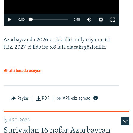
Auto
0:00
2:58
240p
Azərbaycanda 2026-cı ildə illik inflyasiyanın 6.1
360p
faiz, 2027-ci ildə isə 5.8 faiz olacağı gözlənilir.
480p
720p
1080p
Ətraflı burada oxuyun
Paylaş
PDF
VPN-siz açmaq
İyul 20, 2026
Auto
240p
360p
480p
Suriyadan 16 nəfər Azərbaycan