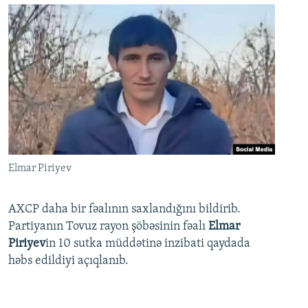
Elmar Piriyev
AXCP daha bir fəalının saxlandığını bildirib.
Partiyanın Tovuz rayon şöbəsinin fəalı
Elmar
Piriyev
in 10 sutka müddətinə inzibati qaydada
həbs edildiyi açıqlanıb.