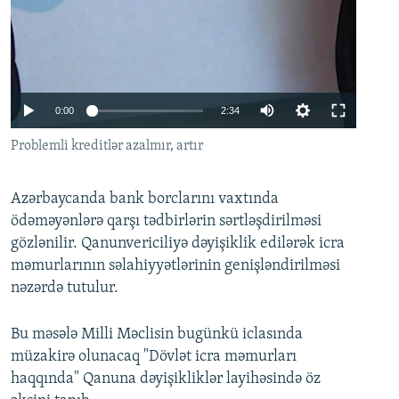
Auto
0:00
2:34
240p
Problemli kreditlər azalmır, artır
360p
Azərbaycanda bank borclarını vaxtında
480p
ödəməyənlərə qarşı tədbirlərin sərtləşdirilməsi
720p
gözlənilir. Qanunvericiliyə dəyişiklik edilərək icra
1080p
məmurlarının səlahiyyətlərinin genişləndirilməsi
nəzərdə tutulur.
Bu məsələ Milli Məclisin bugünkü iclasında
müzakirə olunacaq "Dövlət icra məmurları
haqqında" Qanuna dəyişikliklər layihəsində öz