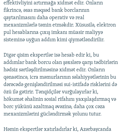
effektivliyini artırmağa xidmət edir. Onların
fikrincə, əsas məqsəd bank borclarının
qaytarılmasını daha operativ və real
mexanizmlərlə təmin etməkdir. Xüsusilə, elektron
pul hesablarına çıxış imkanı müasir maliyyə
sisteminə uyğun addım kimi qiymətləndirilir.
Digər qisim ekspertlər isə hesab edir ki, bu
addımlar bank borcu olan şəxslərə qarşı tədbirlərin
hədsiz sərtləşdirilməsinə xidmət edir. Onların
qənaətincə, icra məmurlarının səlahiyyətlərinin bu
dərəcədə genişləndirilməsi sui-istifadə risklərini də
özü ilə gətirir. Tənqidçilər vurğulayırlar ki,
hökumət əhalinin sosial rifahını yaxşılaşdırmaq və
borc yükünü azaltmaq əvəzinə, daha çox cəza
mexanizmlərini gücləndirmək yolunu tutur.
Həmin ekspertlər xatırladırlar ki, Azərbaycanda