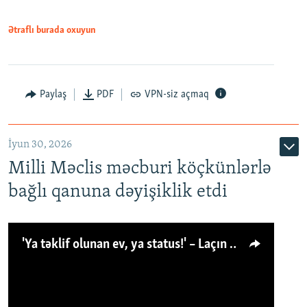
Ətraflı burada oxuyun
Paylaş
PDF
VPN-siz açmaq
İyun 30, 2026
Milli Məclis məcburi köçkünlərlə
bağlı qanuna dəyişiklik etdi
'Ya təklif olunan ev, ya status!' – Laçın köçkünü: 'Laçından başqa heç hara!'