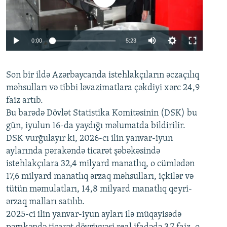
Auto
0:00
5:23
240p
Son bir ildə Azərbaycanda istehlakçıların
360p
əczaçılıq
məhsulları və tibbi ləvazimatlara çəkdiyi xərc 24,9
480p
Auto
240p
360p
480p
faiz artıb.
720p
Bu barədə Dövlət Statistika Komitəsinin (DSK) bu
720p
1080p
gün, iyulun 16-da yaydığı məlumatda bildirilir.
1080p
DSK vurğulayır ki, 2026-cı ilin yanvar-iyun
aylarında pərakəndə ticarət şəbəkəsində
istehlakçılara 32,4 milyard manatlıq, o cümlədən
17,6 milyard manatlıq ərzaq məhsulları, içkilər və
tütün məmulatları, 14,8 milyard manatlıq qeyri-
ərzaq malları satılıb.
2025-ci ilin yanvar-iyun ayları ilə müqayisədə