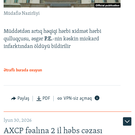
Müdafiə Nazirliyi
Müddətdən artıq həqiqi hərbi xidmət hərbi
qulluqçusu, əsgər
P.E.
-nin kəskin miokard
infarktından öldüyü bildirilir
Ətraflı burada oxuyun
Paylaş
PDF
VPN-siz açmaq
İyun 30, 2026
AXCP fəalına 2 il həbs cəzası