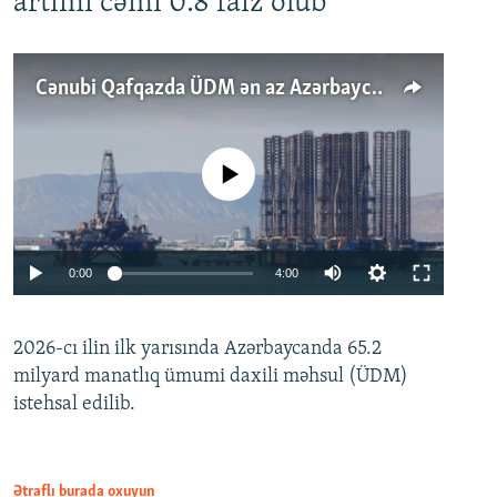
artımı cəmi 0.8 faiz olub
Cənubi Qafqazda ÜDM ən az Azərbaycanda artır: Qonşuları niyə Bakını qabaqlaya bilir?
No media source currently available
Auto
0:00
4:00
240p
2026-cı ilin ilk yarısında Azərbaycanda 65.2
360p
milyard manatlıq ümumi daxili məhsul (ÜDM)
480p
Auto
240p
360p
480p
istehsal edilib.
720p
720p
1080p
1080p
Ətraflı burada oxuyun