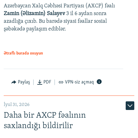
Azərbaycan Xalq Cəbhəsi Partiyası (AXCP) fəalı
Zamin (Əlizamin) Salayev
3 il 6 aydan sonra
azadlığa çıxıb. Bu barədə siyasi fəallar sosial
şəbəkədə paylaşım ediblər.
Ətraflı burada oxuyun
Paylaş
PDF
VPN-siz açmaq
İyul 31, 2026
Daha bir AXCP fəalının
saxlandığı bildirilir