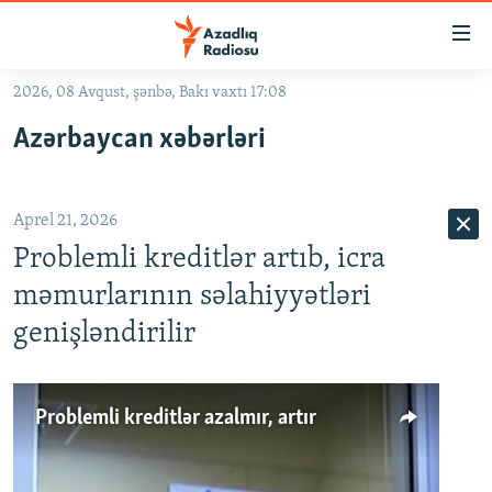
Keçid
linkləri
Əsas
2026, 08 Avqust, şənbə, Bakı vaxtı 17:08
məzmuna
GÜNDƏM
Azərbaycan xəbərləri
qayıt
#İZAHLA
Əsas
KORRUPSIOMETR
naviqasiyaya
Aprel 21, 2026
qayıt
#ƏSLINDƏ
Axtarışa
Problemli kreditlər artıb, icra
FƏRQƏ BAX
keç
məmurlarının səlahiyyətləri
QANUNI DOĞRU
genişləndirilir
ARAŞDIRMA
MULTIMEDIA
Problemli kreditlər azalmır, artır
RADIO ARXIV
VIDEO
HAQQIMIZDA
FOTOQALEREYA
OXU ZALI