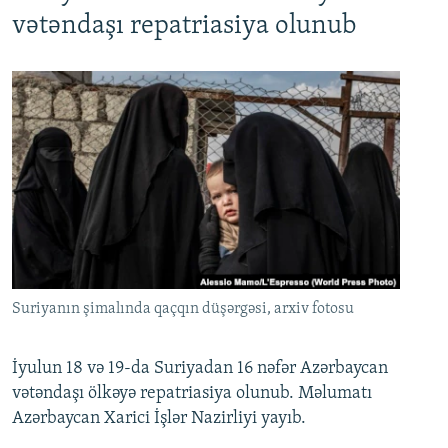
720p
1080p
vətəndaşı repatriasiya olunub
Suriyanın şimalında qaçqın düşərgəsi, arxiv fotosu
İyulun 18 və 19-da Suriyadan 16 nəfər Azərbaycan
vətəndaşı ölkəyə repatriasiya olunub. Məlumatı
Azərbaycan Xarici İşlər Nazirliyi yayıb.