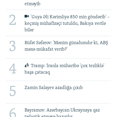
etməyib
2
'Guya Əli Kərimliyə 850 min göndərib' –
keçmiş mühafizəçi tutuldu, Bakıya verilə
bilər
3
Rüfət Səfərov: 'Mənim günahımdır ki, ABŞ
mənə mükafat verib?'
4
Tramp: İranla müharibə 'çox tezliklə'
başa çatacaq
5
Zamin Salayev azadlığa çıxıb
6
Bayramov: Azərbaycan Ukraynaya qaz
tədarük etməyə hazırdır