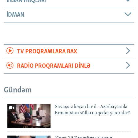
INSAN HAQLARI
İDMAN
TV PROQRAMLARA BAX
RADIO PROQRAMLARI DINLƏ
Gündəm
Savaşsız keçən bir il - Azərbaycanla
Ermənistan sülhə nə qədər yaxındır?