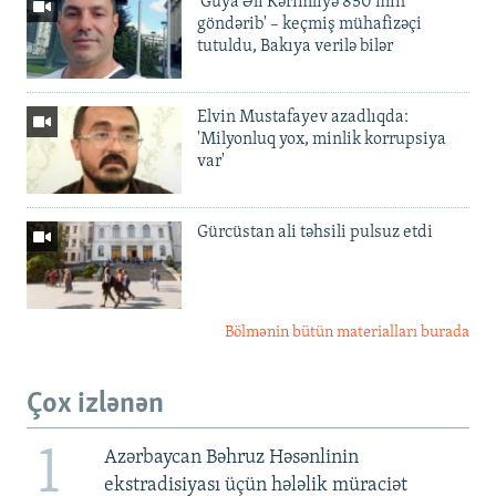
'Guya Əli Kərimliyə 850 min
göndərib' – keçmiş mühafizəçi
tutuldu, Bakıya verilə bilər
Elvin Mustafayev azadlıqda:
'Milyonluq yox, minlik korrupsiya
var'
Gürcüstan ali təhsili pulsuz etdi
Bölmənin bütün materialları burada
Çox izlənən
1
Azərbaycan Bəhruz Həsənlinin
ekstradisiyası üçün hələlik müraciət