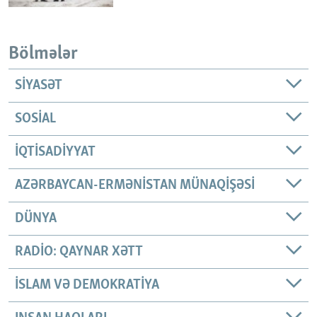
Bölmələr
SIYASƏT
SOSIAL
İQTISADIYYAT
AZƏRBAYCAN-ERMƏNISTAN MÜNAQIŞƏSI
DÜNYA
RADIO: QAYNAR XƏTT
İSLAM VƏ DEMOKRATIYA