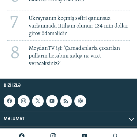
7
Ukraynanın keçmiş səfiri qanunsuz
varlanmada ittiham olunur: 134 min dollar
girov ödəməlidir
8
MeydanTV işi: 'Çamadanlarla çıxarılan
pulların hesabını xalqa nə vaxt
verəcəksiniz?'
BIZI IZLƏ
MƏLUMAT
AzadlıqRadiosu © 2026 Inc. | Bütün hüquqlar qorunur