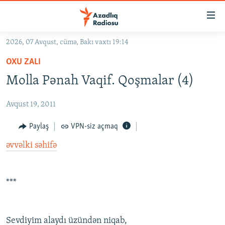
Keçid
linkləri
Əsas
2026, 07 Avqust, cümə, Bakı vaxtı 19:14
məzmuna
GÜNDƏM
OXU ZALI
qayıt
#İZAHLA
Əsas
Molla Pənah Vaqif. Qoşmalar (4)
KORRUPSIOMETR
naviqasiyaya
qayıt
Avqust 19, 2011
#ƏSLINDƏ
Axtarışa
FƏRQƏ BAX
Paylaş
VPN-siz açmaq
keç
QANUNI DOĞRU
əvvəlki səhifə
ARAŞDIRMA
MULTIMEDIA
***
RADIO ARXIV
VIDEO
HAQQIMIZDA
FOTOQALEREYA
OXU ZALI
Sеvdiyim alaydı üzündən niqab,