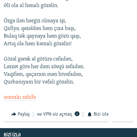
Əli оla al hənalı gözəlin.
Özgə ilən hərgiz оlmaya işi,
Qafiyə, qəzəldən həm çıxa başı,
Bulaq tək qaynaya həm gözü qaşı,
Artıq оla həm kəmalı gözəlin!
Gözəl gərək əl götürə cəfadən,
Ləzzət görə hər dəm zövqü səfadən.
Vaqifəm, qaçaram mən bivəfadən,
Qurbanıyam bir vəfalı gözəlin.
sonrakı səhifə
Paylaş
VPN-siz açmaq
Bizi izlə
BIZI IZLƏ