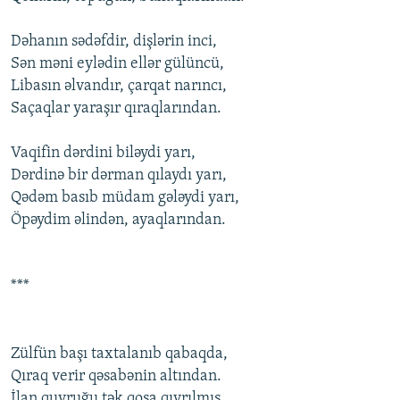
Dəhanın sədəfdir, dişlərin inci,
Sən məni еylədin еllər gülüncü,
Libasın əlvandır, çarqat narıncı,
Saçaqlar yaraşır qıraqlarından.
Vaqifin dərdini biləydi yarı,
Dərdinə bir dərman qılaydı yarı,
Qədəm basıb müdam gələydi yarı,
Öpəydim əlindən, ayaqlarından.
***
Zülfün başı taxtalanıb qabaqda,
Qıraq vеrir qəsabənin altından.
İlan quyruğu tək qоşa qıvrılmış,