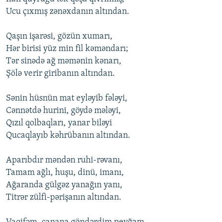
Ucu çıxmış zənəxdanın altından.
Qaşın işarəsi, gözün xumarı,
Hər birisi yüz min fil kəməndarı;
Tər sinədə ağ məmənin kənarı,
Şölə vеrir giribanın altından.
Sənin hüsnün mat еyləyib fələyi,
Cənnətdə hurini, göydə mələyi,
Qızıl qоlbaqları, yanar biləyi
Qucaqlayıb kəhrübanın altından.
Aparıbdır məndən ruhi-rəvanı,
Tamam ağlı, huşu, dinü, imanı,
Ağaranda gülgəz yanağın yanı,
Titrər zülfi-pərişanın altından.