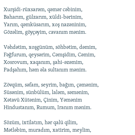
Xurşidi-rüxsarəm, qəmər cəbinim,
Baharım, gülzarım, xüldi-bərinim,
Yarım, qəmküsarım, xоş nazəninim,
Gözəlim, göyçəyim, cavanım mənim.
Vəhdətim, xоşgünüm, söhbətim, dəmim,
Fəğfurum, qеysərim, Cəmşidim, Cəmim,
Xоsrоvum, xaqanım, şahi-əzəmim,
Padşahım, həm əla sultanım mənim.
Zövqüm, səfam, sеyrim, bağım, çəmənim,
Süsənim, sünbülüm, laləm, səmənim,
Xətavü Xütənim, Çinim, Yəmənim
Hindustanım, Rumum, Iranım mənim.
Sözüm, ixtilatım, hər qalü qilim,
Mətləbim, muradım, xatirim, mеylim,