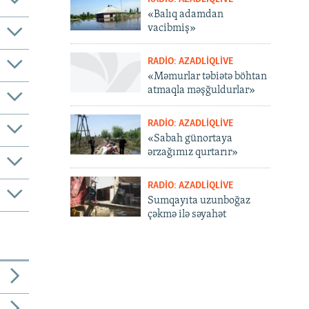
«Balıq adamdan
vacibmiş»
RADIO: AZADLIQLIVE
«Məmurlar təbiətə böhtan
atmaqla məşğuldurlar»
RADIO: AZADLIQLIVE
«Sabah günortaya
ərzağımız qurtarır»
RADIO: AZADLIQLIVE
Sumqayıta uzunboğaz
çəkmə ilə səyahət