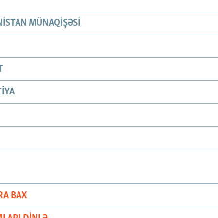
ISTAN MÜNAQIŞƏSI
T
IYA
RA BAX