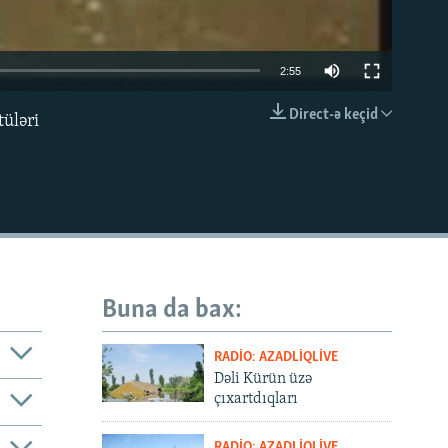
2:55
Direct-ə keçid
üləri
EMBED
Buna da bax:
RADIO: AZADLIQLIVE
Dəli Kürün üzə
çıxartdıqları
RADIO: AZADLIQLIVE