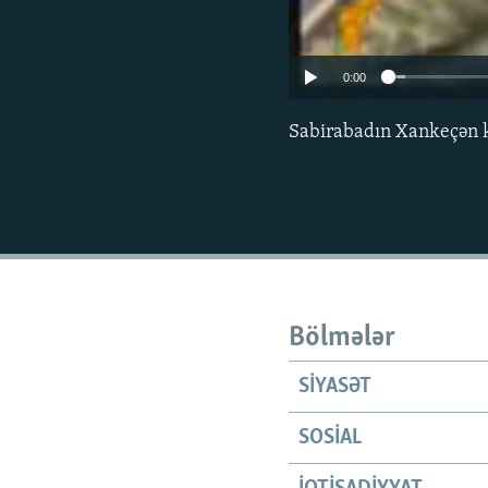
0:00
Sabirabadın Xankeçən k
Bölmələr
SIYASƏT
SOSIAL