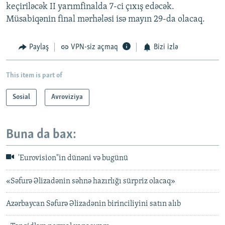
keçiriləcək II yarımfinalda 7-ci çıxış edəcək.
Müsabiqənin final mərhələsi isə mayın 29-da olacaq.
Paylaş
VPN-siz açmaq
Bizi izlə
This item is part of
Sosial
Avroviziya
Buna da bax:
'Eurovision"in dünəni və bugünü
«Səfurə Əlizadənin səhnə hazırlığı sürpriz olacaq»
Azərbaycan Səfurə Əlizadənin birinciliyini satın alıb