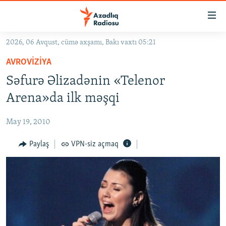
Keçid
linkləri
Əsas
2026, 06 Avqust, cümə axşamı, Bakı vaxtı 05:21
məzmuna
GÜNDƏM
AVROVIZIYA
qayıt
#İZAHLA
Əsas
Səfurə Əlizadənin «Telenor
KORRUPSIOMETR
naviqasiyaya
Arena»da ilk məşqi
qayıt
#ƏSLINDƏ
Axtarışa
May 19, 2010
FƏRQƏ BAX
keç
QANUNI DOĞRU
Paylaş
VPN-siz açmaq
ARAŞDIRMA
MULTIMEDIA
RADIO ARXIV
VIDEO
HAQQIMIZDA
FOTOQALEREYA
OXU ZALI