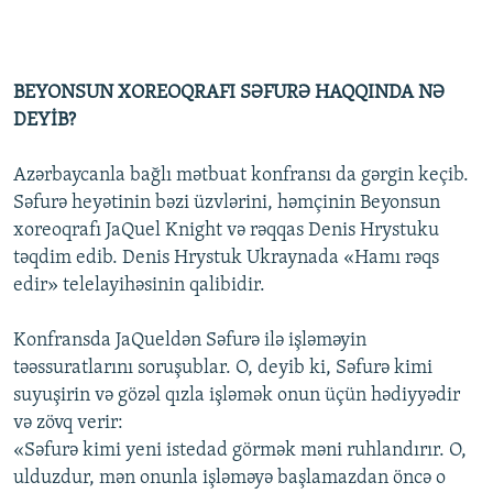
BEYONSUN XOREOQRAFI SƏFURƏ HAQQINDA NƏ
DEYİB?
Azərbaycanla bağlı mətbuat konfransı da gərgin keçib.
Səfurə heyətinin bəzi üzvlərini, həmçinin Beyonsun
xoreoqrafı JaQuel Knight və rəqqas Denis Hrystuku
təqdim edib. Denis Hrystuk Ukraynada «Hamı rəqs
edir» telelayihəsinin qalibidir.
Konfransda JaQueldən Səfurə ilə işləməyin
təəssuratlarını soruşublar. O, deyib ki, Səfurə kimi
suyuşirin və gözəl qızla işləmək onun üçün hədiyyədir
və zövq verir:
«Səfurə kimi yeni istedad görmək məni ruhlandırır. O,
ulduzdur, mən onunla işləməyə başlamazdan öncə o