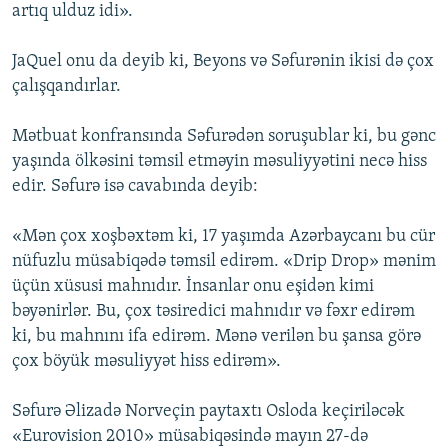
artıq ulduz idi».
JaQuel onu da deyib ki, Beyons və Səfurənin ikisi də çox
çalışqandırlar.
Mətbuat konfransında Səfurədən soruşublar ki, bu gənc
yaşında ölkəsini təmsil etməyin məsuliyyətini necə hiss
edir. Səfurə isə cavabında deyib:
«Mən çox xoşbəxtəm ki, 17 yaşımda Azərbaycanı bu cür
nüfuzlu müsabiqədə təmsil edirəm. «Drip Drop» mənim
üçün xüsusi mahnıdır. İnsanlar onu eşidən kimi
bəyənirlər. Bu, çox təsiredici mahnıdır və fəxr edirəm
ki, bu mahnını ifa edirəm. Mənə verilən bu şansa görə
çox böyük məsuliyyət hiss edirəm».
Səfurə Əlizadə Norveçin paytaxtı Osloda keçiriləcək
«Eurovision 2010» müsabiqəsində mayın 27-də