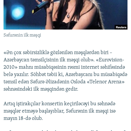
İNFOQRAFIKA
AZƏRBAYCAN ƏDƏBIYYATI KITABXANASI
MISSIYAMIZ
BIZI IZLƏ
KARIKATURA
İSLAM VƏ DEMOKRATIYA
PEŞƏ ETIKASI VƏ JURNALISTIKA STANDARTLARIMIZ
İZ - MƏDƏNIYYƏT PROQRAMI
MATERIALLARIMIZDAN ISTIFADƏ
Səfurənin ilk məşqi
AZADLIQRADIOSU MOBIL TELEFONUNUZDA
RFE/RL-in bütün saytları
BIZIMLƏ ƏLAQƏ
«Ən çox səbirsizliklə gözlənilən məşqlərdən biri –
XƏBƏR BÜLLETENLƏRIMIZ
Azərbaycan təmsilçisinin ilk məşqi olub». «Eurovision-
2010» mahnı müsabiqəsinin rəsmi internet səhifəsində
belə yazılır. Söhbət təbii ki, Azərbaycanı bu müsabiqədə
təmsil edən Səfurə Əlizadənin Osloda «Telenor Arena»
səhnəsindəki ilk məşqindən gedir.
Artıq iştirakçılar konsertin keçiriləcəyi bu səhnədə
məşqlər etməyə başlayıblar, Səfurənin ilk məşqi isə
mayın 18-də olub.