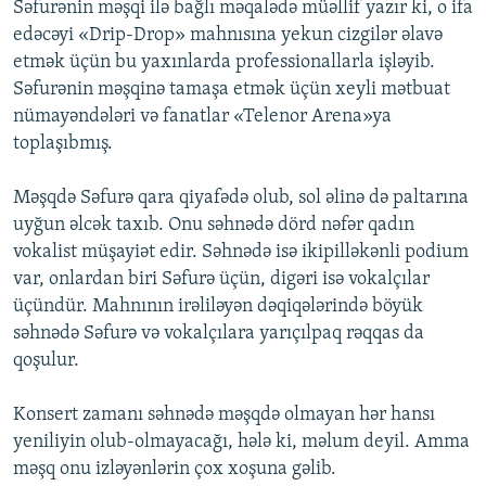
Səfurənin məşqi ilə bağlı məqalədə müəllif yazır ki, o ifa
edəcəyi «Drip-Drop» mahnısına yekun cizgilər əlavə
etmək üçün bu yaxınlarda professionallarla işləyib.
Səfurənin məşqinə tamaşa etmək üçün xeyli mətbuat
nümayəndələri və fanatlar «Telenor Arena»ya
toplaşıbmış.
Məşqdə Səfurə qara qiyafədə olub, sol əlinə də paltarına
uyğun əlcək taxıb. Onu səhnədə dörd nəfər qadın
vokalist müşayiət edir. Səhnədə isə ikipilləkənli podium
var, onlardan biri Səfurə üçün, digəri isə vokalçılar
üçündür. Mahnının irəliləyən dəqiqələrində böyük
səhnədə Səfurə və vokalçılara yarıçılpaq rəqqas da
qoşulur.
Konsert zamanı səhnədə məşqdə olmayan hər hansı
yeniliyin olub-olmayacağı, hələ ki, məlum deyil. Amma
məşq onu izləyənlərin çox xoşuna gəlib.