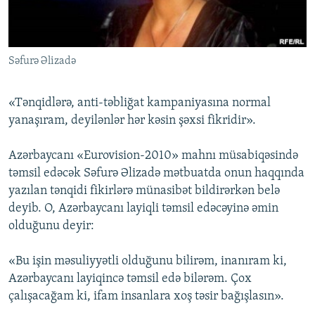
İNFOQRAFIKA
AZƏRBAYCAN ƏDƏBIYYATI KITABXANASI
MISSIYAMIZ
BIZI IZLƏ
KARIKATURA
İSLAM VƏ DEMOKRATIYA
PEŞƏ ETIKASI VƏ JURNALISTIKA STANDARTLARIMIZ
Səfurə Əlizadə
İZ - MƏDƏNIYYƏT PROQRAMI
MATERIALLARIMIZDAN ISTIFADƏ
AZADLIQRADIOSU MOBIL TELEFONUNUZDA
RFE/RL-in bütün saytları
«Tənqidlərə, anti-təbliğat kampaniyasına normal
BIZIMLƏ ƏLAQƏ
yanaşıram, deyilənlər hər kəsin şəxsi fikridir».
XƏBƏR BÜLLETENLƏRIMIZ
Azərbaycanı «Eurovision-2010» mahnı müsabiqəsində
təmsil edəcək Səfurə Əlizadə mətbuatda onun haqqında
yazılan tənqidi fikirlərə münasibət bildirərkən belə
deyib. O, Azərbaycanı layiqli təmsil edəcəyinə əmin
olduğunu deyir:
«Bu işin məsuliyyətli olduğunu bilirəm, inanıram ki,
Azərbaycanı layiqincə təmsil edə bilərəm. Çox
çalışacağam ki, ifam insanlara xoş təsir bağışlasın».