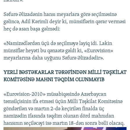
fikirdir».
Səfurə Əlizadənin hansı meyarlara görə seçilməsinə
gəlincə, Adil Kərimli deyir ki, münsiflərin qərar verməsi
heç də asan başa gəlmədi:
«Namizədlərdən üçü də seçilməyə layiq idi. Lakin
münsiflər heyəti bu qənaətə gəldi ki, «Eurovision»
meyarlarına daha uyğunu Səfurə Əlizadədir».
YERLİ BƏSTƏKARLAR TƏRƏFİNDƏN MİLLİ TƏŞKİLAT
KOMİTƏSİNƏ MAHNI TƏQDİM OLUNMAYIB
«Eurovision-2010» müsabiqəsində Azərbaycan
təmsilçisinin ifa etməsi üçün Milli Təşkilat Komitəsinə
göndərilən və martın 2-də keçirilən finalda üç
namizədin ifasında təqdim olunan dörd mahnıdan
hansının seçiləcəyi isə martın 18-dən sonra bəlli olacaq.