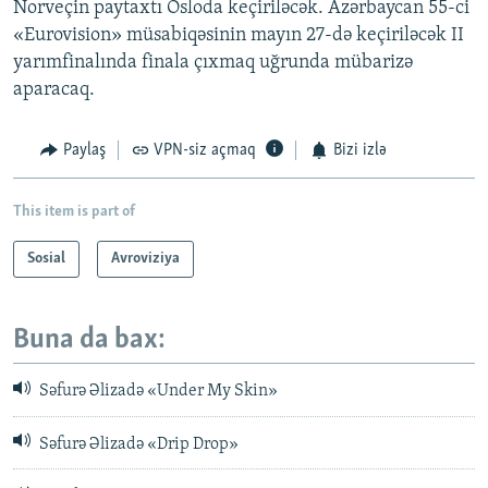
Norveçin paytaxtı Osloda keçiriləcək. Azərbaycan 55-ci
«Eurovision» müsabiqəsinin mayın 27-də keçiriləcək II
yarımfinalında finala çıxmaq uğrunda mübarizə
aparacaq.
Paylaş
VPN-siz açmaq
Bizi izlə
This item is part of
Sosial
Avroviziya
Buna da bax:
Səfurə Əlizadə «Under My Skin»
Səfurə Əlizadə «Drip Drop»