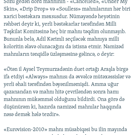
Sözü gedən dörd mahnının - «Cancelled», «Under My
Skin», «Drip Drop» və «Soulless» mahnılarının hər biri
xarici bəstəkara məxsusdur. Nümayəndə heyətinin
rəhbəri deyir ki, yerli bəstəkarlar tərəfindən Milli
Təşkilat Komitəsinə heç bir mahnı təqdim olunmayıb.
Bununla belə, Adil Kərimli seçiləcək mahnıya milli
koloritin əlavə olunacağını da istisna etmir. Namizəd
mahnıların tənqidlə üzləşməsinə gəlincə, o deyir:
«Ötən il Aysel Teymurzadənin duet ortağı Araşla birgə
ifa etdiyi «Always» mahnısı da əvvəlcə mütəxəssislər və
yerli əhali tərəfindən bəyənilməmişdi. Amma uğur
qazanandan və mahnı hitə çevriləndən sonra hamı
mahnının mükəmməl olduğunu bildirdi. Ona görə də
düşünürəm ki, hazırda namizəd mahnılar haqqında
nəsə demək hələ tezdir».
«Eurovision-2010» mahnı müsabiqəsi bu ilin mayında