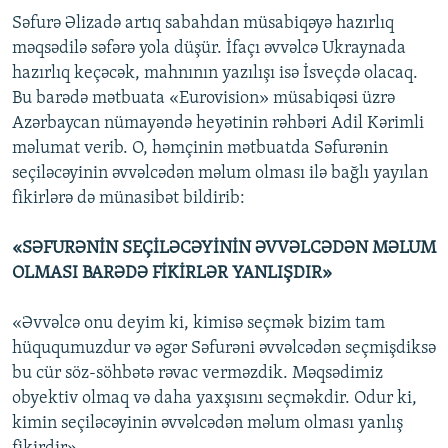
Səfurə Əlizadə artıq sabahdan müsabiqəyə hazırlıq
məqsədilə səfərə yola düşür. İfaçı əvvəlcə Ukraynada
hazırlıq keçəcək, mahnının yazılışı isə İsveçdə olacaq.
Bu barədə mətbuata «Eurovision» müsabiqəsi üzrə
Azərbaycan nümayəndə heyətinin rəhbəri Adil Kərimli
məlumat verib. O, həmçinin mətbuatda Səfurənin
seçiləcəyinin əvvəlcədən məlum olması ilə bağlı yayılan
fikirlərə də münasibət bildirib:
«SƏFURƏNİN SEÇİLƏCƏYİNİN ƏVVƏLCƏDƏN MƏLUM
OLMASI BARƏDƏ FİKİRLƏR YANLIŞDIR»
«Əvvəlcə onu deyim ki, kimisə seçmək bizim tam
hüququmuzdur və əgər Səfurəni əvvəlcədən seçmişdiksə
bu cür söz-söhbətə rəvac verməzdik. Məqsədimiz
obyektiv olmaq və daha yaxşısını seçməkdir. Odur ki,
kimin seçiləcəyinin əvvəlcədən məlum olması yanlış