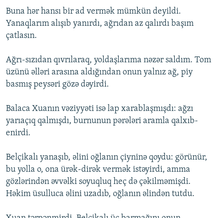
Buna hər hansı bir ad vermək mümkün deyildi.
Yanaqlarım alışıb yanırdı, ağrıdan az qalırdı başım
çatlasın.
Ağrı-sızıdan qıvrılaraq, yoldaşlarıma nəzər saldım. Tom
üzünü əlləri arasına aldığından onun yalnız ağ, piy
basmış peysəri gözə dəyirdi.
Balaca Xuanın vəziyyəti isə lap xarablaşmışdı: ağzı
yarıaçıq qalmışdı, burnunun pərələri aramla qalxıb-
enirdi.
Belçikalı yanaşıb, əlini oğlanın çiyninə qoydu: görünür,
bu yolla o, ona ürək-dirək vermək istəyirdi, amma
gözlərindən əvvəlki soyuqluq heç də çəkilməmişdi.
Həkim üsulluca əlini uzadıb, oğlanın əlindən tutdu.