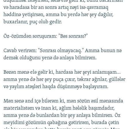
düşünmək istəyirsən, sənə elə gəlir ki, bunu bacarırsan
və haradasa bir an sonra artıq nəyi isə qavramaq
həddinə yetişirsən, amma bu yerdə hər şey dağılır,
buxarlanır, puç olub gedir.
Öz-özümdən soruşuram: "Bəs sonrası?"
Cavab verirəm: "Sonrası olmayacaq." Amma bunun nə
demək olduğunu yenə də anlaya bilmirəm.
Bəzən mənə elə gəlir ki, hardasa hər şeyi anlamışam…
amma yenə də hər şey puça çıxır, təkrar ağrılar, güllələr
və yaylım atəşləri haqda düşünməyə başlayıram.
Mən sənə and içə bilərəm ki, mən sözün əsil mənasında
materialistəm və inan ki, ağlım hələlik başımdadır,
amma yenə də bunlardan bir şey anlaya bilmirəm. Öz
meyidimi gözümün qabağına gətirirəm, burada çətin