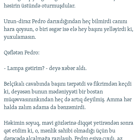
həsirin üstündə oturmuşdular.
Uzun-diraz Pedro darıxdığından heç bilmirdi canını
hara qoysun, o biri əsgər isə elə hey başını yelləyirdi ki,
yuxulamasın.
Qəflətən Pedro:
- Lampa gətirim? - deyə xəbər aldı.
Belçikalı cavabında başını tərpətdi və fikrimdən keçdi
ki, deyəsən bunun mədəniyyəti bir bostan
müqəvvasınınkından heç də artıq deyilmiş. Amma hər
halda zalım adama da bənzəmirdi.
Həkimin soyuq, mavi gözlərinə diqqət yetirəndən sonra
qət etdim ki, o, mənlik sahibi olmadığı üçün bu
dərəcədə alçalmağa razılaşıb. Pedro eşiyə çıxdı, az