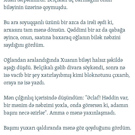
Xuan tərpənmirdi. Belçikalı üç barmağını onun
biləyinin üzərinə qoymuşdu.
Bu ara soyuqqanlı üzünü bir azca da irəli əydi ki,
arxasını tam mənə dönsün. Qəddimi bir az da qabağa
əyincə, onun, saatına baxaraq oğlanın bilək nəbzini
saydığını gördüm.
Oğlandan aralandığında Xuanın biləyi halsız şəkildə
aşağı düşdü. Belçikalı gəlib divara söykəndi, sonra nə
isə vacib bir şey xatırlayıbmış kimi bloknotunu çıxarıb,
oraya nə isə yazdı.
Mən çılğınlıq içərisində düşündüm: "Əclaf! Həddin var,
bir mənim də nəbzimi yoxla, onda görərsən ki, adamın
başını necə əzirlər". Amma o mənə yaxınlaşmadı.
Başımı yuxarı qaldıranda mənə göz qoyduğunu gördüm.