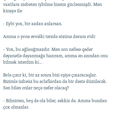
vaxtlara nisbətən iybilmə hissim güclənmişdi. Mən
kinayə ilə:
- Eybi yox, bir azdan anlarsan.
Amma o yenə əvvəlki tərzdə sözünə davam etdi:
- Yox, bu ağlasığmazdır. Mən son nəfəsə qədər
dəyanətlə dayanmağa hazıram, amma ən azından onu
bilmək istərdim ki…
Belə çıxır ki, bir az sonra bizi eşiyə çıxaracaqlar.
Bizimlə üzbəüz bu əclaflardan da bir dəstə düzüləcək.
Sən bilən onlar neçə nəfər olacaq?
- Bilmirəm, beş də ola bilər, səkkiz də. Amma bundan
çox olmazlar.