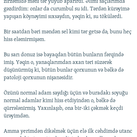
zirzəmidə məni tər yuyub aparırdı. Əlimi saçlarımda
gəzdirdim: onlar da curumbul su idi. Tərdən kürəyimə
yapışan köynəyimi sıxsaydın, yəqin ki, su tökülərdi.
Bir saatdan bəri məndən sel kimi tər getsə də, bunu heç
hiss eləmirmişəm.
Bu sarı donuz isə bayaqdan bütün bunların fərqində
imiş. Yəqin o, yanaqlarımdan axan təri süzərək
düşünürmüş ki, bütün bunlar qorxunun və bəlkə də
patoloji qorxunun nişanəsidir.
Özünü normal adam saydığı üçün və buradakı soyuğu
normal adamlar kimi hiss etdiyindən o, bəlkə də
qürrələnirmiş. Yaxınlaşıb, ona bir-iki çəkmək keçdi
ürəyimdən.
Amma yerimdən dikəlmək üçün elə ilk cəhdimdə utanc