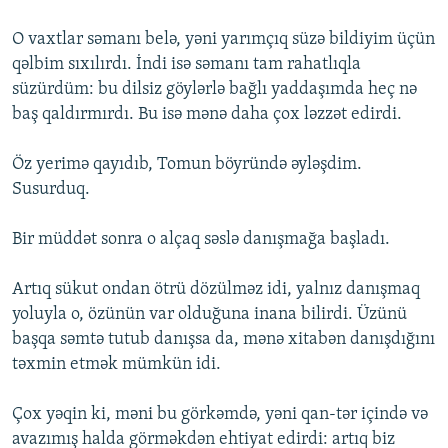
O vaxtlar səmanı belə, yəni yarımçıq süzə bildiyim üçün
qəlbim sıxılırdı. İndi isə səmanı tam rahatlıqla
süzürdüm: bu dilsiz göylərlə bağlı yaddaşımda heç nə
baş qaldırmırdı. Bu isə mənə daha çox ləzzət edirdi.
Öz yerimə qayıdıb, Tomun böyründə əyləşdim.
Susurduq.
Bir müddət sonra o alçaq səslə danışmağa başladı.
Artıq sükut ondan ötrü dözülməz idi, yalnız danışmaq
yoluyla o, özünün var olduğuna inana bilirdi. Üzünü
başqa səmtə tutub danışsa da, mənə xitabən danışdığını
təxmin etmək mümkün idi.
Çox yəqin ki, məni bu görkəmdə, yəni qan-tər içində və
avazımış halda görməkdən ehtiyat edirdi: artıq biz