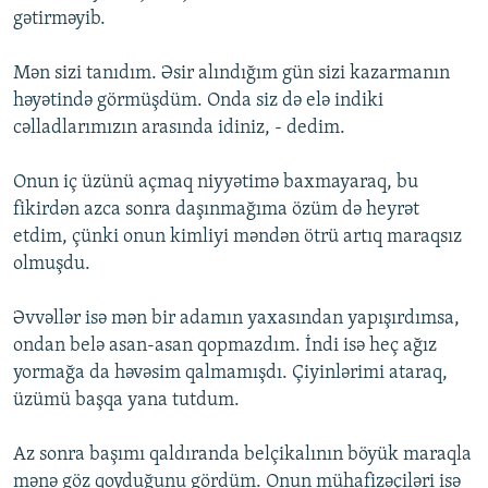
gətirməyib.
Mən sizi tanıdım. Əsir alındığım gün sizi kazarmanın
həyətində görmüşdüm. Onda siz də elə indiki
cəlladlarımızın arasında idiniz, - dedim.
Onun iç üzünü açmaq niyyətimə baxmayaraq, bu
fikirdən azca sonra daşınmağıma özüm də heyrət
etdim, çünki onun kimliyi məndən ötrü artıq maraqsız
olmuşdu.
Əvvəllər isə mən bir adamın yaxasından yapışırdımsa,
ondan belə asan-asan qopmazdım. İndi isə heç ağız
yormağa da həvəsim qalmamışdı. Çiyinlərimi ataraq,
üzümü başqa yana tutdum.
Az sonra başımı qaldıranda belçikalının böyük maraqla
mənə göz qoyduğunu gördüm. Onun mühafizəçiləri isə