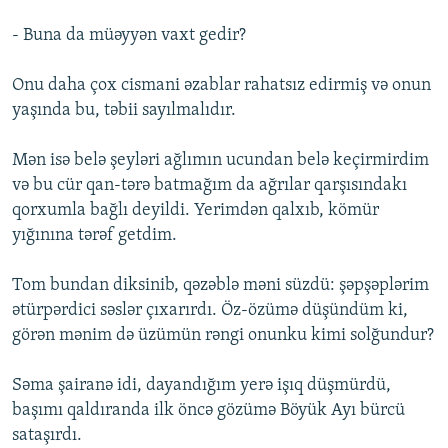
- Buna da müəyyən vaxt gedir?
Onu daha çox cismani əzablar rahatsız edirmiş və onun
yaşında bu, təbii sayılmalıdır.
Mən isə belə şeyləri ağlımın ucundan belə keçirmirdim
və bu cür qan-tərə batmağım da ağrılar qarşısındakı
qorxumla bağlı deyildi. Yerimdən qalxıb, kömür
yığınına tərəf getdim.
Tom bundan diksinib, qəzəblə məni süzdü: şəpşəplərim
ətürpərdici səslər çıxarırdı. Öz-özümə düşündüm ki,
görən mənim də üzümün rəngi onunku kimi solğundur?
Səma şairanə idi, dayandığım yerə işıq düşmürdü,
başımı qaldıranda ilk öncə gözümə Böyük Ayı bürcü
sataşırdı.