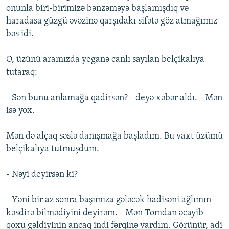
onunla biri-birimizə bənzəməyə başlamışdıq və
haradasa güzgü əvəzinə qarşıdakı sifətə göz atmağımız
bəs idi.
O, üzünü aramızda yeganə canlı sayılan belçikalıya
tutaraq:
- Sən bunu anlamağa qadirsən? - deyə xəbər aldı. - Mən
isə yox.
Mən də alçaq səslə danışmağa başladım. Bu vaxt üzümü
belçikalıya tutmuşdum.
- Nəyi deyirsən ki?
- Yəni bir az sonra başımıza gələcək hadisəni ağlımın
kəsdirə bilmədiyini deyirəm. - Mən Tomdan əcayib
qoxu gəldiyinin ancaq indi fərqinə vardım. Görünür, adi