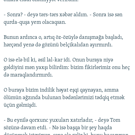
- Sonra? - deyə tərs-tərs xəbər aldım. - Sonra isə sən
qurda-quşa yem olacaqsan.
Bunun ardınca o, artıq öz-özüylə danışmağa başladı,
hərçənd yenə də gözünü belçikalıdan ayırmırdı.
O isə elə bil ki, əsil lal-kar idi. Onun buraya niyə
gəldiyini mən yaxşı bilirdim: bizim fikirlərimiz onu heç
də maraqlandırmırdı.
O buraya bizim indilik həyat eşqi qaynayan, amma
ölümün ağzında bulunan bədənlərimizi tədqiq etmək
üçün gəlmişdi.
- Bu eynilə qorxunc yuxuları xatırladır, - deyə Tom
sözünə davam etdi. - Nə isə başqa bir şey haqda