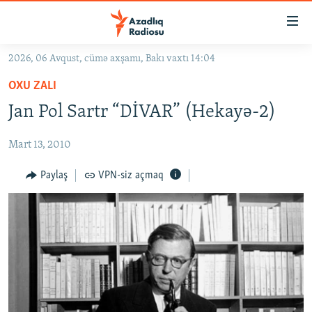
Keçid
linkləri
Əsas
2026, 06 Avqust, cümə axşamı, Bakı vaxtı 14:04
məzmuna
GÜNDƏM
OXU ZALI
qayıt
#İZAHLA
Əsas
Jan Pol Sartr “DİVAR” (Hekayə-2)
KORRUPSIOMETR
naviqasiyaya
qayıt
Mart 13, 2010
#ƏSLINDƏ
Axtarışa
FƏRQƏ BAX
Paylaş
VPN-siz açmaq
keç
QANUNI DOĞRU
ARAŞDIRMA
MULTIMEDIA
RADIO ARXIV
VIDEO
HAQQIMIZDA
FOTOQALEREYA
OXU ZALI