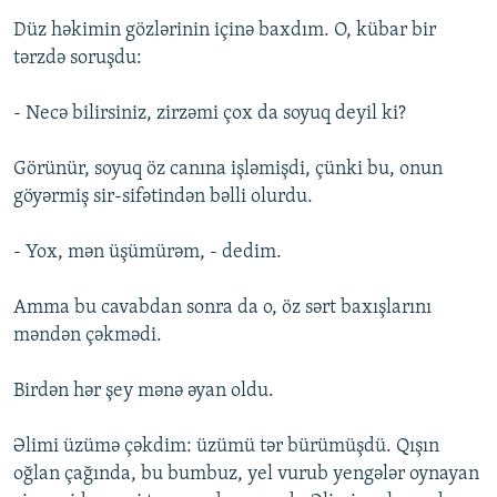
Düz həkimin gözlərinin içinə baxdım. O, kübar bir
tərzdə soruşdu:
- Necə bilirsiniz, zirzəmi çox da soyuq deyil ki?
Görünür, soyuq öz canına işləmişdi, çünki bu, onun
göyərmiş sir-sifətindən bəlli olurdu.
- Yox, mən üşümürəm, - dedim.
Amma bu cavabdan sonra da o, öz sərt baxışlarını
məndən çəkmədi.
Birdən hər şey mənə əyan oldu.
Əlimi üzümə çəkdim: üzümü tər bürümüşdü. Qışın
oğlan çağında, bu bumbuz, yel vurub yengələr oynayan