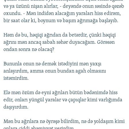
və ya üzünü nişan alırlar, - deyəndə onun səsində qəzəb
oxundu. - Mən indidən alacağım yaraları hiss edirəm,
bir saat olar ki, boynum və başım ağrımağa başlayıb.
Həm də bu, həqiqi ağrıdan da betərdir, çünki həqiqi
ağrını mən ancaq sabah səhər duyacağam. Görəsən
ondan sonra nə olacaq?
Bununla onun nə demək istədiyini mən yaxşı
anlayırdım, amma onun bundan agah olmasını
istəmirdim.
Elə mən özüm də eyni ağrıları bütün bədənimdə hiss
edir, onları yüngül yaralar və çapıqlar kimi varlığımda
daşıyırdım.
Mən bu ağrılara nə öyrəşə bilirdim, nə də yoldaşım kimi
onlara ciddi əhəmiyyət verirdim.