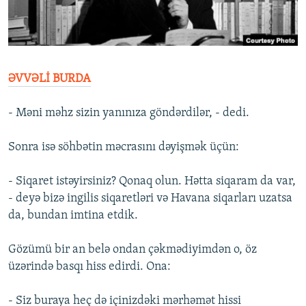
İNFOQRAFIKA
AZƏRBAYCAN ƏDƏBIYYATI KITABXANASI
MISSIYAMIZ
BIZI IZLƏ
KARIKATURA
İSLAM VƏ DEMOKRATIYA
PEŞƏ ETIKASI VƏ JURNALISTIKA STANDARTLARIMIZ
İZ - MƏDƏNIYYƏT PROQRAMI
MATERIALLARIMIZDAN ISTIFADƏ
ƏVVƏLİ BURDA
AZADLIQRADIOSU MOBIL TELEFONUNUZDA
RFE/RL-in bütün saytları
BIZIMLƏ ƏLAQƏ
- Məni məhz sizin yanınıza göndərdilər, - dedi.
XƏBƏR BÜLLETENLƏRIMIZ
Sonra isə söhbətin məcrasını dəyişmək üçün:
- Siqaret istəyirsiniz? Qonaq olun. Hətta siqaram da var,
- deyə bizə ingilis siqaretləri və Havana siqarları uzatsa
da, bundan imtina etdik.
Gözümü bir an belə ondan çəkmədiyimdən o, öz
üzərində basqı hiss edirdi. Ona:
- Siz buraya heç də içinizdəki mərhəmət hissi