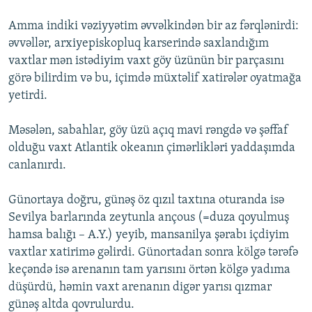
Amma indiki vəziyyətim əvvəlkindən bir az fərqlənirdi:
əvvəllər, arxiyepiskopluq karserində saxlandığım
vaxtlar mən istədiyim vaxt göy üzünün bir parçasını
görə bilirdim və bu, içimdə müxtəlif xatirələr oyatmağa
yetirdi.
Məsələn, sabahlar, göy üzü açıq mavi rəngdə və şəffaf
olduğu vaxt Atlantik okeanın çimərlikləri yaddaşımda
canlanırdı.
Günortaya doğru, günəş öz qızıl taxtına oturanda isə
Sevilya barlarında zeytunla ançous (=duza qoyulmuş
hamsa balığı – A.Y.) yeyib, mansanilya şərabı içdiyim
vaxtlar xatirimə gəlirdi. Günortadan sonra kölgə tərəfə
keçəndə isə arenanın tam yarısını örtən kölgə yadıma
düşürdü, həmin vaxt arenanın digər yarısı qızmar
günəş altda qovrulurdu.