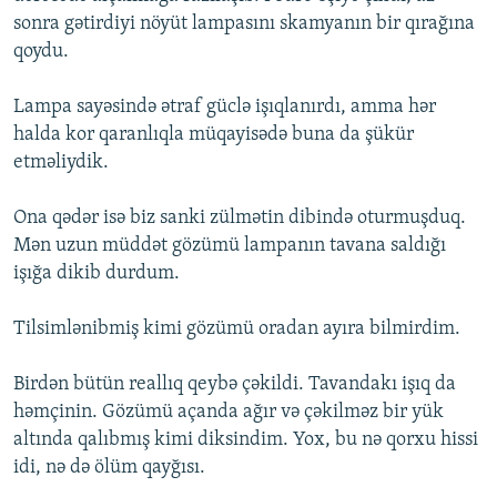
sonra gətirdiyi nöyüt lampasını skamyanın bir qırağına
qoydu.
Lampa sayəsində ətraf güclə işıqlanırdı, amma hər
halda kor qaranlıqla müqayisədə buna da şükür
etməliydik.
Ona qədər isə biz sanki zülmətin dibində oturmuşduq.
Mən uzun müddət gözümü lampanın tavana saldığı
işığa dikib durdum.
Tilsimlənibmiş kimi gözümü oradan ayıra bilmirdim.
Birdən bütün reallıq qeybə çəkildi. Tavandakı işıq da
həmçinin. Gözümü açanda ağır və çəkilməz bir yük
altında qalıbmış kimi diksindim. Yox, bu nə qorxu hissi
idi, nə də ölüm qayğısı.