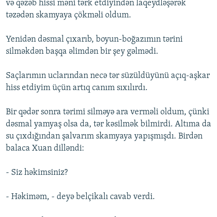
və qəzəb hissi məni tərk etdiyindən laqeydləşərək
təzədən skamyaya çökməli oldum.
Yenidən dəsmal çıxarıb, boyun-boğazımın tərini
silməkdən başqa əlimdən bir şey gəlmədi.
Saçlarımın uclarından necə tər süzüldüyünü açıq-aşkar
hiss etdiyim üçün artıq canım sıxılırdı.
Bir qədər sonra tərimi silməyə ara verməli oldum, çünki
dəsmal yamyaş olsa da, tər kəsilmək bilmirdi. Altıma da
su çıxdığından şalvarım skamyaya yapışmışdı. Birdən
balaca Xuan dilləndi:
- Siz həkimsiniz?
- Həkiməm, - deyə belçikalı cavab verdi.