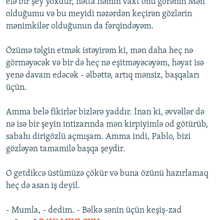
elə bir şey yoxdur, hətta həmin vaxt onu görənin Mən
olduğumu və bu meyidi nəzərdən keçirən gözlərin
mənimkilər olduğunun da fərqindəyəm.
Özümə təlgin etmək istəyirəm ki, mən daha heç nə
görməyəcək və bir də heç nə eşitməyəcəyəm, həyat isə
yenə davam edəcək - əlbəttə, artıq mənsiz, başqaları
üçün.
Amma belə fikirlər bizlərə yaddır. İnan ki, əvvəllər də
nə isə bir şeyin intizarında mən kirpiyimlə od götürüb,
sabahı dirigözlü açmışam. Amma indi, Pablo, bizi
gözləyən tamamilə başqa şeydir.
O getdikcə üstümüzə çökür və buna özünü hazırlamaq
heç də asan iş deyil.
- Mumla, - dedim. - Bəlkə sənin üçün keşiş-zad