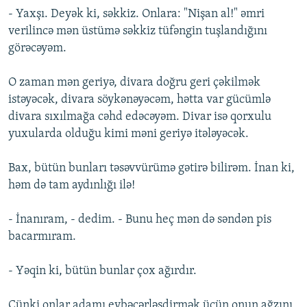
- Yaxşı. Deyək ki, səkkiz. Onlara: "Nişan al!" əmri
verilincə mən üstümə səkkiz tüfəngin tuşlandığını
görəcəyəm.
O zaman mən geriyə, divara doğru geri çəkilmək
istəyəcək, divara söykənəyəcəm, hətta var gücümlə
divara sıxılmağa cəhd edəcəyəm. Divar isə qorxulu
yuxularda olduğu kimi məni geriyə itələyəcək.
Bax, bütün bunları təsəvvürümə gətirə bilirəm. İnan ki,
həm də tam aydınlığı ilə!
- İnanıram, - dedim. - Bunu heç mən də səndən pis
bacarmıram.
- Yəqin ki, bütün bunlar çox ağırdır.
Çünki onlar adamı eybəcərləşdirmək üçün onun ağzını