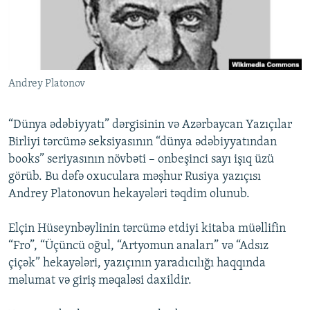
İNFOQRAFIKA
AZƏRBAYCAN ƏDƏBIYYATI KITABXANASI
MISSIYAMIZ
BIZI IZLƏ
KARIKATURA
İSLAM VƏ DEMOKRATIYA
PEŞƏ ETIKASI VƏ JURNALISTIKA STANDARTLARIMIZ
İZ - MƏDƏNIYYƏT PROQRAMI
MATERIALLARIMIZDAN ISTIFADƏ
Andrey Platonov
AZADLIQRADIOSU MOBIL TELEFONUNUZDA
RFE/RL-in bütün saytları
BIZIMLƏ ƏLAQƏ
“Dünya ədəbiyyatı” dərgisinin və Azərbaycan Yazıçılar
XƏBƏR BÜLLETENLƏRIMIZ
Birliyi tərcümə seksiyasının “dünya ədəbiyyatından
books” seriyasının növbəti – onbeşinci sayı işıq üzü
görüb. Bu dəfə oxuculara məşhur Rusiya yazıçısı
Andrey Platonovun hekayələri təqdim olunub.
Elçin Hüseynbəylinin tərcümə etdiyi kitaba müəllifin
“Fro”, “Üçüncü oğul, “Artyomun anaları” və “Adsız
çiçək” hekayələri, yazıçının yaradıcılığı haqqında
məlumat və giriş məqaləsi daxildir.