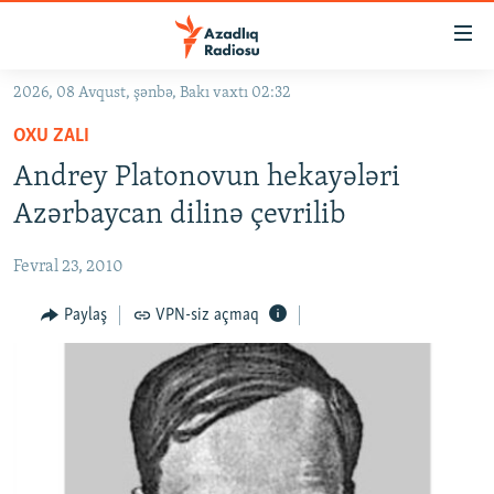
Keçid
linkləri
Əsas
2026, 08 Avqust, şənbə, Bakı vaxtı 02:32
məzmuna
GÜNDƏM
OXU ZALI
qayıt
#İZAHLA
Əsas
Andrey Platonovun hekayələri
KORRUPSIOMETR
naviqasiyaya
Azərbaycan dilinə çevrilib
qayıt
#ƏSLINDƏ
Axtarışa
Fevral 23, 2010
FƏRQƏ BAX
keç
QANUNI DOĞRU
Paylaş
VPN-siz açmaq
ARAŞDIRMA
MULTIMEDIA
RADIO ARXIV
VIDEO
HAQQIMIZDA
FOTOQALEREYA
OXU ZALI