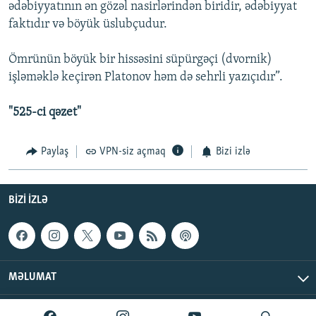
ədəbiyyatının ən gözəl nasirlərindən biridir, ədəbiyyat
faktıdır və böyük üslubçudur.
Ömrünün böyük bir hissəsini süpürgəçi (dvornik)
işləməklə keçirən Platonov həm də sehrli yazıçıdır”.
"525-ci qəzet"
Paylaş
VPN-siz açmaq
Bizi izlə
BIZI IZLƏ
MƏLUMAT
AzadlıqRadiosu © 2026 Inc. | Bütün hüquqlar qorunur