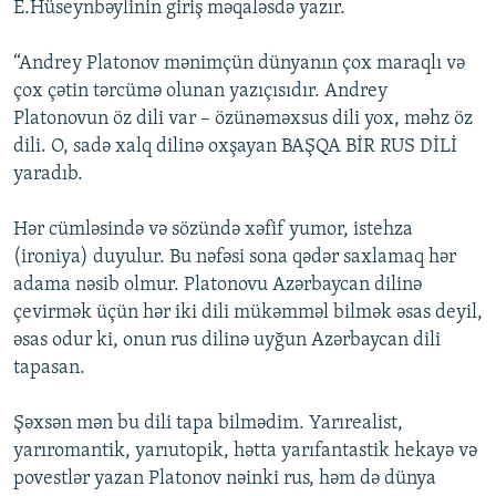
E.Hüseynbəylinin giriş məqaləsdə yazır.
“Andrey Platonov mənimçün dünyanın çox maraqlı və
çox çətin tərcümə olunan yazıçısıdır. Andrey
Platonovun öz dili var – özünəməxsus dili yox, məhz öz
dili. O, sadə xalq dilinə oxşayan BAŞQA BİR RUS DİLİ
yaradıb.
Hər cümləsində və sözündə xəfif yumor, istehza
(ironiya) duyulur. Bu nəfəsi sona qədər saxlamaq hər
adama nəsib olmur. Platonovu Azərbaycan dilinə
çevirmək üçün hər iki dili mükəmməl bilmək əsas deyil,
əsas odur ki, onun rus dilinə uyğun Azərbaycan dili
tapasan.
Şəxsən mən bu dili tapa bilmədim. Yarırealist,
yarıromantik, yarıutopik, hətta yarıfantastik hekayə və
povestlər yazan Platonov nəinki rus, həm də dünya