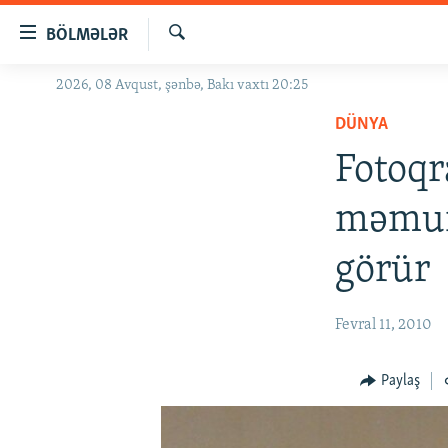
Keçid
BÖLMƏLƏR
linkləri
Axtar
Əsas
2026, 08 Avqust, şənbə, Bakı vaxtı 20:25
GÜNDƏM
məzmuna
DÜNYA
#İZAHLA
qayıt
Əsas
Fotoqr
KORRUPSIOMETR
naviqasiyaya
#ƏSLINDƏ
qayıt
məmurl
Axtarışa
FƏRQƏ BAX
keç
görür
QANUNI DOĞRU
ARAŞDIRMA
Fevral 11, 2010
MULTIMEDIA
RADIO ARXIV
VIDEO
Paylaş
HAQQIMIZDA
FOTOQALEREYA
OXU ZALI