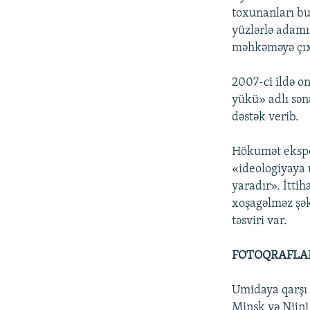
toxunanları bu
yüzlərlə adamı
məhkəməyə çıxa
2007-ci ildə on
yükü» adlı sən
dəstək verib.
Hökumət eksper
«ideologiyaya 
yaradır». İtti
xoşagəlməz şək
təsviri var.
FOTOQRAFLAR
Umidaya qarşı i
Minsk və Nijni