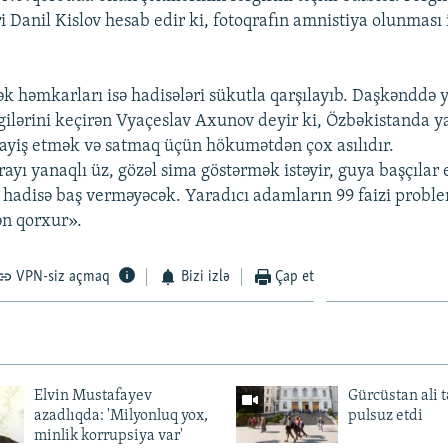
i Danil Kislov hesab edir ki, fotoqrafın amnistiya olunması
ək həmkarları isə hadisələri sükutla qarşılayıb. Daşkənddə 
rgilərini keçirən Vyaçeslav Axunov deyir ki, Özbəkistanda ya
mayiş etmək və satmaq üçün hökumətdən çox asılıdır.
yı yanaqlı üz, gözəl sima göstərmək istəyir, guya başçılar e
ir hadisə baş verməyəcək. Yaradıcı adamların 99 faizi proble
ən qorxur».
VPN-siz açmaq
Bizi izlə
Çap et
Elvin Mustafayev
Gürcüstan ali t
azadlıqda: 'Milyonluq yox,
pulsuz etdi
minlik korrupsiya var'