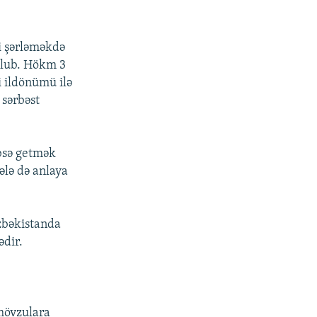
i şərləməkdə
 olub. Hökm 3
i ildönümü ilə
sərbəst
bsə getmək
ələ də anlaya
zbəkistanda
ədir.
 mövzulara