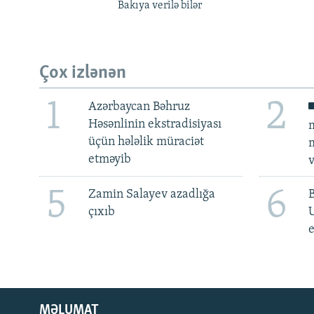
Bakıya verilə bilər
Çox izlənən
1
2
Azərbaycan Bəhruz
Həsənlinin ekstradisiyası
m
üçün hələlik müraciət
m
etməyib
v
5
6
Zamin Salayev azadlığa
çıxıb
e
MƏLUMAT