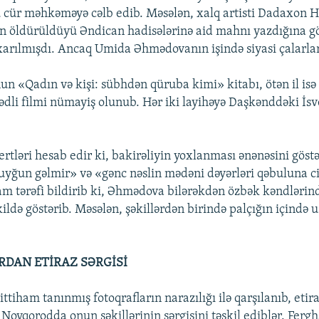
 cür məhkəməyə cəlb edib. Məsələn, xalq artisti Dadaxon 
n öldürüldüyü Əndican hadisələrinə aid mahnı yazdığına g
rılmışdı. Ancaq Umida Əhmədovanın işində siyasi çalarlar
un «Qadın və kişi: sübhdən qüruba kimi» kitabı, ötən il isə
ədli filmi nümayiş olunub. Hər iki layihəyə Daşkənddəki İsve
tləri hesab edir ki, bakirəliyin yoxlanması ənənəsini göstə
uyğun gəlmir» və «gənc nəslin mədəni dəyərləri qəbuluna 
ham tərəfi bildirib ki, Əhmədova bilərəkdən özbək kəndlərin
ildə göstərib. Məsələn, şəkillərdən birində palçığın içində
DAN ETİRAZ SƏRGİSİ
ttiham tanınmış fotoqrafların narazılığı ilə qarşılanıb, etir
 Novqorodda onun şəkillərinin sərgisini təşkil ediblər. Ferg