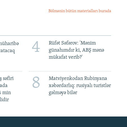
Bölmənin bütün materialları burada
4
Rüfət Səfərov: 'Mənim
müharibə
günahımdır ki, ABŞ mənə
 çatacaq
mükafat verib?'
8
 səfiri
Matviyenkodan Rubinyana
mada
xəbərdarlıq: rusiyalı turistlər
4 min
gəlməyə bilər
lidir