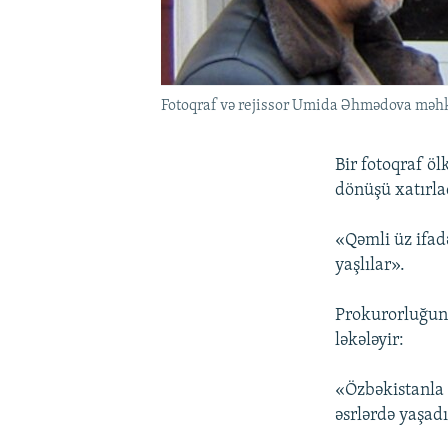
Fotoqraf və rejissor Umida Əhmədova məh
Bir fotoqraf ö
dönüşü xatırla
«Qəmli üz ifadə
yaşlılar».
Prokurorluğun d
ləkələyir:
«Özbəkistanla 
əsrlərdə yaşad