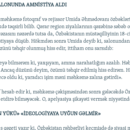
LONUNDA AMNİSTİYA ALDI
 məhkəmə fotoqraf və rejissor Umida Əhmədovanı özbəklər
də təqsirli bilib. Qərar region ziyalılarının qəzəbinə səbəb
cəzasını nəzərdə tutsa da, Özbəkistanın müstəqilliyinin 18-c
stiyaya düşüb. Hökmdən sonra Umida deyib ki, salonundan 
zünü təhqir olunmuş hiss edir, ittiham onu sarsıdıb:
deyə bilmərəm ki, yaxşıyam, amma narahatlığım azalıb. Hə
 Ancaq düzünü deyim, özümü təhqir edilmiş hiss edirəm. H
ecə oldu ki, yaradıcı işim məni məhkəmə zalına gətirdi».
f hesab edir ki, məhkəmə çəkişməsindən sonra gələcəkdə Ö
r etdirə bilməyəcək. O, apelyasiya şikayəti vermək niyyətind
N YÜKÜ» «İDEOLOGİYAYA UYĞUN GƏLMİR»
 qəzeti yazır ki, Özbəkistan rəhbərliyi keçmişdə də siyasi