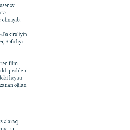
Həsənov
örə
 olmayıb.
 «Bakirəliyin
ç Səfirliyi
rən film
ciddi problem
dəki həyatı
 uzanan oğlan
az olaraq
hana.ru