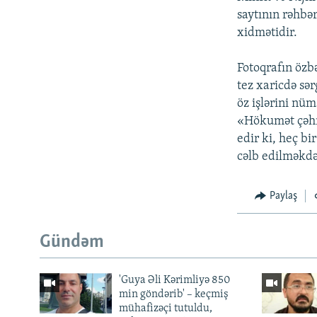
saytının rəhbər
xidmətidir.
Fotoqrafın özb
tez xaricdə sə
öz işlərini nü
«Hökumət çəhra
edir ki, heç b
cəlb edilməkd
Paylaş
Gündəm
'Guya Əli Kərimliyə 850
min göndərib' – keçmiş
mühafizəçi tutuldu,