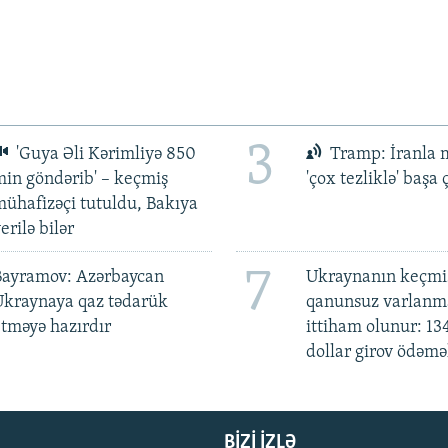
3
'Guya Əli Kərimliyə 850
Tramp: İranla 
in göndərib' – keçmiş
'çox tezliklə' başa
ühafizəçi tutuldu, Bakıya
erilə bilər
7
Bayramov: Azərbaycan
Ukraynanın keçmiş
Ukraynaya qaz tədarük
qanunsuz varlan
tməyə hazırdır
ittiham olunur: 13
dollar girov ödəmə
BIZI IZLƏ