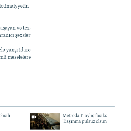
 ictimaiyyətin
yaşayan və tez-
radıcı şəxslər
lə yaxşı idarə
mli məsələlərə
əhsili
Metroda 11 aylıq fasilə:
'Daşınma pulsuz olsun'