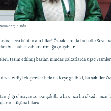
kəmə qarşısında
lkəsinə necə böhtan ata bilər? Özbəkistanda bu həftə Sovet 
dan bu sualı cavablandırmağa çalışıblar.
ləri, təzim edilmiş başlar, nimdaş paltarlarda uşaq rəsmlər
əvət etdiyi ekspertlər belə nəticəyə gəlib ki, bu şəkillər Ö
tanışlığı olmayan əcnəbi şəkillərə baxınca bu ölkədə insanl
ıqlarını düşünə bilər»