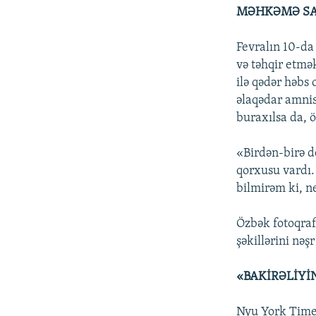
MƏHKƏMƏ SA
Fevralın 10-da
və təhqir etmək
ilə qədər həbs 
əlaqədar amni
buraxılsa da, ö
«Birdən-birə 
qorxusu vardı.
bilmirəm ki, n
Özbək fotoqra
şəkillərini nəş
«BAKİRƏLİYİ
Nyu York Times