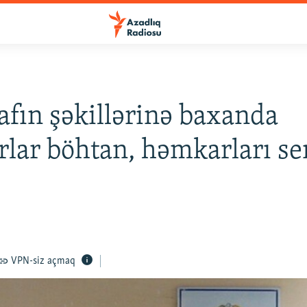
afın şəkillərinə baxanda
ar böhtan, həmkarları se
VPN-siz açmaq