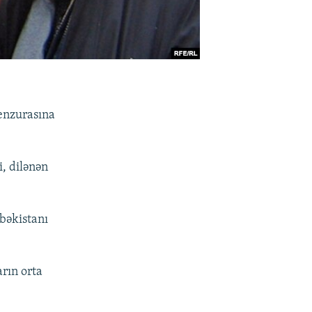
senzurasına
i, dilənən
zbəkistanı
arın orta