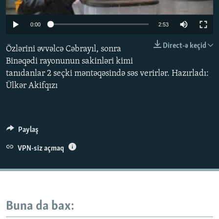
İNFOQRAFIKA
AZƏRBAYCAN ƏDƏBIYYATI KITABXANASI
MISSIYAMIZ
BIZI IZLƏ
0:00
2:53
KARIKATURA
İSLAM VƏ DEMOKRATIYA
PEŞƏ ETIKASI VƏ JURNALISTIKA STANDARTLARIMIZ
İZ - MƏDƏNIYYƏT PROQRAMI
MATERIALLARIMIZDAN ISTIFADƏ
Direct-ə keçid
Özlərini əvvəlcə Cəbrayıl, sonra
Binəqədi rayonunun sakinləri kimi
AZADLIQRADIOSU MOBIL TELEFONUNUZDA
RFE/RL-in bütün saytları
tanıdanlar 2 seçki məntəqəsində səs verirlər. Hazırladı:
BIZIMLƏ ƏLAQƏ
Ülkər Akifqızı
XƏBƏR BÜLLETENLƏRIMIZ
Paylaş
VPN-siz açmaq
Buna da bax: