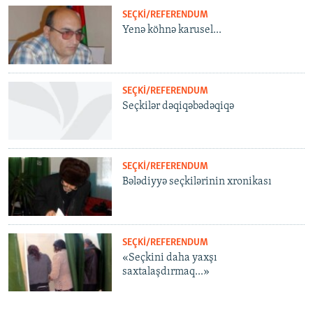
SEÇKI/REFERENDUM
Yenə köhnə karusel...
SEÇKI/REFERENDUM
Seçkilər dəqiqəbədəqiqə
SEÇKI/REFERENDUM
Bələdiyyə seçkilərinin xronikası
SEÇKI/REFERENDUM
«Seçkini daha yaxşı
saxtalaşdırmaq...»