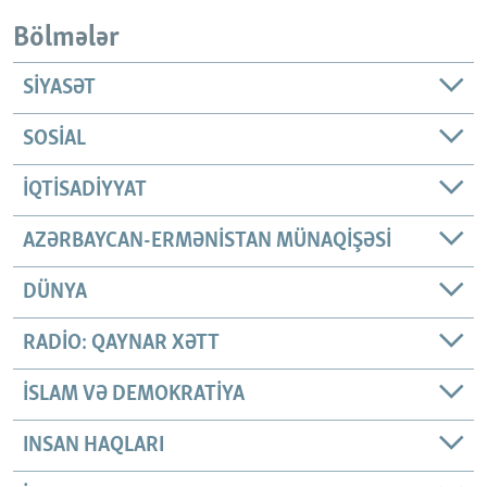
Bölmələr
SIYASƏT
SOSIAL
İQTISADIYYAT
AZƏRBAYCAN-ERMƏNISTAN MÜNAQIŞƏSI
DÜNYA
RADIO: QAYNAR XƏTT
İSLAM VƏ DEMOKRATIYA
INSAN HAQLARI