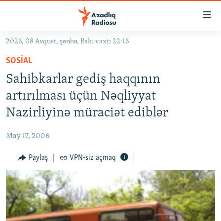
Keçid
linkləri
Əsas
2026, 08 Avqust, şənbə, Bakı vaxtı 22:16
məzmuna
GÜNDƏM
SOSIAL
qayıt
#İZAHLA
Əsas
Sahibkarlar gediş haqqının
KORRUPSIOMETR
naviqasiyaya
artırılması üçün Nəqliyyat
qayıt
#ƏSLINDƏ
Nazirliyinə müraciət ediblər
Axtarışa
FƏRQƏ BAX
keç
May 17, 2006
QANUNI DOĞRU
Paylaş
VPN-siz açmaq
ARAŞDIRMA
MULTIMEDIA
RADIO ARXIV
VIDEO
HAQQIMIZDA
FOTOQALEREYA
OXU ZALI