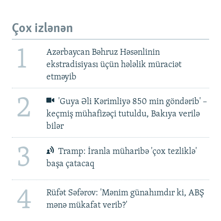
Çox izlənən
1
Azərbaycan Bəhruz Həsənlinin
ekstradisiyası üçün hələlik müraciət
etməyib
2
'Guya Əli Kərimliyə 850 min göndərib' –
keçmiş mühafizəçi tutuldu, Bakıya verilə
bilər
3
Tramp: İranla müharibə 'çox tezliklə'
başa çatacaq
4
Rüfət Səfərov: 'Mənim günahımdır ki, ABŞ
mənə mükafat verib?'