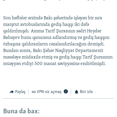
Son həftələr ərzində Bakı şəhərində işləyən bir sıra
marşrut avtobuslarında gediş haqqı iki dəfə
qaldırılmışdı. Amma Tarif Şurasının sədri Heydər
Babayev bunu qanunsuz adlandırmış və gediş haqqını
özbaşına qaldıranların cəzalandırılacağını demişdi.
Bundan sonra, Bakı Şəhər Nəqliyyat Departamenti
məsələyə müdaxilə etmiş və gediş haqqı Tarif Şurasının
müəyyən etdiyi 500 manat səviyyəsinə endirilmişdi.
Paylaş
VPN-siz açmaq
Bizi izlə
Buna da bax: