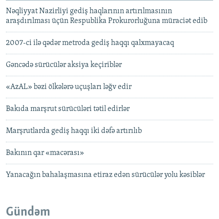
Nəqliyyat Nazirliyi gediş haqlarının artırılmasının
araşdırılması üçün Respublika Prokurorluğuna müraciət edib
2007-ci ilə qədər metroda gediş haqqı qalxmayacaq
Gəncədə sürücülər aksiya keçiriblər
«AzAL» bəzi ölkələrə uçuşları ləğv edir
Bakıda marşrut sürücüləri tətil edirlər
Marşrutlarda gediş haqqı iki dəfə artırılıb
Bakının qar «macərası»
Yanacağın bahalaşmasına etiraz edən sürücülər yolu kəsiblər
Gündəm