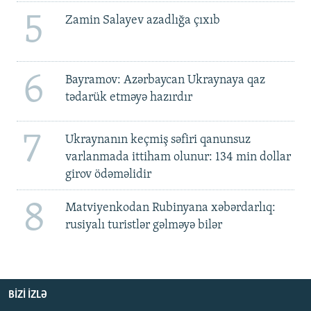
5
Zamin Salayev azadlığa çıxıb
6
Bayramov: Azərbaycan Ukraynaya qaz
tədarük etməyə hazırdır
7
Ukraynanın keçmiş səfiri qanunsuz
varlanmada ittiham olunur: 134 min dollar
girov ödəməlidir
8
Matviyenkodan Rubinyana xəbərdarlıq:
rusiyalı turistlər gəlməyə bilər
BIZI IZLƏ