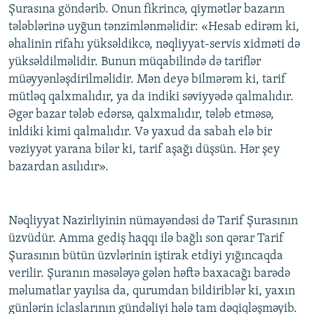
Şurasına göndərib. Onun fikrincə, qiymətlər bazarın
tələblərinə uyğun tənzimlənməlidir: «Hesab edirəm ki,
əhalinin rifahı yüksəldikcə, nəqliyyat-servis xidməti də
yüksəldilməlidir. Bunun müqabilində də tariflər
müəyyənləşdirilməlidir. Mən deyə bilmərəm ki, tarif
mütləq qalxmalıdır, ya da indiki səviyyədə qalmalıdır.
Əgər bazar tələb edərsə, qalxmalıdır, tələb etməsə,
inldiki kimi qalmalıdır. Və yaxud da sabah elə bir
vəziyyət yarana bilər ki, tarif aşağı düşsün. Hər şey
bazardan asılıdır».
Nəqliyyat Nazirliyinin nümayəndəsi də Tarif Şurasının
üzvüdür. Amma gediş haqqı ilə bağlı son qərar Tarif
Şurasının bütün üzvlərinin iştirak etdiyi yığıncaqda
verilir. Şuranın məsələyə gələn həftə baxacağı barədə
məlumatlar yayılsa da, qurumdan bildiriblər ki, yaxın
günlərin iclaslarının gündəliyi hələ tam dəqiqləşməyib.