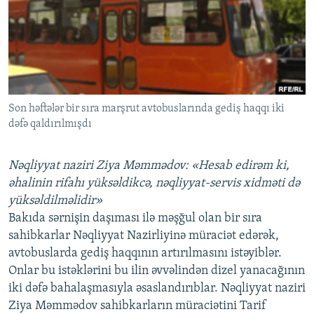
İNFOQRAFIKA
AZƏRBAYCAN ƏDƏBIYYATI KITABXANASI
MISSIYAMIZ
BIZI IZLƏ
KARIKATURA
İSLAM VƏ DEMOKRATIYA
PEŞƏ ETIKASI VƏ JURNALISTIKA STANDARTLARIMIZ
İZ - MƏDƏNIYYƏT PROQRAMI
MATERIALLARIMIZDAN ISTIFADƏ
AZADLIQRADIOSU MOBIL TELEFONUNUZDA
RFE/RL-in bütün saytları
Son həftələr bir sıra marşrut avtobuslarında gediş haqqı iki
BIZIMLƏ ƏLAQƏ
dəfə qaldırılmışdı
XƏBƏR BÜLLETENLƏRIMIZ
Nəqliyyat naziri Ziya Məmmədov: «Hesab edirəm ki,
əhalinin rifahı yüksəldikcə, nəqliyyat-servis xidməti də
yüksəldilməlidir»
Bakıda sərnişin daşıması ilə məşğul olan bir sıra
sahibkarlar Nəqliyyat Nazirliyinə müraciət edərək,
avtobuslarda gediş haqqının artırılmasını istəyiblər.
Onlar bu istəklərini bu ilin əvvəlindən dizel yanacağının
iki dəfə bahalaşmasıyla əsaslandırıblar. Nəqliyyat naziri
Ziya Məmmədov sahibkarların müraciətini Tarif