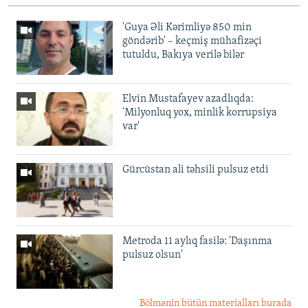
'Guya Əli Kərimliyə 850 min
göndərib' – keçmiş mühafizəçi
tutuldu, Bakıya verilə bilər
Elvin Mustafayev azadlıqda:
'Milyonluq yox, minlik korrupsiya
var'
Gürcüstan ali təhsili pulsuz etdi
Metroda 11 aylıq fasilə: 'Daşınma
pulsuz olsun'
Bölmənin bütün materialları burada