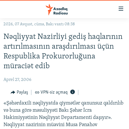
Keçid
linkləri
Əsas
2026, 07 Avqust, cümə, Bakı vaxtı 08:38
məzmuna
GÜNDƏM
Nəqliyyat Nazirliyi gediş haqlarının
qayıt
#İZAHLA
Əsas
artırılmasının araşdırılması üçün
KORRUPSIOMETR
naviqasiyaya
Respublika Prokurorluğuna
qayıt
#ƏSLINDƏ
müraciət edib
Axtarışa
FƏRQƏ BAX
keç
Aprel 27, 2006
QANUNI DOĞRU
Paylaş
VPN-siz açmaq
ARAŞDIRMA
«Şəhərdaxili nəqliyyatda qiymətlər qanunsuz qaldırılıb
MULTIMEDIA
və buna görə məsuliyyəti Bakı Şəhər İcra
RADIO ARXIV
VIDEO
Hakimiyyətinin Nəqliyyat Departamenti daşıyır».
HAQQIMIZDA
FOTOQALEREYA
OXU ZALI
Nəqliyyat nazirinin müavini Musa Pənahov