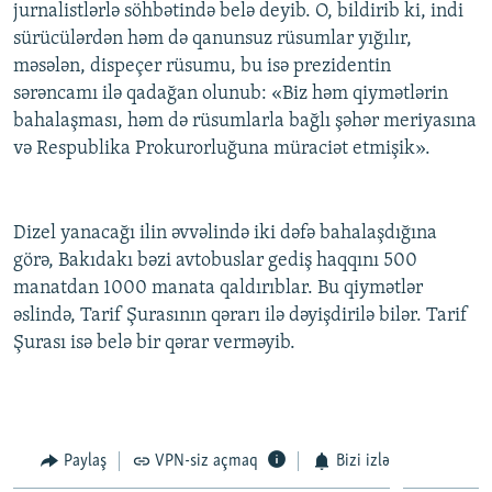
jurnalistlərlə söhbətində belə deyib. O, bildirib ki, indi
İNFOQRAFIKA
AZƏRBAYCAN ƏDƏBIYYATI KITABXANASI
MISSIYAMIZ
sürücülərdən həm də qanunsuz rüsumlar yığılır,
BIZI IZLƏ
KARIKATURA
İSLAM VƏ DEMOKRATIYA
PEŞƏ ETIKASI VƏ JURNALISTIKA STANDARTLARIMIZ
məsələn, dispeçer rüsumu, bu isə prezidentin
sərəncamı ilə qadağan olunub: «Biz həm qiymətlərin
İZ - MƏDƏNIYYƏT PROQRAMI
MATERIALLARIMIZDAN ISTIFADƏ
bahalaşması, həm də rüsumlarla bağlı şəhər meriyasına
AZADLIQRADIOSU MOBIL TELEFONUNUZDA
RFE/RL-in bütün saytları
və Respublika Prokurorluğuna müraciət etmişik».
BIZIMLƏ ƏLAQƏ
XƏBƏR BÜLLETENLƏRIMIZ
Dizel yanacağı ilin əvvəlində iki dəfə bahalaşdığına
görə, Bakıdakı bəzi avtobuslar gediş haqqını 500
manatdan 1000 manata qaldırıblar. Bu qiymətlər
əslində, Tarif Şurasının qərarı ilə dəyişdirilə bilər. Tarif
Şurası isə belə bir qərar verməyib.
Paylaş
VPN-siz açmaq
Bizi izlə