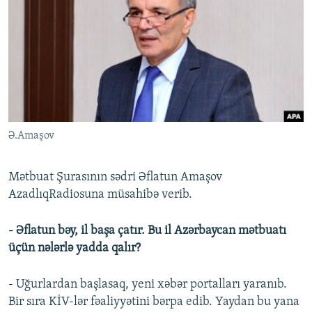
İNFOQRAFIKA
AZƏRBAYCAN ƏDƏBIYYATI KITABXANASI
MISSIYAMIZ
BIZI IZLƏ
KARIKATURA
İSLAM VƏ DEMOKRATIYA
PEŞƏ ETIKASI VƏ JURNALISTIKA STANDARTLARIMIZ
İZ - MƏDƏNIYYƏT PROQRAMI
MATERIALLARIMIZDAN ISTIFADƏ
AZADLIQRADIOSU MOBIL TELEFONUNUZDA
RFE/RL-in bütün saytları
BIZIMLƏ ƏLAQƏ
Ə.Amaşov
XƏBƏR BÜLLETENLƏRIMIZ
Mətbuat Şurasının sədri Əflatun Amaşov
AzadlıqRadiosuna müsahibə verib.
- Əflatun bəy, il başa çatır. Bu il Azərbaycan mətbuatı
üçün nələrlə yadda qalır?
- Uğurlardan başlasaq, yeni xəbər portalları yaranıb.
Bir sıra KİV-lər fəaliyyətini bərpa edib. Yaydan bu yana