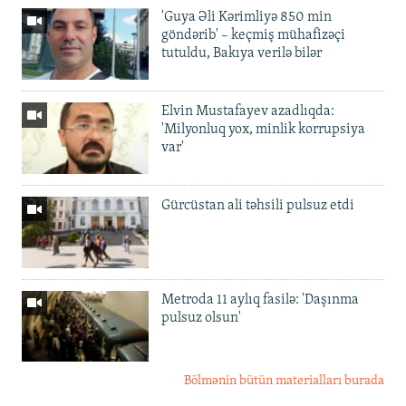
'Guya Əli Kərimliyə 850 min
göndərib' – keçmiş mühafizəçi
tutuldu, Bakıya verilə bilər
Elvin Mustafayev azadlıqda:
'Milyonluq yox, minlik korrupsiya
var'
Gürcüstan ali təhsili pulsuz etdi
Metroda 11 aylıq fasilə: 'Daşınma
pulsuz olsun'
Bölmənin bütün materialları burada