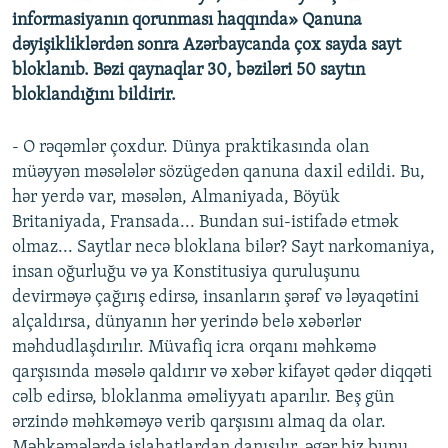
informasiyanın qorunması haqqında» Qanuna
dəyişikliklərdən sonra Azərbaycanda çox sayda sayt
bloklanıb. Bəzi qaynaqlar 30, bəziləri 50 saytın
bloklandığını bildirir.
- O rəqəmlər çoxdur. Dünya praktikasında olan
müəyyən məsələlər sözügedən qanuna daxil edildi. Bu,
hər yerdə var, məsələn, Almaniyada, Böyük
Britaniyada, Fransada... Bundan sui-istifadə etmək
olmaz... Saytlar necə bloklana bilər? Sayt narkomaniya,
insan oğurluğu və ya Konstitusiya quruluşunu
devirməyə çağırış edirsə, insanların şərəf və ləyaqətini
alçaldırsa, dünyanın hər yerində belə xəbərlər
məhdudlaşdırılır. Müvafiq icra orqanı məhkəmə
qarşısında məsələ qaldırır və xəbər kifayət qədər diqqəti
cəlb edirsə, bloklanma əməliyyatı aparılır. Beş gün
ərzində məhkəməyə verib qarşısını almaq da olar.
Məhkəmələrdə islahatlardan danışılır, əgər biz bunu