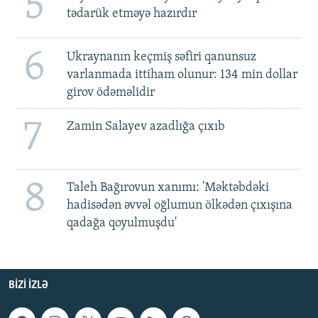
5
tədarük etməyə hazırdır
6
Ukraynanın keçmiş səfiri qanunsuz
varlanmada ittiham olunur: 134 min dollar
girov ödəməlidir
7
Zamin Salayev azadlığa çıxıb
8
Taleh Bağırovun xanımı: 'Məktəbdəki
hadisədən əvvəl oğlumun ölkədən çıxışına
qadağa qoyulmuşdu'
BIZI IZLƏ