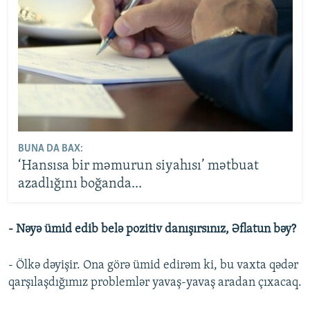
BUNA DA BAX:
‘Hansısa bir məmurun siyahısı’ mətbuat
azadlığını boğanda...
- Nəyə ümid edib belə pozitiv danışırsınız, Əflatun bəy?
- Ölkə dəyişir. Ona görə ümid edirəm ki, bu vaxta qədər
qarşılaşdığımız problemlər yavaş-yavaş aradan çıxacaq.