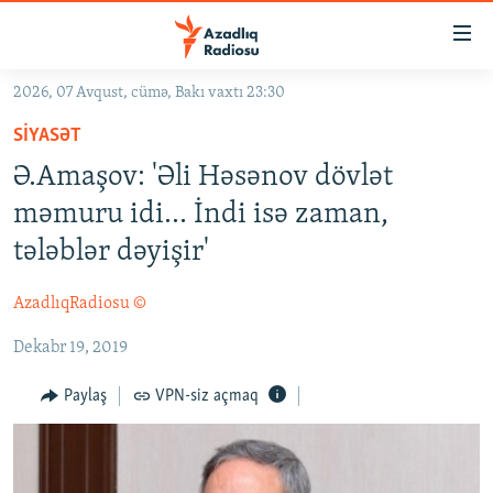
Keçid
linkləri
Əsas
2026, 07 Avqust, cümə, Bakı vaxtı 23:30
məzmuna
GÜNDƏM
SIYASƏT
qayıt
#İZAHLA
Əsas
Ə.Amaşov: 'Əli Həsənov dövlət
KORRUPSIOMETR
naviqasiyaya
məmuru idi... İndi isə zaman,
qayıt
#ƏSLINDƏ
tələblər dəyişir'
Axtarışa
FƏRQƏ BAX
keç
AzadlıqRadiosu ©
QANUNI DOĞRU
Dekabr 19, 2019
ARAŞDIRMA
MULTIMEDIA
Paylaş
VPN-siz açmaq
RADIO ARXIV
VIDEO
HAQQIMIZDA
FOTOQALEREYA
OXU ZALI