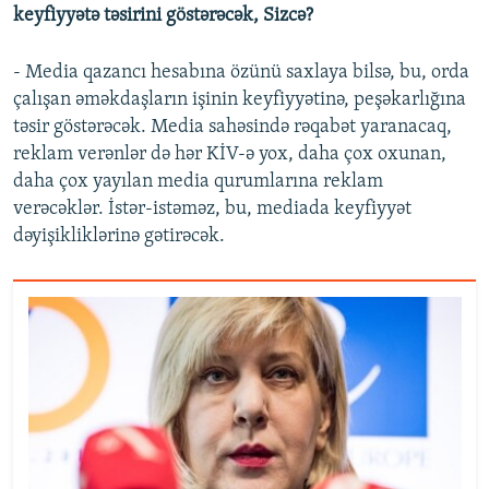
keyfiyyətə təsirini göstərəcək, Sizcə?
- Media qazancı hesabına özünü saxlaya bilsə, bu, orda
çalışan əməkdaşların işinin keyfiyyətinə, peşəkarlığına
təsir göstərəcək. Media sahəsində rəqabət yaranacaq,
reklam verənlər də hər KİV-ə yox, daha çox oxunan,
daha çox yayılan media qurumlarına reklam
verəcəklər. İstər-istəməz, bu, mediada keyfiyyət
dəyişikliklərinə gətirəcək.