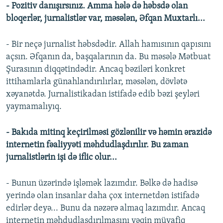
- Pozitiv danışırsınız. Amma hələ də həbsdə olan
bloqerlər, jurnalistlər var, məsələn, Əfqan Muxtarlı...
- Bir neçə jurnalist həbsdədir. Allah hamısının qapısını
açsın. Əfqanın da, başqalarının da. Bu məsələ Mətbuat
Şurasının diqqətindədir. Ancaq bəziləri konkret
ittihamlarla günahlandırılırlar, məsələn, dövlətə
xəyanətdə. Jurnalistikadan istifadə edib bəzi şeyləri
yaymamalıyıq.
- Bakıda mitinq keçirilməsi gözlənilir və həmin ərazidə
internetin fəaliyyəti məhdudlaşdırılır. Bu zaman
jurnalistlərin işi də iflic olur...
- Bunun üzərində işləmək lazımdır. Bəlkə də hadisə
yerində olan insanlar daha çox internetdən istifadə
edirlər deyə... Bunu da nəzərə almaq lazımdır. Ancaq
internetin məhdudlaşdırılmasını yəqin müvafiq