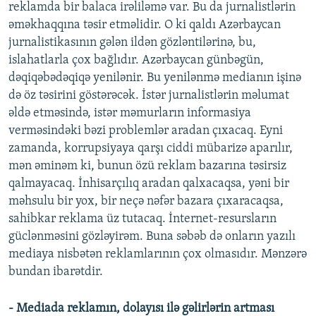
reklamda bir balaca irəliləmə var. Bu da jurnalistlərin
əməkhaqqına təsir etməlidir. O ki qaldı Azərbaycan
jurnalistikasının gələn ildən gözləntilərinə, bu,
islahatlarla çox bağlıdır. Azərbaycan günbəgün,
dəqiqəbədəqiqə yenilənir. Bu yenilənmə medianın işinə
də öz təsirini göstərəcək. İstər jurnalistlərin məlumat
əldə etməsində, istər məmurların informasiya
verməsindəki bəzi problemlər aradan çıxacaq. Eyni
zamanda, korrupsiyaya qarşı ciddi mübarizə aparılır,
mən əminəm ki, bunun özü reklam bazarına təsirsiz
qalmayacaq. İnhisarçılıq aradan qalxacaqsa, yəni bir
məhsulu bir yox, bir neçə nəfər bazara çıxaracaqsa,
sahibkar reklama üz tutacaq. İnternet-resursların
güclənməsini gözləyirəm. Buna səbəb də onların yazılı
mediaya nisbətən reklamlarının çox olmasıdır. Mənzərə
bundan ibarətdir.
- Mediada reklamın, dolayısı ilə gəlirlərin artması