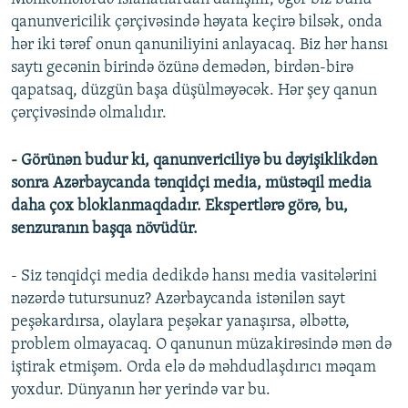
qanunvericilik çərçivəsində həyata keçirə bilsək, onda
hər iki tərəf onun qanuniliyini anlayacaq. Biz hər hansı
saytı gecənin birində özünə demədən, birdən-birə
qapatsaq, düzgün başa düşülməyəcək. Hər şey qanun
çərçivəsində olmalıdır.
- Görünən budur ki, qanunvericiliyə bu dəyişiklikdən
sonra Azərbaycanda tənqidçi media, müstəqil media
daha çox bloklanmaqdadır. Ekspertlərə görə, bu,
senzuranın başqa növüdür.
- Siz tənqidçi media dedikdə hansı media vasitələrini
nəzərdə tutursunuz? Azərbaycanda istənilən sayt
peşəkardırsa, olaylara peşəkar yanaşırsa, əlbəttə,
problem olmayacaq. O qanunun müzakirəsində mən də
iştirak etmişəm. Orda elə də məhdudlaşdırıcı məqam
yoxdur. Dünyanın hər yerində var bu.