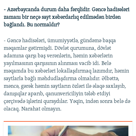
- Azərbaycanda durum daha fərqlidir. Gəncə hadisələri
zamanı bir neçə sayt xəbərdarlıq edilmədən birdən
bağlandı. Bu normaldır?
- Gəncə hadisələri, ümumiyyətlə, gündəmə başqa
məqamlar gətirmişdi. Dövlət qurumuna, dövlət
adamına qarşı baş verənlərin, həmin xəbərlərin
yayılmasının qarşısının alınması vacib idi. Belə
məqamda bu xəbərləri lokallaşdırmaq lazımdır, həmin
saytlarla bağlı məhdudlaşdırma olmalıdır. Əlbəttə,
məncə, gərək həmin saytların özləri ilə əlaqə saxlayıb,
danışıqlar aparıb, qanunvericiliyin tələb etdiyi
çərçivədə işlərini quraydılar. Yəqin, indən sonra belə də
olacaq. Narahat olmayın.