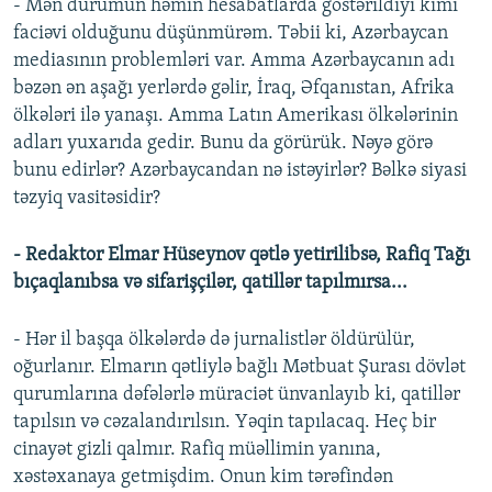
- Mən durumun həmin hesabatlarda göstərildiyi kimi
faciəvi olduğunu düşünmürəm. Təbii ki, Azərbaycan
mediasının problemləri var. Amma Azərbaycanın adı
bəzən ən aşağı yerlərdə gəlir, İraq, Əfqanıstan, Afrika
ölkələri ilə yanaşı. Amma Latın Amerikası ölkələrinin
adları yuxarıda gedir. Bunu da görürük. Nəyə görə
bunu edirlər? Azərbaycandan nə istəyirlər? Bəlkə siyasi
təzyiq vasitəsidir?
- Redaktor Elmar Hüseynov qətlə yetirilibsə, Rafiq Tağı
bıçaqlanıbsa və sifarişçilər, qatillər tapılmırsa...
- Hər il başqa ölkələrdə də jurnalistlər öldürülür,
oğurlanır. Elmarın qətliylə bağlı Mətbuat Şurası dövlət
qurumlarına dəfələrlə müraciət ünvanlayıb ki, qatillər
tapılsın və cəzalandırılsın. Yəqin tapılacaq. Heç bir
cinayət gizli qalmır. Rafiq müəllimin yanına,
xəstəxanaya getmişdim. Onun kim tərəfindən