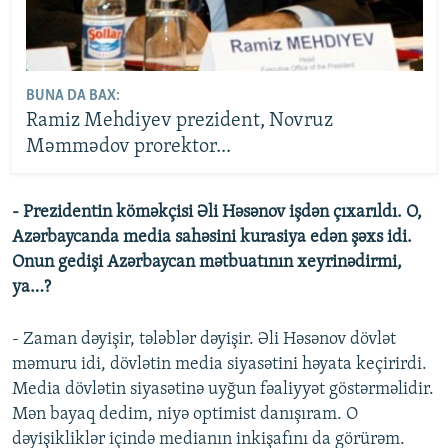
BUNA DA BAX:
Ramiz Mehdiyev prezident, Novruz
Məmmədov prorektor...
- Prezidentin köməkçisi Əli Həsənov işdən çıxarıldı. O,
Azərbaycanda media sahəsini kurasiya edən şəxs idi.
Onun gedişi Azərbaycan mətbuatının xeyrinədirmi,
ya…?
- Zaman dəyişir, tələblər dəyişir. Əli Həsənov dövlət
məmuru idi, dövlətin media siyasətini həyata keçirirdi.
Media dövlətin siyasətinə uyğun fəaliyyət göstərməlidir.
Mən bayaq dedim, niyə optimist danışıram. O
dəyişikliklər içində medianın inkişafını da görürəm.