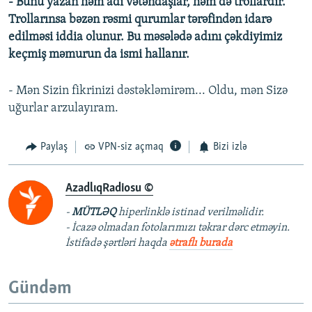
- Bunu yazan həm adi vətəndaşlar, həm də trollardır.
Trollarınsa bəzən rəsmi qurumlar tərəfindən idarə
edilməsi iddia olunur. Bu məsələdə adını çəkdiyimiz
keçmiş məmurun da ismi hallanır.
- Mən Sizin fikrinizi dəstəkləmirəm... Oldu, mən Sizə
uğurlar arzulayıram.
Paylaş
VPN-siz açmaq
Bizi izlə
AzadlıqRadiosu ©
-
MÜTLƏQ
hiperlinklə istinad verilməlidir.
- İcazə olmadan fotolarımızı təkrar dərc etməyin.
İstifadə şərtləri haqda
ətraflı burada
Gündəm