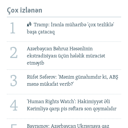
Çox izlənən
1
Tramp: İranla müharibə 'çox tezliklə'
başa çatacaq
2
Azərbaycan Bəhruz Həsənlinin
ekstradisiyası üçün hələlik müraciət
etməyib
3
Rüfət Səfərov: 'Mənim günahımdır ki, ABŞ
mənə mükafat verib?'
4
'Human Rights Watch': Hakimiyyət Əli
Kərimliyə qarşı pis rəftara son qoymalıdır
Bayramov: Azərbaycan Ukraynaya qaz