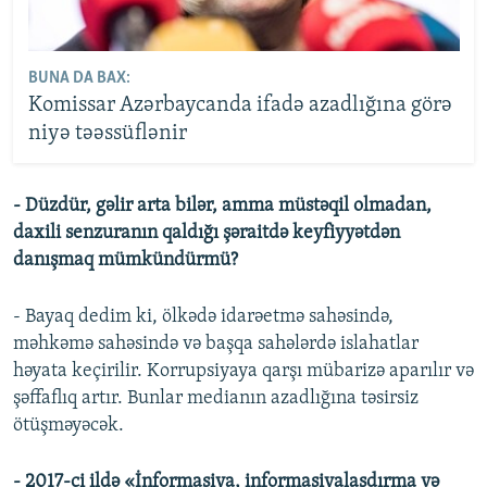
BUNA DA BAX:
Komissar Azərbaycanda ifadə azadlığına görə
niyə təəssüflənir
- Düzdür, gəlir arta bilər, amma müstəqil olmadan,
daxili senzuranın qaldığı şəraitdə keyfiyyətdən
danışmaq mümkündürmü?
- Bayaq dedim ki, ölkədə idarəetmə sahəsində,
məhkəmə sahəsində və başqa sahələrdə islahatlar
həyata keçirilir. Korrupsiyaya qarşı mübarizə aparılır və
şəffaflıq artır. Bunlar medianın azadlığına təsirsiz
ötüşməyəcək.
- 2017-ci ildə «İnformasiya, informasiyalaşdırma və