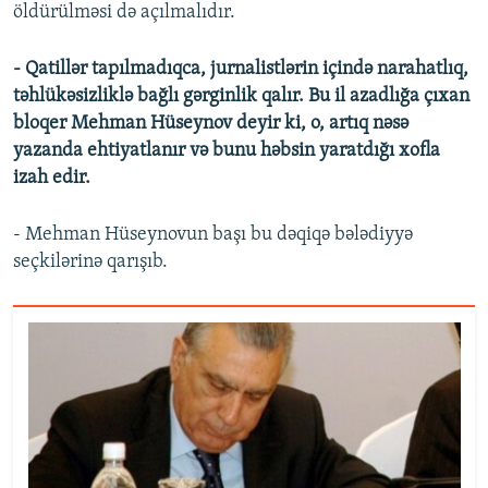
öldürülməsi də açılmalıdır.
- Qatillər tapılmadıqca, jurnalistlərin içində narahatlıq,
təhlükəsizliklə bağlı gərginlik qalır. Bu il azadlığa çıxan
bloqer Mehman Hüseynov deyir ki, o, artıq nəsə
yazanda ehtiyatlanır və bunu həbsin yaratdığı xofla
izah edir.
- Mehman Hüseynovun başı bu dəqiqə bələdiyyə
seçkilərinə qarışıb.