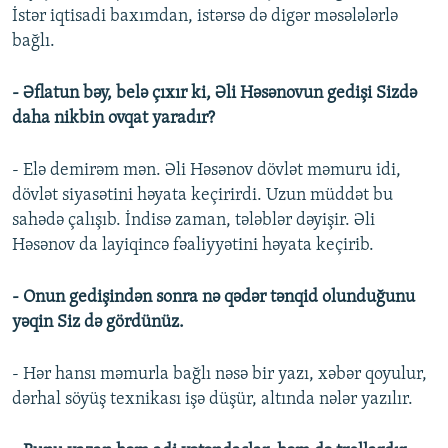
İstər iqtisadi baxımdan, istərsə də digər məsələlərlə
bağlı.
- Əflatun bəy, belə çıxır ki, Əli Həsənovun gedişi Sizdə
daha nikbin ovqat yaradır?
- Elə demirəm mən. Əli Həsənov dövlət məmuru idi,
dövlət siyasətini həyata keçirirdi. Uzun müddət bu
sahədə çalışıb. İndisə zaman, tələblər dəyişir. Əli
Həsənov da layiqincə fəaliyyətini həyata keçirib.
- Onun gedişindən sonra nə qədər tənqid olunduğunu
yəqin Siz də gördünüz.
- Hər hansı məmurla bağlı nəsə bir yazı, xəbər qoyulur,
dərhal söyüş texnikası işə düşür, altında nələr yazılır.