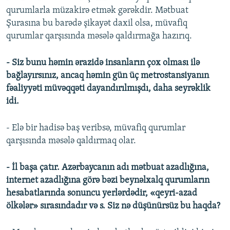
qurumlarla müzakirə etmək gərəkdir. Mətbuat
Şurasına bu barədə şikayət daxil olsa, müvafiq
qurumlar qarşısında məsələ qaldırmağa hazırıq.
- Siz bunu həmin ərazidə insanların çox olması ilə
bağlayırsınız, ancaq həmin gün üç metrostansiyanın
fəaliyyəti müvəqqəti dayandırılmışdı, daha seyrəklik
idi.
- Elə bir hadisə baş veribsə, müvafiq qurumlar
qarşısında məsələ qaldırmaq olar.
- İl başa çatır. Azərbaycanın adı mətbuat azadlığına,
internet azadlığına görə bəzi beynəlxalq qurumların
hesabatlarında sonuncu yerlərdədir, «qeyri-azad
ölkələr» sırasındadır və s. Siz nə düşünürsüz bu haqda?