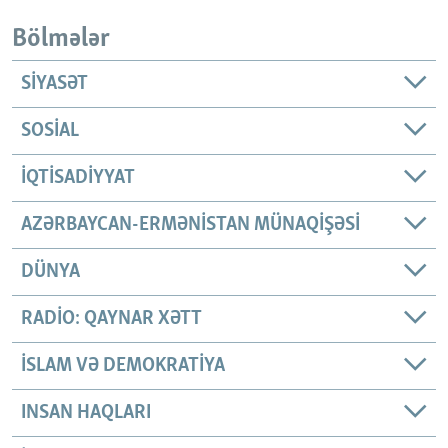
Bölmələr
SIYASƏT
SOSIAL
İQTISADIYYAT
AZƏRBAYCAN-ERMƏNISTAN MÜNAQIŞƏSI
DÜNYA
RADIO: QAYNAR XƏTT
İSLAM VƏ DEMOKRATIYA
INSAN HAQLARI