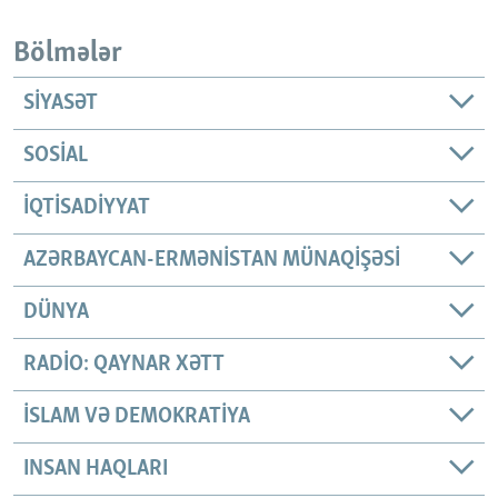
Bölmələr
SIYASƏT
SOSIAL
İQTISADIYYAT
AZƏRBAYCAN-ERMƏNISTAN MÜNAQIŞƏSI
DÜNYA
RADIO: QAYNAR XƏTT
İSLAM VƏ DEMOKRATIYA
INSAN HAQLARI