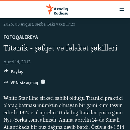
Keçid
linkləri
Əsas
2026, 08 Avqust, şənbə, Bakı vaxtı 17:23
məzmuna
GÜNDƏM
qayıt
FOTOQALEREYA
#İZAHLA
Əsas
Titanik - şəfqət və fəlakət şəkilləri
KORRUPSIOMETR
naviqasiyaya
qayıt
#ƏSLINDƏ
Aprel 14, 2012
Axtarışa
Paylaş
FƏRQƏ BAX
keç
QANUNI DOĞRU
VPN-siz açmaq
ARAŞDIRMA
White Star Line şirkəti sahibi olduğu Titaniki praktiki
MULTIMEDIA
olaraq batması mümkün olmayan bir gəmi kimi təsvir
edirdi. 1912-ci il aprelin 10-da İngiltərədən çıxan gəmi
RADIO ARXIV
VIDEO
Nyu-Yorka səmt almışdı. Amma aprelin 14-də Şimali
HAQQIMIZDA
FOTOQALEREYA
OXU ZALI
Atlantikada bir buz dağına dəyib batdı. Özüylə də 1 514