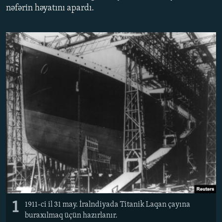
nəfərin həyatını apardı.
İNFOQRAFIKA
AZƏRBAYCAN ƏDƏBIYYATI KITABXANASI
MISSIYAMIZ
BIZI IZLƏ
KARIKATURA
İSLAM VƏ DEMOKRATIYA
PEŞƏ ETIKASI VƏ JURNALISTIKA STANDARTLARIMIZ
İZ - MƏDƏNIYYƏT PROQRAMI
MATERIALLARIMIZDAN ISTIFADƏ
AZADLIQRADIOSU MOBIL TELEFONUNUZDA
RFE/RL-in bütün saytları
BIZIMLƏ ƏLAQƏ
XƏBƏR BÜLLETENLƏRIMIZ
1
1911-ci il 31 may. İralndiyada Titanik Laqan çayına
buraxılmaq üçün hazırlanır.