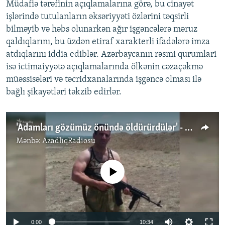
Müdafiə tərəfinin açıqlamalarına görə, bu cinayət
işlərində tutulanların əksəriyyəti özlərini təqsirli
bilməyib və həbs olunarkən ağır işgəncələrə məruz
qaldıqlarını, bu üzdən etiraf xarakterli ifadələrə imza
atdıqlarını iddia ediblər. Azərbaycanın rəsmi qurumlari
isə ictimaiyyətə açıqlamalarında ölkənin cəzaçəkmə
müəssisələri və təcridxanalarında işgəncə olması ilə
bağlı şikayətləri təkzib edirlər.
'Adamları gözümüz önündə öldürürdülər' - Tərtər işi
Mənbə:
AzadlıqRadiosu
No media source currently available
Auto
0:00
10:34