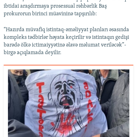
ibtidai araşdırmaya prosessual rəhbərlik Baş
prokurorun birinci müavininə tapşırılıb:
“Hazırda müvafiq istintaq-əməliyyat planları əsasında
kompleks tədbirlər həyata keçirilir və istintaqın gedişi
barədə ölkə ictimaiyyətinə əlavə məlumat veriləcək”-
birgə açıqlamada deyilir.