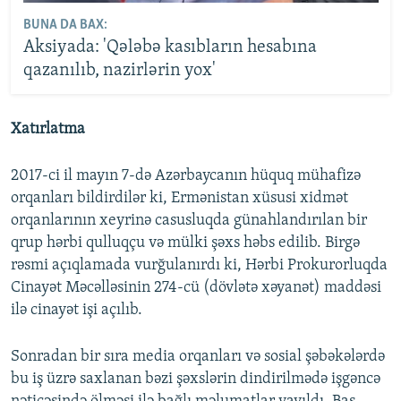
BUNA DA BAX:
Aksiyada: 'Qələbə kasıbların hesabına
qazanılıb, nazirlərin yox'
Xatırlatma
2017-ci il mayın 7-də Azərbaycanın hüquq mühafizə
orqanları bildirdilər ki, Ermənistan xüsusi xidmət
orqanlarının xeyrinə casusluqda günahlandırılan bir
qrup hərbi qulluqçu və mülki şəxs həbs edilib. Birgə
rəsmi açıqlamada vurğulanırdı ki, Hərbi Prokurorluqda
Cinayət Məcəlləsinin 274-cü (dövlətə xəyanət) maddəsi
ilə cinayət işi açılıb.
Sonradan bir sıra media orqanları və sosial şəbəkələrdə
bu iş üzrə saxlanan bəzi şəxslərin dindirilmədə işgəncə