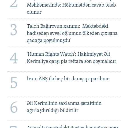
2
Məhkəməsində: Hökumətdən cavab tələb
olunur
3
Taleh Bağırovun xanımı: 'Məktəbdəki
hadisədən əvvəl oğlumun ölkədən çıxışına
qadağa qoyulmuşdu'
4
'Human Rights Watch': Hakimiyyət Əli
Kərimliyə qarşı pis rəftara son qoymalıdır
5
İran: ABŞ ilə heç bir danışıq aparılmır
6
Əli Kərimlinin saxlanma şəraitinin
ağırlaşdırıldığı bildirilir