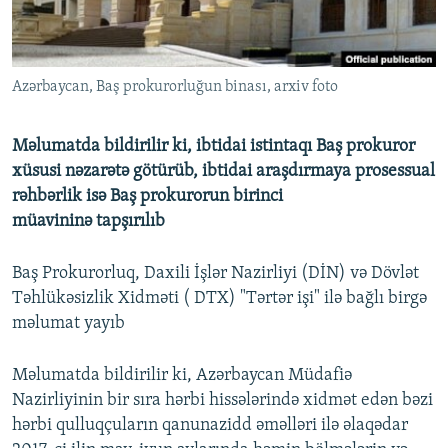
İNFOQRAFIKA
AZƏRBAYCAN ƏDƏBIYYATI KITABXANASI
MISSIYAMIZ
BIZI IZLƏ
KARIKATURA
İSLAM VƏ DEMOKRATIYA
PEŞƏ ETIKASI VƏ JURNALISTIKA STANDARTLARIMIZ
Azərbaycan, Baş prokurorluğun binası, arxiv foto
İZ - MƏDƏNIYYƏT PROQRAMI
MATERIALLARIMIZDAN ISTIFADƏ
AZADLIQRADIOSU MOBIL TELEFONUNUZDA
RFE/RL-in bütün saytları
Məlumatda bildirilir ki, ibtidai istintaqı Baş prokuror
BIZIMLƏ ƏLAQƏ
xüsusi nəzarətə götürüb, ibtidai araşdırmaya prosessual
rəhbərlik isə Baş prokurorun birinci
XƏBƏR BÜLLETENLƏRIMIZ
müavininə tapşırılıb
Baş Prokurorluq, Daxili İşlər Nazirliyi (DİN) və Dövlət
Təhlükəsizlik Xidməti ( DTX) "Tərtər işi" ilə bağlı birgə
məlumat yayıb
Məlumatda bildirilir ki, Azərbaycan Müdafiə
Nazirliyinin bir sıra hərbi hissələrində xidmət edən bəzi
hərbi qulluqçuların qanunazidd əməlləri ilə əlaqədar