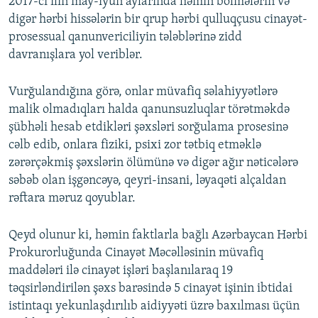
2017-ci ilin may-iyun aylarında həmin bölmələrin və
digər hərbi hissələrin bir qrup hərbi qulluqçusu cinayət-
prosessual qanunvericiliyin tələblərinə zidd
davranışlara yol veriblər.
Vurğulandığına görə, onlar müvafiq səlahiyyətlərə
malik olmadıqları halda qanunsuzluqlar törətməkdə
şübhəli hesab etdikləri şəxsləri sorğulama prosesinə
cəlb edib, onlara fiziki, psixi zor tətbiq etməklə
zərərçəkmiş şəxslərin ölümünə və digər ağır nəticələrə
səbəb olan işgəncəyə, qeyri-insani, ləyaqəti alçaldan
rəftara məruz qoyublar.
Qeyd olunur ki, həmin faktlarla bağlı Azərbaycan Hərbi
Prokurorluğunda Cinayət Məcəlləsinin müvafiq
maddələri ilə cinayət işləri başlanılaraq 19
təqsirləndirilən şəxs barəsində 5 cinayət işinin ibtidai
istintaqı yekunlaşdırılıb aidiyyəti üzrə baxılması üçün