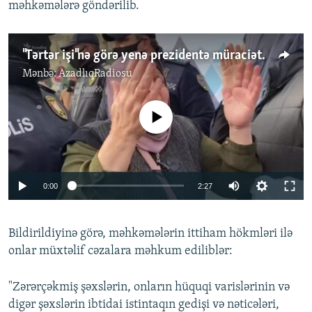
məhkəmələrə göndərilib.
"Tərtər işi"nə görə yenə prezidentə müraciət edildi
Mənbə:
AzadlıqRadiosu
No media source currently available
0:00
2:27
Bildirildiyinə görə, məhkəmələrin ittiham hökmləri ilə
onlar müxtəlif cəzalara məhkum ediliblər:
"Zərərçəkmiş şəxslərin, onların hüquqi varislərinin və
digər şəxslərin ibtidai istintaqın gedişi və nəticələri,