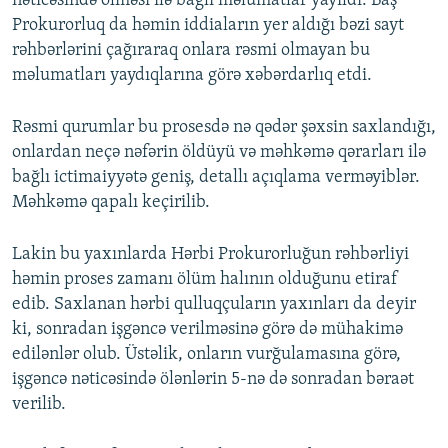
nəticəsində ölməsi ilə bağlı məlumatlar yayıldı. Baş
Prokurorluq da həmin iddiaların yer aldığı bəzi sayt
rəhbərlərini çağıraraq onlara rəsmi olmayan bu
məlumatları yaydıqlarına görə xəbərdarlıq etdi.
Rəsmi qurumlar bu prosesdə nə qədər şəxsin saxlandığı,
onlardan neçə nəfərin öldüyü və məhkəmə qərarları ilə
bağlı ictimaiyyətə geniş, detallı açıqlama verməyiblər.
Məhkəmə qapalı keçirilib.
Lakin bu yaxınlarda Hərbi Prokurorluğun rəhbərliyi
həmin proses zamanı ölüm halının olduğunu etiraf
edib. Saxlanan hərbi qulluqçuların yaxınları da deyir
ki, sonradan işgəncə verilməsinə görə də mühakimə
edilənlər olub. Üstəlik, onların vurğulamasına görə,
işgəncə nəticəsində ölənlərin 5-nə də sonradan bəraət
verilib.