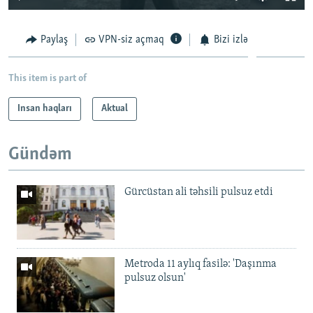
240p
Paylaş
VPN-siz açmaq
Bizi izlə
360p
Auto
240p
360p
480p
480p
This item is part of
720p
720p
1080p
Insan haqları
Aktual
1080p
Gündəm
Gürcüstan ali təhsili pulsuz etdi
Metroda 11 aylıq fasilə: 'Daşınma
pulsuz olsun'