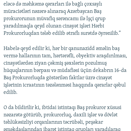
eləcə də məhkəmə qərarları ilə bağlı çoxsaylı
müraciətləri nəzərə alınaraq Azərbaycan Baş
prokurorunun müvafiq sərəncamı ilə İşçi qrup
yaradılmaqla qeyd olunan cinayət işləri Hərbi
Prokurorluqdan tələb edilib ətraflı surətdə öyrənilib.”
Habelə qeyd edilir ki, hər bir qanunazidd əməlin baş
vermə hallarının tam, hərtərəfli, obyektiv araşdırılması,
cinayətlərdən ziyan çəkmiş şəxslərin pozulmuş
hüquqlarının bərpası və müdafiəsi üçün dekabrın 16-da
Baş Prokurorluqda göstərilən faktlar üzrə cinayət
işlərinin icraatının təzələnməsi haqqında qərarlar qəbul
edilib.
O da bildirilir ki, ibtidai istintaqı Baş prokuror xüsusi
nəzarətə götürüb, prokurorluq, daxili işlər və dövlət
təhlükəsizliyi orqanlarının təcrübəli, peşəkar
əməkdaşlarından ibarət istintaq qrupları yaradılaraq