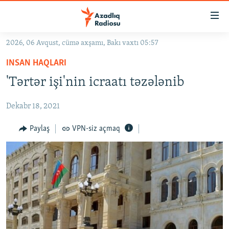
Keçid
linkləri
Əsas
2026, 06 Avqust, cümə axşamı, Bakı vaxtı 05:57
məzmuna
GÜNDƏM
INSAN HAQLARI
qayıt
#İZAHLA
Əsas
'Tərtər işi'nin icraatı təzələnib
KORRUPSIOMETR
naviqasiyaya
qayıt
Dekabr 18, 2021
#ƏSLINDƏ
Axtarışa
FƏRQƏ BAX
Paylaş
VPN-siz açmaq
keç
QANUNI DOĞRU
ARAŞDIRMA
MULTIMEDIA
RADIO ARXIV
VIDEO
HAQQIMIZDA
FOTOQALEREYA
OXU ZALI