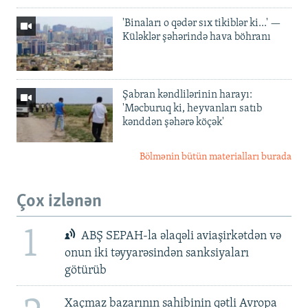
'Binaları o qədər sıx tikiblər ki...' —
Küləklər şəhərində hava böhranı
Şabran kəndlilərinin harayı:
'Məcburuq ki, heyvanları satıb
kənddən şəhərə köçək'
Bölmənin bütün materialları burada
Çox izlənən
1
ABŞ SEPAH-la əlaqəli aviaşirkətdən və
onun iki təyyarəsindən sanksiyaları
götürüb
Xaçmaz bazarının sahibinin qətli Avropa