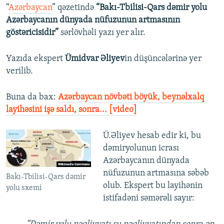
“
Azərbaycan
” qəzetində
“Bakı-Tbilisi-Qars dəmir yolu
Azərbaycanın dünyada nüfuzunun artmasının
göstəricisidir”
sərlövhəli yazı yer alır.
Yazıda ekspert
Ümidvar Əliyev
in düşüncələrinə yer
verilib.
Buna da bax:
Azərbaycan növbəti böyük, beynəlxalq
layihəsini işə saldı, sonra... [video]
Ü.Əliyev hesab edir ki, bu
dəmiryolunun icrası
Azərbaycanın dünyada
nüfuzunun artmasına səbəb
Bakı-Tbilisi-Qars dəmir
olub. Ekspert bu layihənin
yolu sxemi
istifadəni səmərəli sayır: