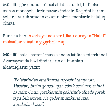
Müəllifə görə, bunun bir səbəbi də odur ki, indi biznes
əsasən monopolistlərin nəzarətindədir. Rəqibini haram
yollarla vurub sıradan çıxaran biznesmenlərdə halallıq
olmaz.
Buna da bax:
Azərbaycanda sertifikatı olmayan “Halal”
məhsullar satışdan yığışdırılacaq
Müəllif
“halal-haram” məsələsindən istifadə edərək indi
Azərbaycanda bəzi dindarların da insanları
aldatdıqlarını yazır:
“Belələrindən ətrafınızda neçəsini tanıyırsız.
Məsələn, bizim qonşuluqda çörək sexi var, sahibi
hacıdır. Onun çörəklərinin çəkisində ölkədə çörək
tapa bilməzsən. Nə qədər mümkündürsə,
kündədən kəsir”.