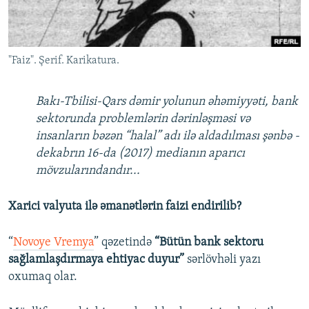
İNFOQRAFIKA
AZƏRBAYCAN ƏDƏBIYYATI KITABXANASI
MISSIYAMIZ
BIZI IZLƏ
KARIKATURA
İSLAM VƏ DEMOKRATIYA
PEŞƏ ETIKASI VƏ JURNALISTIKA STANDARTLARIMIZ
"Faiz". Şerif. Karikatura.
İZ - MƏDƏNIYYƏT PROQRAMI
MATERIALLARIMIZDAN ISTIFADƏ
AZADLIQRADIOSU MOBIL TELEFONUNUZDA
RFE/RL-in bütün saytları
Bakı-Tbilisi-Qars dəmir yolunun əhəmiyyəti, bank
BIZIMLƏ ƏLAQƏ
sektorunda problemlərin dərinləşməsi və
insanların bəzən “halal” adı ilə aldadılması şənbə -
XƏBƏR BÜLLETENLƏRIMIZ
dekabrın 16-da (2017) medianın aparıcı
mövzularındandır...
Xarici valyuta ilə əmanətlərin faizi endirilib?
“
Novoye Vremya
” qəzetində
“Bütün bank sektoru
sağlamlaşdırmaya ehtiyac duyur”
sərlövhəli yazı
oxumaq olar.