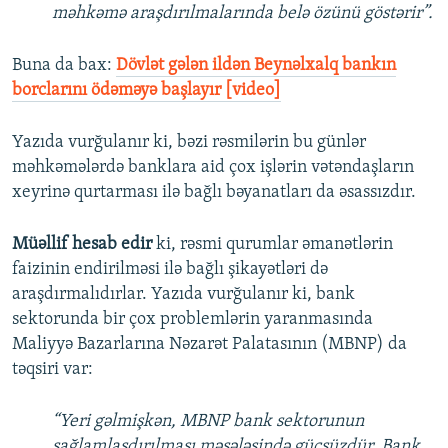
məhkəmə araşdırılmalarında belə özünü göstərir”.
Buna da bax:​
Dövlət gələn ildən Beynəlxalq bankın
borclarını ödəməyə başlayır [video]
Yazıda vurğulanır ki, bəzi rəsmilərin bu günlər
məhkəmələrdə banklara aid çox işlərin vətəndaşların
xeyrinə qurtarması ilə bağlı bəyanatları da əsassızdır.
Müəllif hesab edir
ki, rəsmi qurumlar əmanətlərin
faizinin endirilməsi ilə bağlı şikayətləri də
araşdırmalıdırlar. Yazıda vurğulanır ki, bank
sektorunda bir çox problemlərin yaranmasında
Maliyyə Bazarlarına Nəzarət Palatasının (MBNP) da
təqsiri var:
“Yeri gəlmişkən, MBNP bank sektorunun
sağlamlaşdırılması məsələsində gücsüzdür. Bank