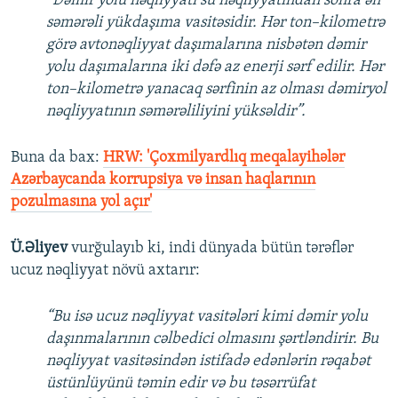
“Dəmir yolu nəqliyyatı su nəqliyyatından sonra ən
səmərəli yükdaşıma vasitəsidir. Hər ton–kilometrə
görə avtonəqliyyat daşımalarına nisbətən dəmir
yolu daşımalarına iki dəfə az enerji sərf edilir. Hər
ton–kilometrə yanacaq sərfinin az olması dəmiryol
nəqliyyatının səmərəliliyini yüksəldir”.
Buna da bax:​
HRW: 'Çoxmilyardlıq meqalayihələr
Azərbaycanda korrupsiya və insan haqlarının
pozulmasına yol açır'
Ü.Əliyev
vurğulayıb ki, indi dünyada bütün tərəflər
ucuz nəqliyyat növü axtarır:
“Bu isə ucuz nəqliyyat vasitələri kimi dəmir yolu
daşınmalarının cəlbedici olmasını şərtləndirir. Bu
nəqliyyat vasitəsindən istifadə edənlərin rəqabət
üstünlüyünü təmin edir və bu təsərrüfat