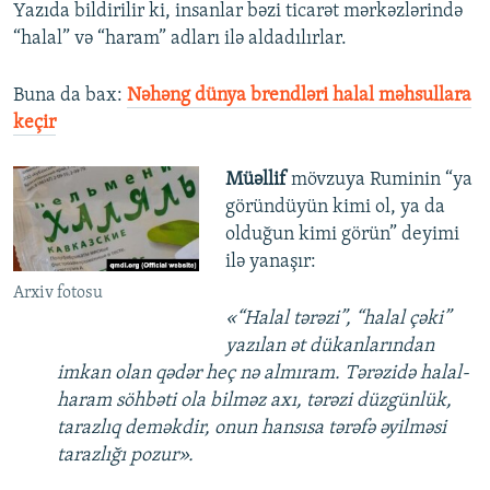
Yazıda bildirilir ki, insanlar bəzi ticarət mərkəzlərində
“halal” və “haram” adları ilə aldadılırlar.
Buna da bax:
Nəhəng dünya brendləri halal məhsullara
keçir
Müəllif
mövzuya Ruminin “ya
göründüyün kimi ol, ya da
olduğun kimi görün” deyimi
ilə yanaşır:
Arxiv fotosu
«“Halal tərəzi”, “halal çəki”
yazılan ət dükanlarından
imkan olan qədər heç nə almıram. Tərəzidə halal-
haram söhbəti ola bilməz axı, tərəzi düzgünlük,
tarazlıq deməkdir, onun hansısa tərəfə əyilməsi
tarazlığı pozur».