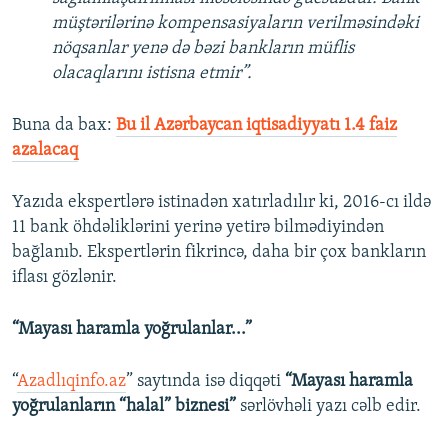
müştərilərinə kompensasiyaların verilməsindəki
nöqsanlar yenə də bəzi bankların müflis
olacaqlarını istisna etmir”.
Buna da bax:​
Bu il Azərbaycan iqtisadiyyatı 1.4 faiz
azalacaq
Yazıda ekspertlərə istinadən xatırladılır ki, 2016-cı ildə
11 bank öhdəliklərini yerinə yetirə bilmədiyindən
bağlanıb. Ekspertlərin fikrincə, daha bir çox bankların
iflası gözlənir.
“Mayası haramla yoğrulanlar...”
“
Azadlıqinfo.az
” saytında isə diqqəti
“Mayası haramla
yoğrulanların “halal” biznesi”
sərlövhəli yazı cəlb edir.