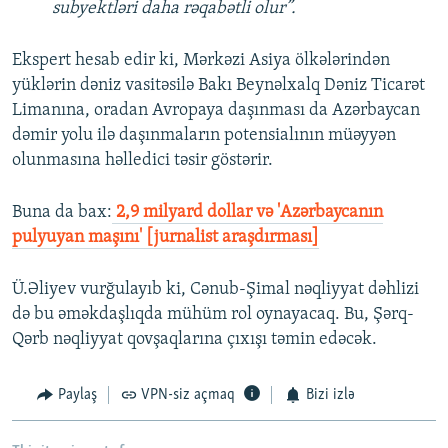
subyektləri daha rəqabətli olur”.
Ekspert hesab edir ki, Mərkəzi Asiya ölkələrindən
yüklərin dəniz vasitəsilə Bakı Beynəlxalq Dəniz Ticarət
Limanına, oradan Avropaya daşınması da Azərbaycan
dəmir yolu ilə daşınmaların potensialının müəyyən
olunmasına həlledici təsir göstərir.
Buna da bax:​
2,9 milyard dollar və 'Azərbaycanın
pulyuyan maşını' [jurnalist araşdırması]
Ü.Əliyev vurğulayıb ki, Cənub-Şimal nəqliyyat dəhlizi
də bu əməkdaşlıqda mühüm rol oynayacaq. Bu, Şərq-
Qərb nəqliyyat qovşaqlarına çıxışı təmin edəcək.
Paylaş
VPN-siz açmaq
Bizi izlə