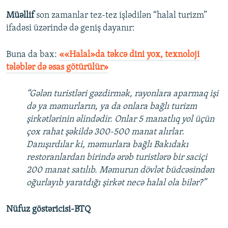
Müəllif
son zamanlar tez-tez işlədilən “halal turizm”
ifadəsi üzərində də geniş dayanır:
Buna da bax:
««Halal»da təkcə dini yox, texnoloji
tələblər də əsas götürülür»
“Gələn turistləri gəzdirmək, rayonlara aparmaq işi
də ya məmurların, ya da onlara bağlı turizm
şirkətlərinin əlindədir. Onlar 5 manatlıq yol üçün
çox rahat şəkildə 300-500 manat alırlar.
Danışırdılar ki, məmurlara bağlı Bakıdakı
restoranlardan birində ərəb turistlərə bir saciçi
200 manat satılıb. Məmurun dövlət büdcəsindən
oğurlayıb yaratdığı şirkət necə halal ola bilər?”
Nüfuz göstəricisi-BTQ