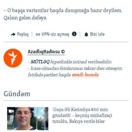
– O başqa variantlar haqda danışmağa hazır deyiləm.
Qalsın gələn dəfəyə.
Paylaş
VPN-siz açmaq
Bizi izlə
AzadlıqRadiosu ©
-
MÜTLƏQ
hiperlinklə istinad verilməlidir.
- İcazə olmadan fotolarımızı təkrar dərc etməyin.
İstifadə şərtləri haqda
ətraflı burada
Gündəm
'Guya Əli Kərimliyə 850 min
göndərib' – keçmiş mühafizəçi
tutuldu, Bakıya verilə bilər