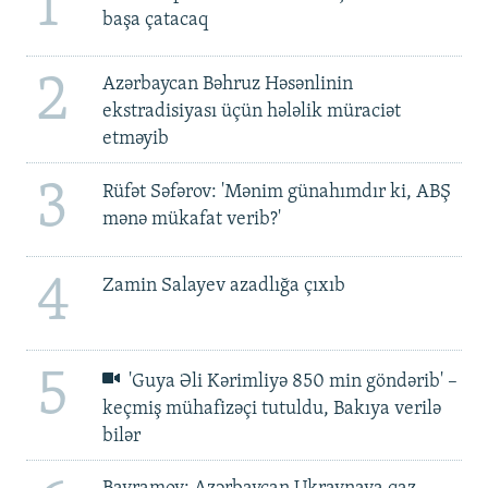
1
başa çatacaq
2
Azərbaycan Bəhruz Həsənlinin
ekstradisiyası üçün hələlik müraciət
etməyib
3
Rüfət Səfərov: 'Mənim günahımdır ki, ABŞ
mənə mükafat verib?'
4
Zamin Salayev azadlığa çıxıb
5
'Guya Əli Kərimliyə 850 min göndərib' –
keçmiş mühafizəçi tutuldu, Bakıya verilə
bilər