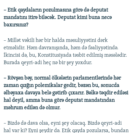
– Etik qaydaların pozulmasına görə də deputat
mandatını itirə biləcək. Deputat kimi buna necə
baxırsınız?
– Millət vəkili hər bir halda məsuliyyətini dərk
etməlidir. Həm davranışında, həm də fəaliyyətində.
İkincisi də, bu, Konstitusiyada təsbit edilmiş məsələdir.
Burada qeyri-adi heç nə bir şey yoxdur.
– Rövşən bəy, normal ölkələrin parlamentlərində hər
zaman qızğın polemikalar gedir, bəzən bu, sonucda
əlbəyaxa davaya belə gətirib çıxarır. Bəlkə təqdir ediləsi
hal deyil, amma buna görə deputat mandatından
məhrum edilən də olmur.
– Bizdə də dava olsa, eyni şey olacaq. Bizdə qeyri-adi
hal var ki? Eyni şeydir də. Etik qayda pozularsa, bundan