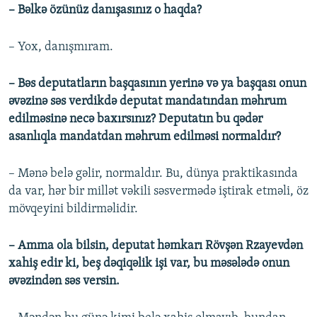
– Bəlkə özünüz danışasınız o haqda?
– Yox, danışmıram.
– Bəs deputatların başqasının yerinə və ya başqası onun
əvəzinə səs verdikdə deputat mandatından məhrum
edilməsinə necə baxırsınız? Deputatın bu qədər
asanlıqla mandatdan məhrum edilməsi normaldır?
– Mənə belə gəlir, normaldır. Bu, dünya praktikasında
da var, hər bir millət vəkili səsvermədə iştirak etməli, öz
mövqeyini bildirməlidir.
– Amma ola bilsin, deputat həmkarı Rövşən Rzayevdən
xahiş edir ki, beş dəqiqəlik işi var, bu məsələdə onun
əvəzindən səs versin.