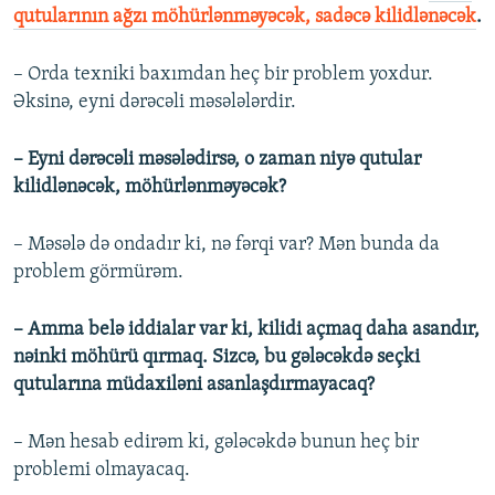
qutularının ağzı möhürlənməyəcək, sadəcə kilidlənəcək
.
– Orda texniki baxımdan heç bir problem yoxdur.
Əksinə, eyni dərəcəli məsələlərdir.
– Eyni dərəcəli məsələdirsə, o zaman niyə qutular
kilidlənəcək, möhürlənməyəcək?
– Məsələ də ondadır ki, nə fərqi var? Mən bunda da
problem görmürəm.
– Amma belə iddialar var ki, kilidi açmaq daha asandır,
nəinki möhürü qırmaq. Sizcə, bu gələcəkdə seçki
qutularına müdaxiləni asanlaşdırmayacaq?
– Mən hesab edirəm ki, gələcəkdə bunun heç bir
problemi olmayacaq.