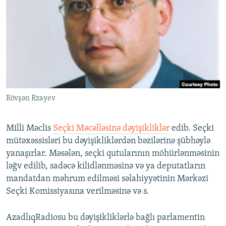
İNFOQRAFIKA
AZƏRBAYCAN ƏDƏBIYYATI KITABXANASI
MISSIYAMIZ
BIZI IZLƏ
KARIKATURA
İSLAM VƏ DEMOKRATIYA
PEŞƏ ETIKASI VƏ JURNALISTIKA STANDARTLARIMIZ
İZ - MƏDƏNIYYƏT PROQRAMI
MATERIALLARIMIZDAN ISTIFADƏ
AZADLIQRADIOSU MOBIL TELEFONUNUZDA
RFE/RL-in bütün saytları
BIZIMLƏ ƏLAQƏ
Rövşən Rzayev
XƏBƏR BÜLLETENLƏRIMIZ
Milli Məclis
Seçki Məcəlləsinə dəyişikliklər
edib. Seçki
mütəxəssisləri bu dəyişikliklərdən bəzilərinə şübhəylə
yanaşırlar. Məsələn, seçki qutularının möhürlənməsinin
ləğv edilib, sadəcə kilidlənməsinə və ya deputatların
mandatdan məhrum edilməsi səlahiyyətinin Mərkəzi
Seçki Komissiyasına verilməsinə və s.
AzadlıqRadiosu bu dəyişikliklərlə bağlı parlamentin