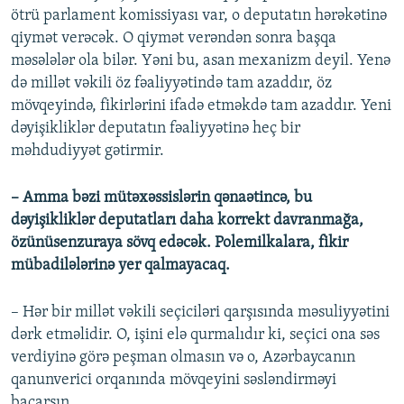
ötrü parlament komissiyası var, o deputatın hərəkətinə
qiymət verəcək. O qiymət verəndən sonra başqa
məsələlər ola bilər. Yəni bu, asan mexanizm deyil. Yenə
də millət vəkili öz fəaliyyətində tam azaddır, öz
mövqeyində, fikirlərini ifadə etməkdə tam azaddır. Yeni
dəyişikliklər deputatın fəaliyyətinə heç bir
məhdudiyyət gətirmir.
– Amma bəzi mütəxəssislərin qənaətincə, bu
dəyişikliklər deputatları daha korrekt davranmağa,
özünüsenzuraya sövq edəcək. Polemilkalara, fikir
mübadilələrinə yer qalmayacaq.
– Hər bir millət vəkili seçiciləri qarşısında məsuliyyətini
dərk etməlidir. O, işini elə qurmalıdır ki, seçici ona səs
verdiyinə görə peşman olmasın və o, Azərbaycanın
qanunverici orqanında mövqeyini səsləndirməyi
bacarsın.