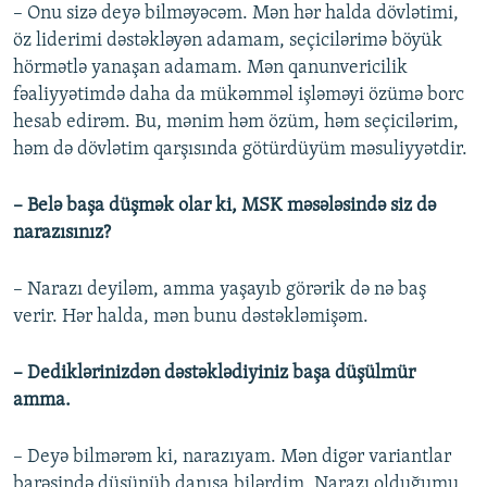
– Onu sizə deyə bilməyəcəm. Mən hər halda dövlətimi,
öz liderimi dəstəkləyən adamam, seçicilərimə böyük
hörmətlə yanaşan adamam. Mən qanunvericilik
fəaliyyətimdə daha da mükəmməl işləməyi özümə borc
hesab edirəm. Bu, mənim həm özüm, həm seçicilərim,
həm də dövlətim qarşısında götürdüyüm məsuliyyətdir.
– Belə başa düşmək olar ki, MSK məsələsində siz də
narazısınız?
– Narazı deyiləm, amma yaşayıb görərik də nə baş
verir. Hər halda, mən bunu dəstəkləmişəm.
– Dediklərinizdən dəstəklədiyiniz başa düşülmür
amma.
– Deyə bilmərəm ki, narazıyam. Mən digər variantlar
barəsində düşünüb danışa bilərdim. Narazı olduğumu