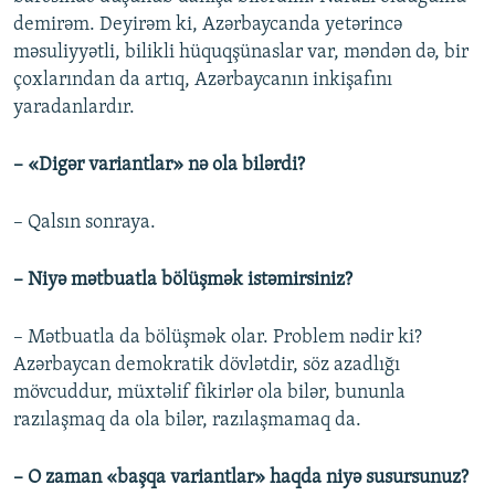
demirəm. Deyirəm ki, Azərbaycanda yetərincə
məsuliyyətli, bilikli hüquqşünaslar var, məndən də, bir
çoxlarından da artıq, Azərbaycanın inkişafını
yaradanlardır.
– «Digər variantlar» nə ola bilərdi?
– Qalsın sonraya.
– Niyə mətbuatla bölüşmək istəmirsiniz?
– Mətbuatla da bölüşmək olar. Problem nədir ki?
Azərbaycan demokratik dövlətdir, söz azadlığı
mövcuddur, müxtəlif fikirlər ola bilər, bununla
razılaşmaq da ola bilər, razılaşmamaq da.
– O zaman «başqa variantlar» haqda niyə susursunuz?