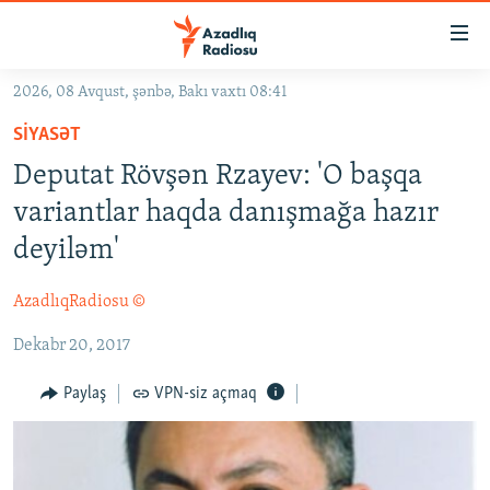
Keçid
linkləri
Əsas
2026, 08 Avqust, şənbə, Bakı vaxtı 08:41
məzmuna
GÜNDƏM
SIYASƏT
qayıt
#İZAHLA
Əsas
Deputat Rövşən Rzayev: 'O başqa
KORRUPSIOMETR
naviqasiyaya
variantlar haqda danışmağa hazır
qayıt
#ƏSLINDƏ
deyiləm'
Axtarışa
FƏRQƏ BAX
keç
AzadlıqRadiosu ©
QANUNI DOĞRU
Dekabr 20, 2017
ARAŞDIRMA
MULTIMEDIA
Paylaş
VPN-siz açmaq
RADIO ARXIV
VIDEO
HAQQIMIZDA
FOTOQALEREYA
OXU ZALI