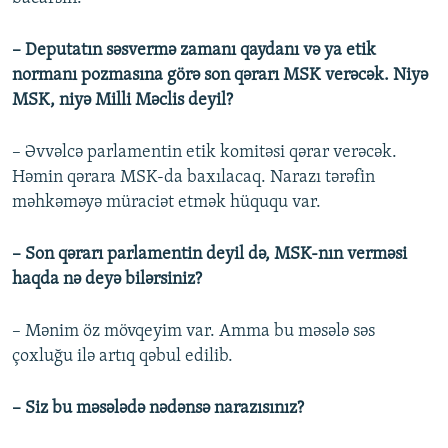
– Deputatın səsvermə zamanı qaydanı və ya etik
normanı pozmasına görə son qərarı MSK verəcək. Niyə
MSK, niyə Milli Məclis deyil?
– Əvvəlcə parlamentin etik komitəsi qərar verəcək.
Həmin qərara MSK-da baxılacaq. Narazı tərəfin
məhkəməyə müraciət etmək hüququ var.
– Son qərarı parlamentin deyil də, MSK-nın verməsi
haqda nə deyə bilərsiniz?
– Mənim öz mövqeyim var. Amma bu məsələ səs
çoxluğu ilə artıq qəbul edilib.
– Siz bu məsələdə nədənsə narazısınız?