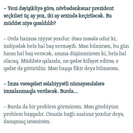
– Yeni dəyişikliyə görə, növbədənkənar prezident
seçkiləri üç ay yox, iki ay ərzində keçiriləcək. Bu
müddət niyə qısaldılıb?
– Orda hansısa niyyət yoxdur. Əsas məsələ odur ki,
indiyədək belə hal baş verməyib. Mən bilmirəm, bu gün
hansı hal baş verəcək, amma düşünmürəm ki, belə hal
olacaq. Müddətə qalanda, nə qədər kifayət edirsə, o
qədər də götürülür. Mən başqa fikir deyə bilmərəm.
– İmza vərəqələri səlahiyyətli nümayəndələrə
imzalanmaqla veriləcək. Burda...
– Burda da bir problem görmürəm. Mən gördüyüm
problem başqadır. Onunla bağlı sualınız yoxdur deyə,
danışmaq istəmirəm.