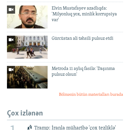
Elvin Mustafayev azadlıqda:
'Milyonluq yox, minlik korrupsiya
var'
Gürcüstan ali təhsili pulsuz etdi
Metroda 11 aylıq fasilə: 'Daşınma
pulsuz olsun'
Bölmənin bütün materialları burada
Çox izlənən
Tramp: İranla müharibə 'çox tezliklə'