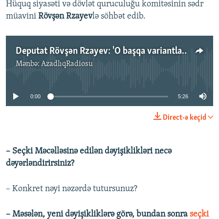
Hüquq siyasəti və dövlət quruculuğu komitəsinin sədr
müavini
Rövşən Rzayev
lə söhbət edib.
Deputat Rövşən Rzayev: 'O başqa variantlar haqda danışmağa hazır deyiləm'
Mənbə:
AzadlıqRadiosu
No media source currently available
0:00
5:26
Direct-ə keçid
– Seçki Məcəlləsinə edilən dəyişiklikləri necə
dəyərləndirirsiniz?
– Konkret nəyi nəzərdə tutursunuz?
– Məsələn, yeni dəyişikliklərə görə, bundan sonra
seçki