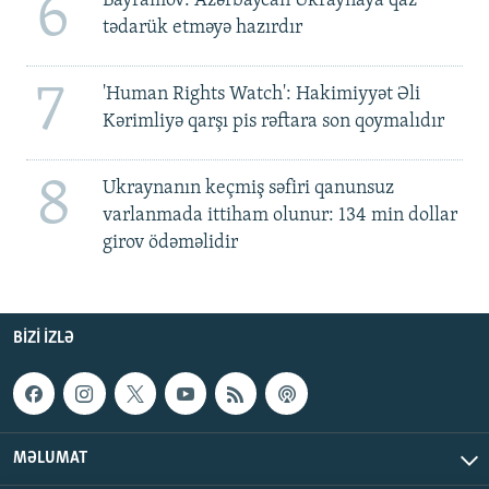
6
Bayramov: Azərbaycan Ukraynaya qaz
tədarük etməyə hazırdır
7
'Human Rights Watch': Hakimiyyət Əli
Kərimliyə qarşı pis rəftara son qoymalıdır
8
Ukraynanın keçmiş səfiri qanunsuz
varlanmada ittiham olunur: 134 min dollar
girov ödəməlidir
BIZI IZLƏ
MƏLUMAT