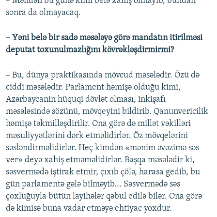
– Məndən bu günə kimi belə xahiş olmayıb, bundan
sonra da olmayacaq.
– Yəni belə bir sadə məsələyə görə mandatın itirilməsi
deputat toxunulmazlığını kövrəkləşdirmirmi?
– Bu, dünya praktikasında mövcud məsələdir. Özü də
ciddi məsələdir. Parlament həmişə olduğu kimi,
Azərbaycanin hüquqi dövlət olması, inkişafı
məsələsində sözünü, mövqeyini bildirib. Qanunvericilik
həmişə təkmilləşdirilir. Ona görə də millət vəkilləri
məsuliyyətlərini dərk etməlidirlər. Öz mövqelərini
səsləndirməlidirlər. Heç kimdən «mənim əvəzimə səs
ver» deyə xahiş etməməlidirlər. Başqa məsələdir ki,
səsvermədə iştirak etmir, çıxıb çölə, harasa gedib, bu
gün parlamentə gələ bilməyib... Səsvermədə səs
çoxluğuyla bütün layihələr qəbul edilə bilər. Ona görə
də kimisə buna vadar etməyə ehtiyac yoxdur.