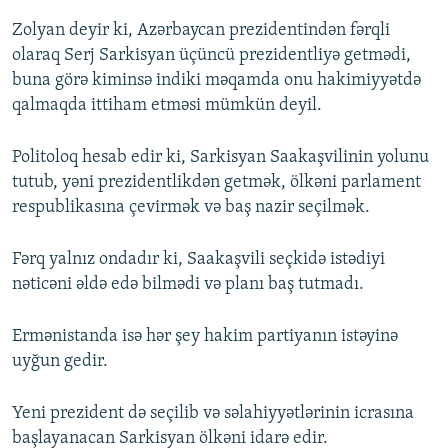
Zolyan deyir ki, Azərbaycan prezidentindən fərqli
olaraq Serj Sarkisyan üçüncü prezidentliyə getmədi,
buna görə kiminsə indiki məqamda onu hakimiyyətdə
qalmaqda ittiham etməsi mümkün deyil.
Politoloq hesab edir ki, Sarkisyan Saakaşvilinin yolunu
tutub, yəni prezidentlikdən getmək, ölkəni parlament
respublikasına çevirmək və baş nazir seçilmək.
Fərq yalnız ondadır ki, Saakaşvili seçkidə istədiyi
nəticəni əldə edə bilmədi və planı baş tutmadı.
Ermənistanda isə hər şey hakim partiyanın istəyinə
uyğun gedir.
Yeni prezident də seçilib və səlahiyyətlərinin icrasına
başlayanacan Sarkisyan ölkəni idarə edir.