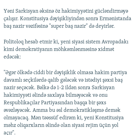
Yəni Sarkisyan əksinə öz hakimiyyətini gücləndirməyə
çalışır. Konstitusiya dəyişikliyindən sonra Ermənistanda
baş nazir vəzifəsinə "super baş nazir" də deyirlər.
Politoloq hesab etmir ki, yeni siyasi sistem Avropadakı
kimi demokratiyanın möhkəmlənməsinə xidmət
edəcək:
"Əgər ölkədə ciddi bir dəyişiklik olmasa hakim partiya
davamlı seçkilərdə qalib gələcək və istədiyi şəxsi baş
nazir seçəcək. Bəlkə də 1-2 ildən sonra Sarkisyan
hakimiyyəti əlində saxlaya bilməyəcək və onu
Respublikaçılar Partiyasından başqa bir şəxs
əvəzləyəcək. Amma bu əsl demokratikləşmə demək
olmayacaq. Mən təəssüf edirəm ki, yeni Konstitusiya
məhz oliqarxların əlində olan siyasi rejim üçün yol
açır".