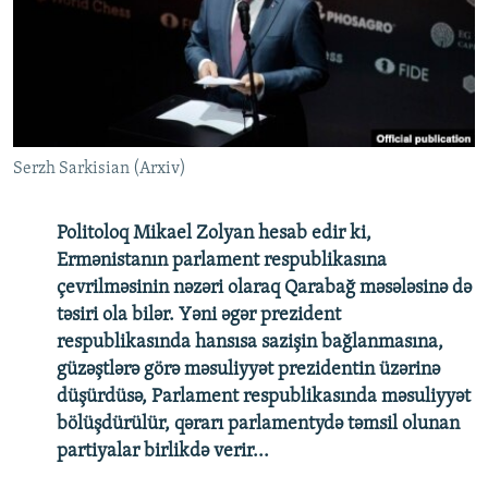
İNFOQRAFIKA
AZƏRBAYCAN ƏDƏBIYYATI KITABXANASI
MISSIYAMIZ
BIZI IZLƏ
KARIKATURA
İSLAM VƏ DEMOKRATIYA
PEŞƏ ETIKASI VƏ JURNALISTIKA STANDARTLARIMIZ
İZ - MƏDƏNIYYƏT PROQRAMI
MATERIALLARIMIZDAN ISTIFADƏ
AZADLIQRADIOSU MOBIL TELEFONUNUZDA
RFE/RL-in bütün saytları
Serzh Sarkisian (Arxiv)
BIZIMLƏ ƏLAQƏ
XƏBƏR BÜLLETENLƏRIMIZ
Politoloq Mikael Zolyan hesab edir ki,
Ermənistanın parlament respublikasına
çevrilməsinin nəzəri olaraq Qarabağ məsələsinə də
təsiri ola bilər. Yəni əgər prezident
respublikasında hansısa sazişin bağlanmasına,
güzəştlərə görə məsuliyyət prezidentin üzərinə
düşürdüsə, Parlament respublikasında məsuliyyət
bölüşdürülür, qərarı parlamentydə təmsil olunan
partiyalar birlikdə verir...