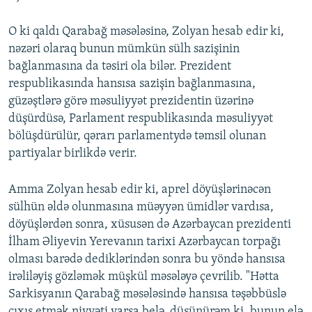
O ki qaldı Qarabağ məsələsinə, Zolyan hesab edir ki,
nəzəri olaraq bunun mümkün sülh sazişinin
bağlanmasına da təsiri ola bilər. Prezident
respublikasında hansısa sazişin bağlanmasına,
güzəştlərə görə məsuliyyət prezidentin üzərinə
düşürdüsə, Parlament respublikasında məsuliyyət
bölüşdürülür, qərarı parlamentydə təmsil olunan
partiyalar birlikdə verir.
Amma Zolyan hesab edir ki, aprel döyüşlərinəcən
sülhün əldə olunmasına müəyyən ümidlər vardısa,
döyüşlərdən sonra, xüsusən də Azərbaycan prezidenti
İlham Əliyevin Yerevanın tarixi Azərbaycan torpağı
olması barədə dediklərindən sonra bu yöndə hansısa
irəliləyiş gözləmək müşkül məsələyə çevrilib. "Hətta
Sarkisyanın Qarabağ məsələsində hansısa təşəbbüslə
çıxış etmək niyyəti varsa belə, düşünürəm ki, bunun elə