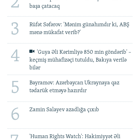
2
başa çatacaq
3
Rüfət Səfərov: 'Mənim günahımdır ki, ABŞ
mənə mükafat verib?'
4
'Guya Əli Kərimliyə 850 min göndərib' –
keçmiş mühafizəçi tutuldu, Bakıya verilə
bilər
5
Bayramov: Azərbaycan Ukraynaya qaz
tədarük etməyə hazırdır
6
Zamin Salayev azadlığa çıxıb
'Human Rights Watch': Hakimiyyət Əli