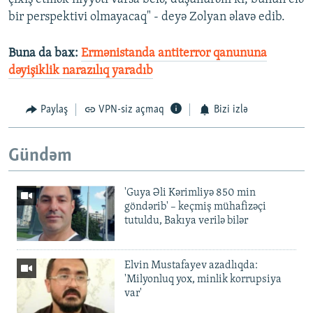
bir perspektivi olmayacaq" - deyə Zolyan əlavə edib.
Buna da bax:
Ermənistanda antiterror qanununa
dəyişiklik narazılıq yaradıb
Paylaş
VPN-siz açmaq
Bizi izlə
Gündəm
'Guya Əli Kərimliyə 850 min
göndərib' – keçmiş mühafizəçi
tutuldu, Bakıya verilə bilər
Elvin Mustafayev azadlıqda:
'Milyonluq yox, minlik korrupsiya
var'