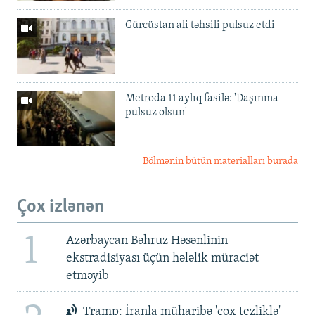
Gürcüstan ali təhsili pulsuz etdi
Metroda 11 aylıq fasilə: 'Daşınma
pulsuz olsun'
Bölmənin bütün materialları burada
Çox izlənən
1
Azərbaycan Bəhruz Həsənlinin
ekstradisiyası üçün hələlik müraciət
etməyib
Tramp: İranla müharibə 'çox tezliklə'