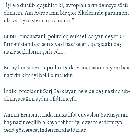
"İşi elə düzüb-qoşublar ki, avroplalıların deməyə sözü
olmasın. Axı Avropanın bir çox ölkələrində parlament
idarəçiliyi sistemi mövcuddur".
Bunu Ermənistanlı politoloq Mikael Zolyan deyir: O,
Ermənistandakı son siyasi hadisələri, qarşıdakı baş
nazir seçkilərini şərh edib.
Bir aydan sonra - aprelin 16-da Ermənistanda yeni baş
nazirin kimliyi bəlli olmalıdır.
İndiki prezident Serj Sarkisyan hələ də baş nazir olub-
olmayacağını aydın bildirməyib.
Amma Ermənistanda müxalifət qüvvələri Sarkisyanın
baş nazir seçilib ölkəyə rəhbərliyi davam etdirməyə
cəhd göstərəcəyindən narahatdırlar.