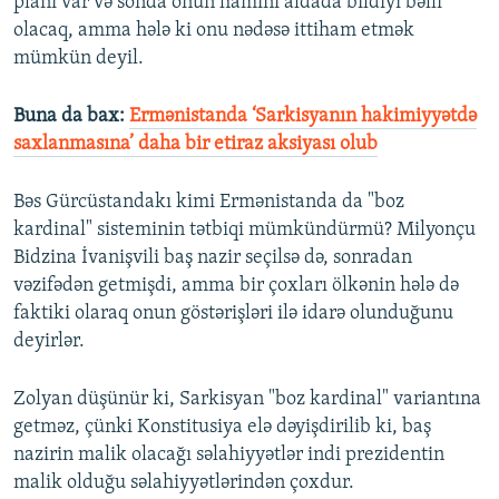
planı var və sonda onun hamını aldada bildiyi bəlli
olacaq, amma hələ ki onu nədəsə ittiham etmək
mümkün deyil.
Buna da bax:
Ermənistanda ‘Sarkisyanın hakimiyyətdə
saxlanmasına’ daha bir etiraz aksiyası olub
Bəs Gürcüstandakı kimi Ermənistanda da "boz
kardinal" sisteminin tətbiqi mümkündürmü? Milyonçu
Bidzina İvanişvili baş nazir seçilsə də, sonradan
vəzifədən getmişdi, amma bir çoxları ölkənin hələ də
faktiki olaraq onun göstərişləri ilə idarə olunduğunu
deyirlər.
Zolyan düşünür ki, Sarkisyan "boz kardinal" variantına
getməz, çünki Konstitusiya elə dəyişdirilib ki, baş
nazirin malik olacağı səlahiyyətlər indi prezidentin
malik olduğu səlahiyyətlərindən çoxdur.