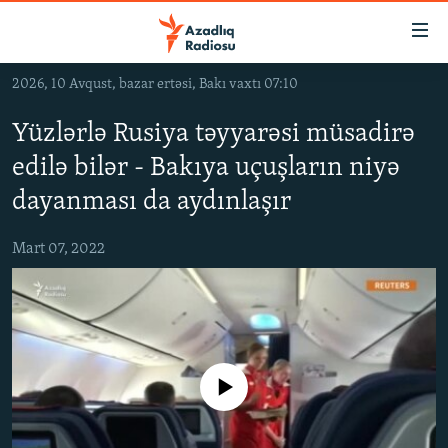
Keçid
linkləri
Əsas
2026, 10 Avqust, bazar ertəsi, Bakı vaxtı 07:10
məzmuna
GÜNDƏM
qayıt
Yüzlərlə Rusiya təyyarəsi müsadirə
#İZAHLA
Əsas
edilə bilər - Bakıya uçuşların niyə
KORRUPSIOMETR
naviqasiyaya
dayanması da aydınlaşır
qayıt
#ƏSLINDƏ
Axtarışa
Mart 07, 2022
FƏRQƏ BAX
keç
QANUNI DOĞRU
ARAŞDIRMA
MULTIMEDIA
No media source currently available
RADIO ARXIV
VIDEO
HAQQIMIZDA
FOTOQALEREYA
OXU ZALI