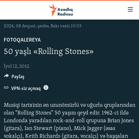
Keçid
linkləri
Əsas
2026, 08 Avqust, şənbə, Bakı vaxtı 10:53
məzmuna
GÜNDƏM
qayıt
FOTOQALEREYA
#İZAHLA
Əsas
50 yaşlı «Rolling Stones»
KORRUPSIOMETR
naviqasiyaya
qayıt
#ƏSLINDƏ
İyul 12, 2012
Axtarışa
Paylaş
FƏRQƏ BAX
keç
QANUNI DOĞRU
VPN-siz açmaq
ARAŞDIRMA
Musiqi tarixinin ən uzunömürlü və uğurlu qruplarından
MULTIMEDIA
olan “Rolling Stones” 50 yaşını qeyd edir. 1962-ci ildə
Londonda yaradılan rock-and-roll qrupuna Brian Jones
RADIO ARXIV
VIDEO
(gitara), Ian Stewart (piano), Mick Jagger (əsas
HAQQIMIZDA
FOTOQALEREYA
OXU ZALI
vokalçı), Keith Richards (gitara, vocalçı) və başqaları