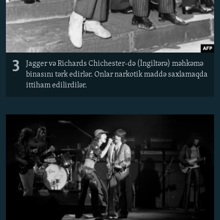
3
Jagger və Richards Chichester-də (İngiltərə) məhkəmə
binasını tərk edirlər. Onlar narkotik maddə saxlamaqda
ittiham edilirdilər.