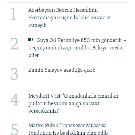
1
Azərbaycan Bəhruz Həsənlinin
ekstradisiyası üçün hələlik müraciət
etməyib
2
'Guya Əli Kərimliyə 850 min göndərib' –
keçmiş mühafizəçi tutuldu, Bakıya verilə
bilər
3
Zamin Salayev azadlığa çıxıb
4
MeydanTV işi: 'Çamadanlarla çıxarılan
pulların hesabını xalqa nə vaxt
verəcəksiniz?'
5
Marko Rubio Transxəzər Müəssisə
Fondunun işə başladığını elan edib