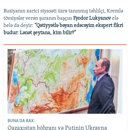
Rusiyanın xarici siyasəti üzrə tanınmış təhlilçi, Kremlə
tövsiyələr verən şuranın başçısı
Fyodor Lukyanov
elə
belə də deyir:
“Qətiyyətlə bəyan edəcəyim ekspert fikri
budur: Lənət şeytana, kim bilir?”
BUNA DA BAX:
Qazaxıstan böhranı və Putinin Ukrayna