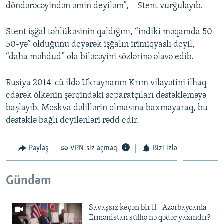
döndərəcəyindən əmin deyiləm”, – Stent vurğulayıb.
Stent işğal təhlükəsinin qaldığını, “indiki məqamda 50-
50-yə” olduğunu deyərək işğalın irimiqyaslı deyil,
“daha məhdud” ola biləcəyini sözlərinə əlavə edib.
Rusiya 2014-cü ildə Ukraynanın Krım vilayətini ilhaq
edərək ölkənin şərqindəki separatçıları dəstəkləməyə
başlayıb. Moskva dəlillərin olmasına baxmayaraq, bu
dəstəklə bağlı deyilənləri rədd edir.
Paylaş
VPN-siz açmaq
Bizi izlə
Gündəm
Savaşsız keçən bir il - Azərbaycanla
Ermənistan sülhə nə qədər yaxındır?