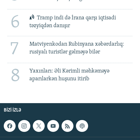
6
Tramp indi də İrana qarşı iqtisadi
təzyiqdən danışır
7
Matviyenkodan Rubinyana xəbərdarlıq:
rusiyalı turistlər gəlməyə bilər
8
Yaxınları: Əli Kərimli məhkəməyə
aparılarkən huşunu itirib
BIZI IZLƏ