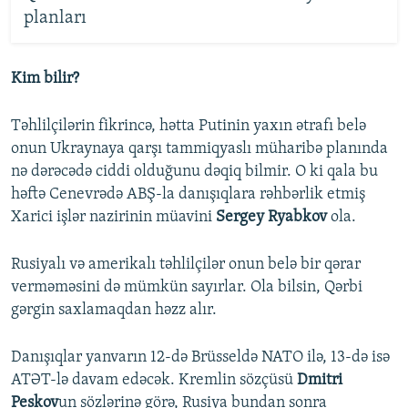
planları
Kim bilir?
Təhlilçilərin fikrincə, hətta Putinin yaxın ətrafı belə
onun Ukraynaya qarşı tammiqyaslı müharibə planında
nə dərəcədə ciddi olduğunu dəqiq bilmir. O ki qala bu
həftə Cenevrədə ABŞ-la danışıqlara rəhbərlik etmiş
Xarici işlər nazirinin müavini
Sergey Ryabkov
ola.
Rusiyalı və amerikalı təhlilçilər onun belə bir qərar
verməməsini də mümkün sayırlar. Ola bilsin, Qərbi
gərgin saxlamaqdan həzz alır.
Danışıqlar yanvarın 12-də Brüsseldə NATO ilə, 13-də isə
ATƏT-lə davam edəcək. Kremlin sözçüsü
Dmitri
Peskov
un sözlərinə görə, Rusiya bundan sonra