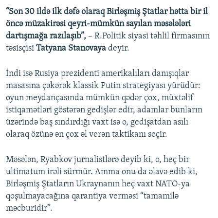
“Son 30 ildə ilk dəfə olaraq Birləşmiş Ştatlar hətta bir il
öncə müzakirəsi qeyri-mümkün sayılan məsələləri
dartışmağa razılaşıb”,
– R.Politik siyasi təhlil firmasının
təsisçisi
Tatyana Stanovaya
deyir.
İndi isə Rusiya prezidenti amerikalıları danışıqlar
masasına çəkərək klassik Putin strategiyası yürüdür:
oyun meydançasında mümkün qədər çox, müxtəlif
istiqamətləri göstərən gedişlər edir, adamlar bunların
üzərində baş sındırdığı vaxt isə o, gedişatdan asılı
olaraq özünə ən çox əl verən taktikanı seçir.
Məsələn, Ryabkov jurnalistlərə deyib ki, o, heç bir
ultimatum irəli sürmür. Amma onu da əlavə edib ki,
Birləşmiş Ştatların Ukraynanın heç vaxt NATO-ya
qoşulmayacağına qarantiya verməsi “tamamilə
məcburidir”.