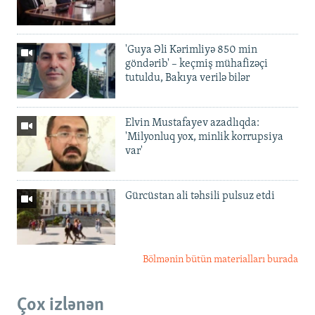
'Guya Əli Kərimliyə 850 min
göndərib' – keçmiş mühafizəçi
tutuldu, Bakıya verilə bilər
Elvin Mustafayev azadlıqda:
'Milyonluq yox, minlik korrupsiya
var'
Gürcüstan ali təhsili pulsuz etdi
Bölmənin bütün materialları burada
Çox izlənən