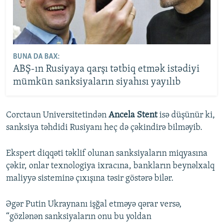
BUNA DA BAX:
ABŞ-ın Rusiyaya qarşı tətbiq etmək istədiyi
mümkün sanksiyaların siyahısı yayılıb
Corctaun Universitetindən
Ancela Stent
isə düşünür ki,
sanksiya təhdidi Rusiyanı heç də çəkindirə bilməyib.
Ekspert diqqəti təklif olunan sanksiyaların miqyasına
çəkir, onlar texnologiya ixracına, bankların beynəlxalq
maliyyə sisteminə çıxışına təsir göstərə bilər.
Əgər Putin Ukraynanı işğal etməyə qərar versə,
“gözlənən sanksiyaların onu bu yoldan