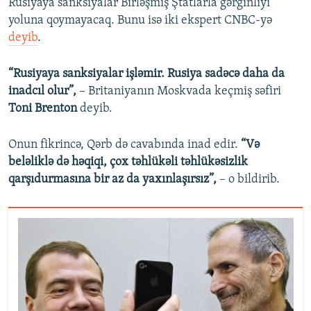
Rusiyaya sanksiyalar Birləşmiş Ştatlarla gərginliyi
yoluna qoymayacaq. Bunu isə iki ekspert CNBC-yə
deyib
.
“Rusiyaya sanksiyalar işləmir. Rusiya sadəcə daha da
inadcıl olur”,
– Britaniyanın Moskvada keçmiş səfiri
Toni Brenton
deyib.
Onun fikrincə, Qərb də cavabında inad edir.
“Və
beləliklə də həqiqi, çox təhlükəli təhlükəsizlik
qarşıdurmasına bir az da yaxınlaşırsız”,
– o bildirib.