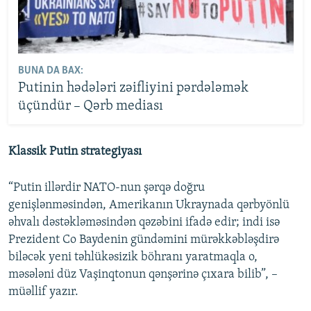
BUNA DA BAX:
Putinin hədələri zəifliyini pərdələmək
üçündür – Qərb mediası
Klassik Putin strategiyası
“Putin illərdir NATO-nun şərqə doğru
genişlənməsindən, Amerikanın Ukraynada qərbyönlü
əhvalı dəstəkləməsindən qəzəbini ifadə edir; indi isə
Prezident Co Baydenin gündəmini mürəkkəbləşdirə
biləcək yeni təhlükəsizik böhranı yaratmaqla o,
məsələni düz Vaşinqtonun qənşərinə çıxara bilib”, –
müəllif yazır.