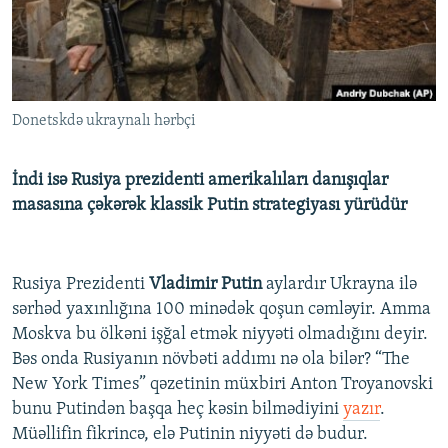
İNFOQRAFIKA
AZƏRBAYCAN ƏDƏBIYYATI KITABXANASI
MISSIYAMIZ
BIZI IZLƏ
KARIKATURA
İSLAM VƏ DEMOKRATIYA
PEŞƏ ETIKASI VƏ JURNALISTIKA STANDARTLARIMIZ
İZ - MƏDƏNIYYƏT PROQRAMI
MATERIALLARIMIZDAN ISTIFADƏ
Donetskdə ukraynalı hərbçi
AZADLIQRADIOSU MOBIL TELEFONUNUZDA
RFE/RL-in bütün saytları
BIZIMLƏ ƏLAQƏ
İndi isə Rusiya prezidenti amerikalıları danışıqlar
XƏBƏR BÜLLETENLƏRIMIZ
masasına çəkərək klassik Putin strategiyası yürüdür
Rusiya Prezidenti
Vladimir Putin
aylardır Ukrayna ilə
sərhəd yaxınlığına 100 minədək qoşun cəmləyir. Amma
Moskva bu ölkəni işğal etmək niyyəti olmadığını deyir.
Bəs onda Rusiyanın növbəti addımı nə ola bilər? “The
New York Times” qəzetinin müxbiri Anton Troyanovski
bunu Putindən başqa heç kəsin bilmədiyini
yazır
.
Müəllifin fikrincə, elə Putinin niyyəti də budur.