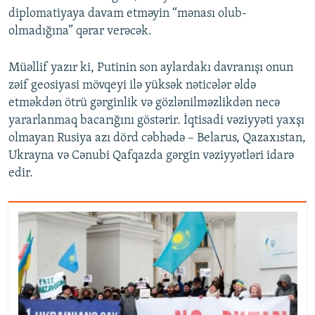
diplomatiyaya davam etməyin “mənası olub-
olmadığına” qərar verəcək.
Müəllif yazır ki, Putinin son aylardakı davranışı onun
zəif geosiyasi mövqeyi ilə yüksək nəticələr əldə
etməkdən ötrü gərginlik və gözlənilməzlikdən necə
yararlanmaq bacarığını göstərir. İqtisadi vəziyyəti yaxşı
olmayan Rusiya azı dörd cəbhədə – Belarus, Qazaxıstan,
Ukrayna və Cənubi Qafqazda gərgin vəziyyətləri idarə
edir.