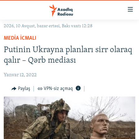
Keçid
linkləri
Əsas
2026, 10 Avqust, bazar ertəsi, Bakı vaxtı 12:28
məzmuna
GÜNDƏM
MEDIA ICMALI
qayıt
#İZAHLA
Əsas
Putinin Ukrayna planları sirr olaraq
KORRUPSIOMETR
naviqasiyaya
qalır – Qərb mediası
qayıt
#ƏSLINDƏ
Axtarışa
Yanvar 12, 2022
FƏRQƏ BAX
keç
QANUNI DOĞRU
Paylaş
VPN-siz açmaq
ARAŞDIRMA
MULTIMEDIA
RADIO ARXIV
VIDEO
HAQQIMIZDA
FOTOQALEREYA
OXU ZALI