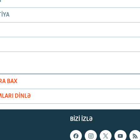
T
IYA
RA BAX
LARI DINLƏ
BIZI IZLƏ