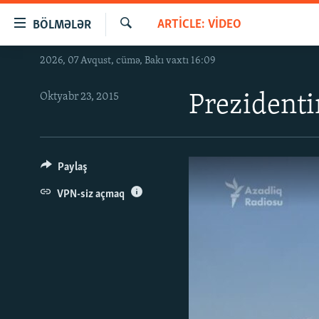
Keçid
ARTICLE: VIDEO
BÖLMƏLƏR
linkləri
Axtar
Əsas
2026, 07 Avqust, cümə, Bakı vaxtı 16:09
GÜNDƏM
məzmuna
#İZAHLA
qayıt
Oktyabr 23, 2015
Prezidenti
Əsas
KORRUPSIOMETR
naviqasiyaya
#ƏSLINDƏ
qayıt
Axtarışa
FƏRQƏ BAX
Paylaş
keç
QANUNI DOĞRU
VPN-siz açmaq
ARAŞDIRMA
MULTIMEDIA
RADIO ARXIV
VIDEO
HAQQIMIZDA
FOTOQALEREYA
OXU ZALI