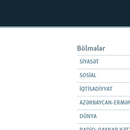
Bölmələr
SIYASƏT
SOSIAL
İQTISADIYYAT
AZƏRBAYCAN-ERMƏN
DÜNYA