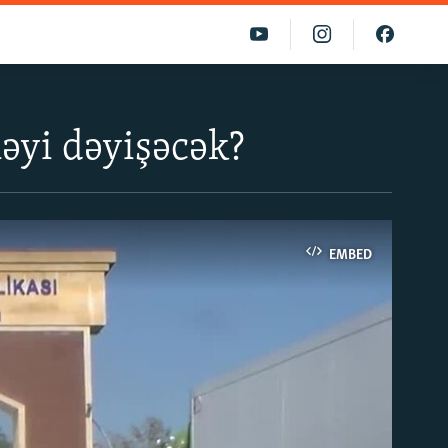
əyi dəyişəcək?
EMBED