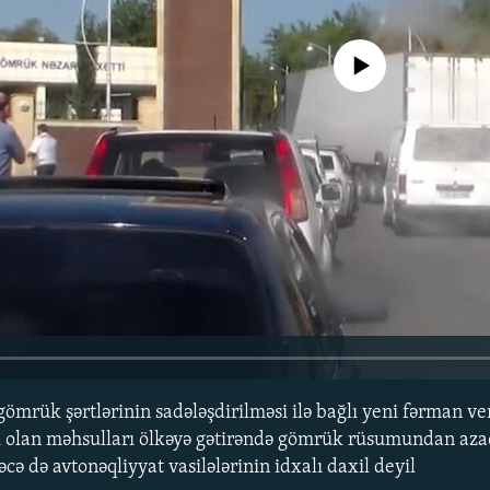
No media source currently avail
ömrük şərtlərinin sadələşdirilməsi ilə bağlı yeni fərman ve
ək olan məhsulları ölkəyə gətirəndə gömrük rüsumundan az
əcə də avtonəqliyyat vasilələrinin idxalı daxil deyil