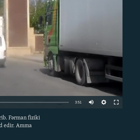
able
3:51
rib. Fərman fiziki
EMBED
ad edir. Amma