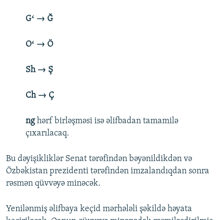
Gʻ → Ğ
Oʻ → Ö
Sh → Ş
Ch → Ç
ng
hərf birləşməsi isə əlifbadan tamamilə
çıxarılacaq.
Bu dəyişikliklər Senat tərəfindən bəyənildikdən və
Özbəkistan prezidenti tərəfindən imzalandıqdan sonra
rəsmən qüvvəyə minəcək.
Yenilənmiş əlifbaya keçid mərhələli şəkildə həyata