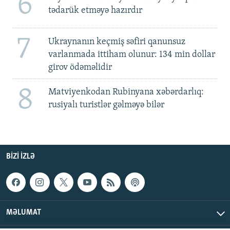
6
tədarük etməyə hazırdır
7
Ukraynanın keçmiş səfiri qanunsuz
varlanmada ittiham olunur: 134 min dollar
girov ödəməlidir
8
Matviyenkodan Rubinyana xəbərdarlıq:
rusiyalı turistlər gəlməyə bilər
BIZI IZLƏ
MƏLUMAT