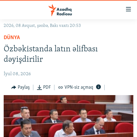
Keçid
linkləri
Əsas
2026, 08 Avqust, şənbə, Bakı vaxtı 20:53
məzmuna
GÜNDƏM
DÜNYA
qayıt
#İZAHLA
Əsas
Özbəkistanda latın əlifbası
KORRUPSIOMETR
naviqasiyaya
dəyişdirilir
qayıt
#ƏSLINDƏ
Axtarışa
İyul 08, 2026
FƏRQƏ BAX
keç
QANUNI DOĞRU
Paylaş
PDF
VPN-siz açmaq
ARAŞDIRMA
MULTIMEDIA
RADIO ARXIV
VIDEO
HAQQIMIZDA
FOTOQALEREYA
OXU ZALI