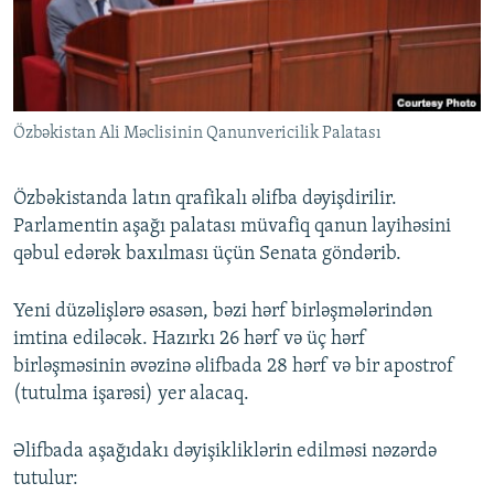
İNFOQRAFIKA
AZƏRBAYCAN ƏDƏBIYYATI KITABXANASI
MISSIYAMIZ
BIZI IZLƏ
KARIKATURA
İSLAM VƏ DEMOKRATIYA
PEŞƏ ETIKASI VƏ JURNALISTIKA STANDARTLARIMIZ
İZ - MƏDƏNIYYƏT PROQRAMI
MATERIALLARIMIZDAN ISTIFADƏ
Özbəkistan Ali Məclisinin Qanunvericilik Palatası
AZADLIQRADIOSU MOBIL TELEFONUNUZDA
RFE/RL-in bütün saytları
BIZIMLƏ ƏLAQƏ
Özbəkistanda latın qrafikalı əlifba dəyişdirilir.
XƏBƏR BÜLLETENLƏRIMIZ
Parlamentin aşağı palatası müvafiq qanun layihəsini
qəbul edərək baxılması üçün Senata göndərib.
Yeni düzəlişlərə əsasən, bəzi hərf birləşmələrindən
imtina ediləcək. Hazırkı 26 hərf və üç hərf
birləşməsinin əvəzinə əlifbada 28 hərf və bir apostrof
(tutulma işarəsi) yer alacaq.
Əlifbada aşağıdakı dəyişikliklərin edilməsi nəzərdə
tutulur: