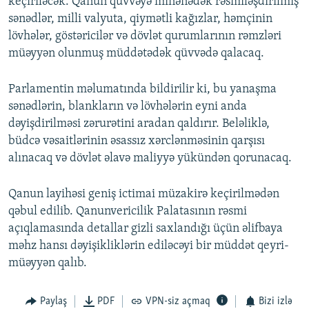
keçiriləcək. Qanun qüvvəyə minənədək rəsmiləşdirilmiş
sənədlər, milli valyuta, qiymətli kağızlar, həmçinin
lövhələr, göstəricilər və dövlət qurumlarının rəmzləri
müəyyən olunmuş müddətədək qüvvədə qalacaq.
Parlamentin məlumatında bildirilir ki, bu yanaşma
sənədlərin, blankların və lövhələrin eyni anda
dəyişdirilməsi zərurətini aradan qaldırır. Beləliklə,
büdcə vəsaitlərinin əsassız xərclənməsinin qarşısı
alınacaq və dövlət əlavə maliyyə yükündən qorunacaq.
Qanun layihəsi geniş ictimai müzakirə keçirilmədən
qəbul edilib. Qanunvericilik Palatasının rəsmi
açıqlamasında detallar gizli saxlandığı üçün əlifbaya
məhz hansı dəyişikliklərin ediləcəyi bir müddət qeyri-
müəyyən qalıb.
Paylaş
PDF
VPN-siz açmaq
Bizi izlə