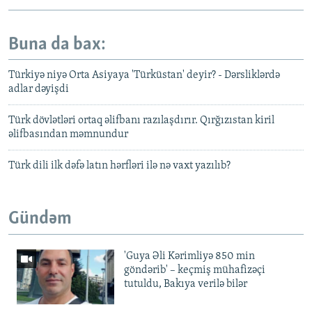
Buna da bax:
Türkiyə niyə Orta Asiyaya 'Türküstan' deyir? - Dərsliklərdə
adlar dəyişdi
Türk dövlətləri ortaq əlifbanı razılaşdırır. Qırğızıstan kiril
əlifbasından məmnundur
Türk dili ilk dəfə latın hərfləri ilə nə vaxt yazılıb?
Gündəm
'Guya Əli Kərimliyə 850 min
göndərib' – keçmiş mühafizəçi
tutuldu, Bakıya verilə bilər