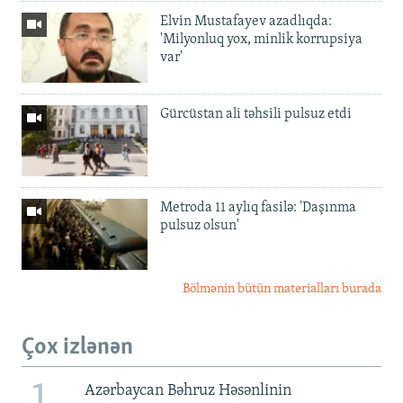
Elvin Mustafayev azadlıqda:
'Milyonluq yox, minlik korrupsiya
var'
Gürcüstan ali təhsili pulsuz etdi
Metroda 11 aylıq fasilə: 'Daşınma
pulsuz olsun'
Bölmənin bütün materialları burada
Çox izlənən
Azərbaycan Bəhruz Həsənlinin