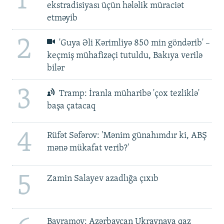
1
ekstradisiyası üçün hələlik müraciət
etməyib
2
'Guya Əli Kərimliyə 850 min göndərib' –
keçmiş mühafizəçi tutuldu, Bakıya verilə
bilər
3
Tramp: İranla müharibə 'çox tezliklə'
başa çatacaq
4
Rüfət Səfərov: 'Mənim günahımdır ki, ABŞ
mənə mükafat verib?'
5
Zamin Salayev azadlığa çıxıb
Bayramov: Azərbaycan Ukraynaya qaz