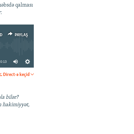
 həbsdə qalması
:
D
PAYLAŞ
0:13
Direct-ə keçid
PAYLAŞ
a bilər?
m hakimiyyət,