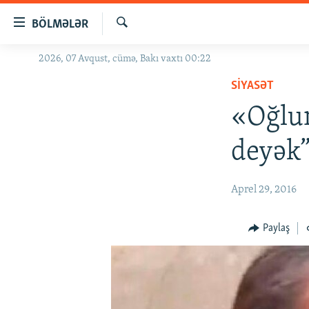
Keçid
BÖLMƏLƏR
linkləri
Axtar
Əsas
2026, 07 Avqust, cümə, Bakı vaxtı 00:22
GÜNDƏM
məzmuna
SIYASƏT
#İZAHLA
qayıt
Əsas
«Oğlum
KORRUPSIOMETR
naviqasiyaya
#ƏSLINDƏ
qayıt
deyək”
Axtarışa
FƏRQƏ BAX
keç
QANUNI DOĞRU
Aprel 29, 2016
ARAŞDIRMA
Paylaş
MULTIMEDIA
RADIO ARXIV
VIDEO
HAQQIMIZDA
FOTOQALEREYA
OXU ZALI