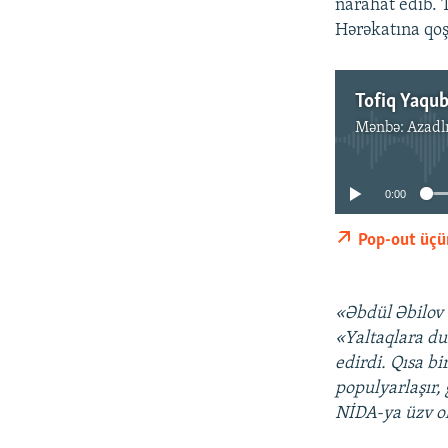
narahat edib. 
Hərəkatına qoş
Tofiq Yaqub
Mənbə:
Azadl
0:00
Pop-out üçü
«Əbdül Əbilov ə
«Yaltaqlara du
edirdi. Qısa b
populyarlaşır, 
NİDA-ya üzv ol