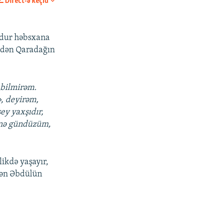
Direct-ə keçid
PAYLAŞ
xdur həbsxana
indən Qaradağın
 bilmirəm.
, deyirəm,
ey yaxşıdır,
, nə gündüzüm,
likdə yaşayır,
əkən Əbdülün