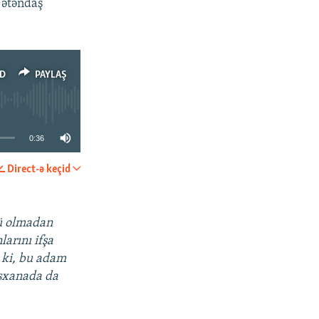
Vətəndaş
D
PAYLAŞ
0:36
Direct-ə keçid
PAYLAŞ
vü olmadan
arını ifşa
ı ki, bu adam
əbsxanada da