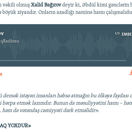
n vəkili olmuş
Xalid Bağırov
deyir ki, Əbdül kimi gənclərin
ə böyük ziyandır. Onların azadlığı naminə hamı çalışmalıdır
ov
EMBE
ıqRadiosu
No media source currently available
n
EMBED
demək istəyən insanları həbsə atmağın bu ölkəyə faydası ol
i bərpa etmək lazımdır. Bunun da məsuliyyətini hamı – hə
 həm də vətəndaş cəmiyyəti dərk etməlidir».
TAQ YOXDUR»