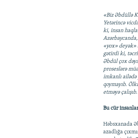
«Biz Əbdüllə K
Yetərincə vicd
ki, insan haqla
Azərbaycanda, 
«yox» deyək» ad
gətirdi ki, tə
Əbdül çox dəya
proseslərə mü
imkanlı ailədə
qoymayıb. Ölkə
etməyə çalışıb
Bu cür insanla
Həbsxanada Əbd
azadlığa çıxm