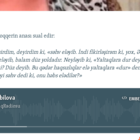
oqqerin anası sual edir:
irdim, deyirdim ki, «səhv eləyib. İndi fikirləşirəm ki, yox, 
eləyib, balam düz yoldadır. Neyləyib ki, «Yaltaqlara dur de
? Düz deyib. Bu qədər haqsızlıqlar elə yaltaqlara «dur» 
yi səhv dedi ki, onu həbs elədilər?»
bilova
EMBE
ıqRadiosu
No media source currently available