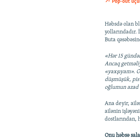
Pop-out üçü
Həbsdə olan b
yollarındadır.
Buta qəsəbəsin
«Hər 15 gündən
Ancaq getməliy
«yaxşıyam». O 
düşmüşük, pis 
oğlumun azad 
Ana deyir, ailə
ailənin işləyən
dostlarından, 
Onu həbsə sal