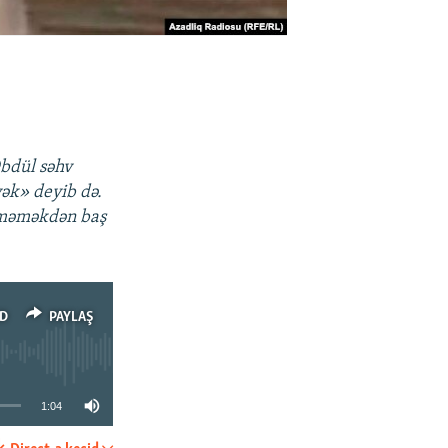
Əbdül səhv
yək» deyib də.
deməməkdən baş
D
PAYLAŞ
1:04