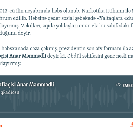
013-cü ilin noyabrında həbs olunub. Narkotika ittihamı ilə 5
rum edilib. Həbsinə qədər sosial şəbəkədə «Yaltaqlara «d
rlayırmış. Vəkilləri, əqidə yoldaşları onun elə bu səhifədəki 
duğunu deyir.
ı həbsxanada cəza çəkmiş, prezidentin son əfv fərmanı ilə a
əçisi Anar Məmmədli
deyir ki, Əbdül səhifəsini gənc nəsli 
rlayırmış:
fiəçisi Anar Məmmədli
EMBE
ıqRadiosu
No media source currently available
n
EMBED