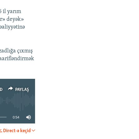
 il yarım
ur» deyək»
fəaliyyətinə
zadlığa çıxmış
maarifləndirmək
D
PAYLAŞ
0:54
Direct-ə keçid
PAYLAŞ