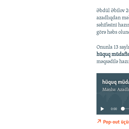
Əbdül Əbilov 2
azadlıqdan məh
səhifəsini hazı
görə həbs olun
Onunla 13 sayl
hüquq müdafi
məqsədilə hazı
hüquq müda
Mənbə:
Azadl
0:00
Pop-out üçü