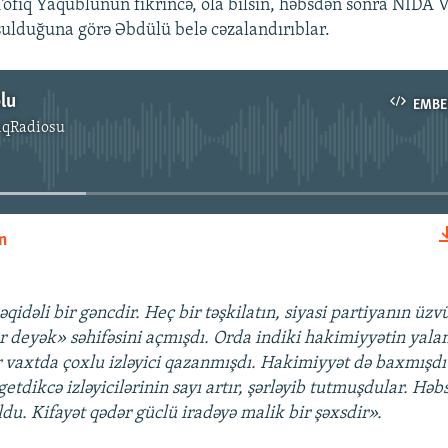
Tofiq Yaqublunun fikrincə, ola bilsin, həbsdən sonra NİDA 
ulduğuna görə Əbdülü belə cəzalandırıblar.
lu
EMBE
ıqRadiosu
No media source currently available
n
EMBED
qidəli bir gəncdir. Heç bir təşkilatın, siyasi partiyanın üz
r deyək» səhifəsini açmışdı. Orda indiki hakimiyyətin yalanl
ir vaxtda çoxlu izləyici qazanmışdı. Hakimiyyət də baxmışd
getdikcə izləyicilərinin sayı artır, şərləyib tutmuşdular. H
du. Kifayət qədər güclü iradəyə malik bir şəxsdir».