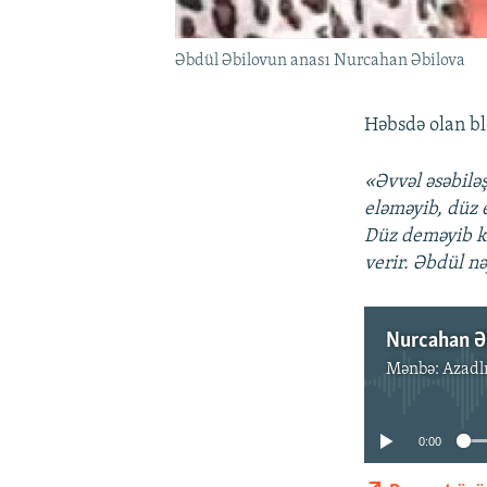
Əbdül Əbilovun anası Nurcahan Əbilova
Həbsdə olan bl
«Əvvəl əsəbiləş
eləməyib, düz 
Düz deməyib ki
verir. Əbdül nə
Nurcahan Ə
Mənbə:
Azadl
0:00