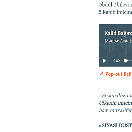
Əbdül Əbilovu
ölkənin imicin
Xalid Bağır
Mənbə:
Azadl
0:00
Pop-out üçü
«Sözün düzünü 
Ölkənin imicin
həm müxalifət,
«SİYASİ DUS