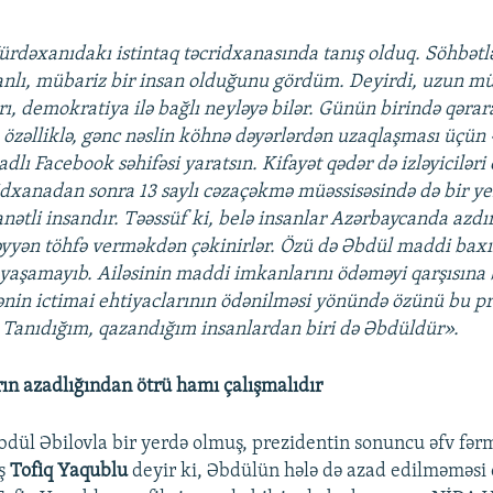
ürdəxanıdakı istintaq təcridxanasında tanış olduq. Söhbətlə
anlı, mübariz bir insan olduğunu gördüm. Deyirdi, uzun 
rı, demokratiya ilə bağlı neyləyə bilər. Günün birində qərara
özəlliklə, gənc nəslin köhnə dəyərlərdən uzaqlaşması üçün 
lı Facebook səhifəsi yaratsın. Kifayət qədər də izləyiciləri o
cridxanadan sonra 13 saylı cəzaçəkmə müəssisəsində də bir y
nətli insandır. Təəssüf ki, belə insanlar Azərbaycanda azdır
əyyən töhfə verməkdən çəkinirlər. Özü də Əbdül maddi bax
 yaşamayıb. Ailəsinin maddi imkanlarını ödəməyi qarşısına b
nin ictimai ehtiyaclarının ödənilməsi yönündə özünü bu pr
. Tanıdığım, qazandığım insanlardan biri də Əbdüldür».
rın azadlığından ötrü hamı çalışmalıdır
ül Əbilovla bir yerdə olmuş, prezidentin sonuncu əfv fərm
ış
Tofiq Yaqublu
deyir ki, Əbdülün hələ də azad edilməməsi