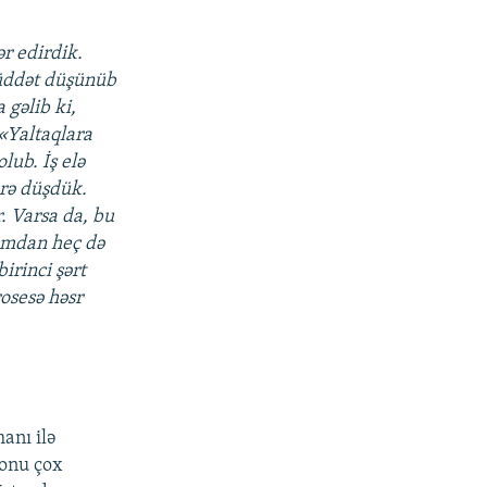
r edirdik.
müddət düşünüb
 gəlib ki,
«Yaltaqlara
lub. İş elə
erə düşdük.
. Varsa da, bu
ımdan heç də
irinci şərt
osesə həsr
anı ilə
 onu çox