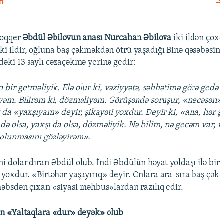
n
EMBED
loqqer
Əbdül Əbilovun anası Nurcahan Əbilova
iki ildən ço
 İki ildir, oğluna baş çəkməkdən ötrü yaşadığı Binə qəsəbəs
dəki 13 saylı cəzaçəkmə yerinə gedir:
 bir getməliyik. Elə olur ki, vəziyyətə, səhhətimə görə gedə
əm. Bilirəm ki, dözməliyəm. Görüşəndə soruşur, «necəsən»
da «yaxşıyam» deyir, şikayəti yoxdur. Deyir ki, «ana, hər ş
də olsa, yaxşı da olsa, dözməliyik. Nə bilim, nə gecəm var
olunmasını gözləyirəm».
ni dolandıran Əbdül olub. İndi Əbdülün həyat yoldaşı ilə bir
i yoxdur. «Birtəhər yaşayırıq» deyir. Onlara ara-sıra baş ç
həbsdən çıxan «siyasi məhbus»lardan razılıq edir.
an «Yaltaqlara «dur» deyək» olub