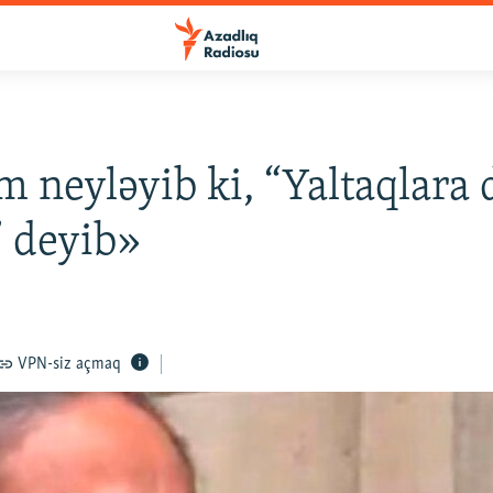
 neyləyib ki, “Yaltaqlara 
 deyib»
VPN-siz açmaq