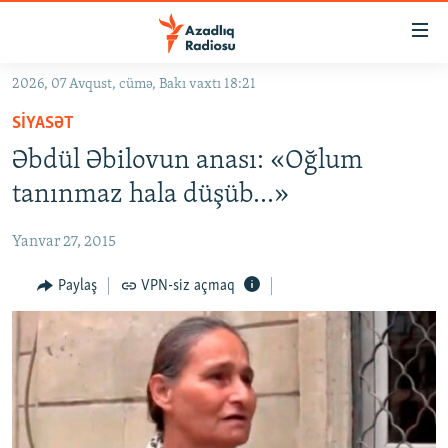
Keçid
linkləri
Əsas
2026, 07 Avqust, cümə, Bakı vaxtı 18:21
məzmuna
GÜNDƏM
SIYASƏT
qayıt
#İZAHLA
Əsas
Əbdül Əbilovun anası: «Oğlum
KORRUPSIOMETR
naviqasiyaya
tanınmaz hala düşüb...»
qayıt
#ƏSLINDƏ
Axtarışa
Yanvar 27, 2015
FƏRQƏ BAX
keç
QANUNI DOĞRU
Paylaş
VPN-siz açmaq
ARAŞDIRMA
MULTIMEDIA
RADIO ARXIV
VIDEO
HAQQIMIZDA
FOTOQALEREYA
OXU ZALI