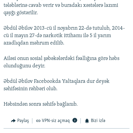
tələblərinə cavab verir və buradakı xəstələrə lazımi
qayğı göstərilir.
Əbdül Əbilov 2013-cü il noyabrın 22-də tutulub, 2014-
cü il mayın 27-də narkotik ittihamı ilə 5 il yarım
azadlıqdan məhrum edilib.
Ailəsi onun sosial şəbəkələrdəki fəallığına görə həbs
olunduğunu deyir.
Əbdül Əbilov Facebookda Yaltaqlara dur deyək
səhifəsinin rəhbəri olub.
Həbsindən sonra səhifə bağlanıb.
Paylaş
VPN-siz açmaq
Bizi izlə