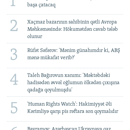
1
başa çatacaq
2
Xaçmaz bazarının sahibinin qətli Avropa
Məhkəməsində: Hökumətdən cavab tələb
olunur
3
Rüfət Səfərov: 'Mənim günahımdır ki, ABŞ
mənə mükafat verib?'
4
Taleh Bağırovun xanımı: 'Məktəbdəki
hadisədən əvvəl oğlumun ölkədən çıxışına
qadağa qoyulmuşdu'
5
'Human Rights Watch': Hakimiyyət Əli
Kərimliyə qarşı pis rəftara son qoymalıdır
Bayramov: Azərbaycan Ukraynaya qaz