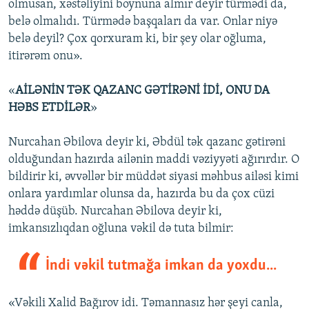
olmusan, xəstəliyini boynuna almır deyir türmədi da,
belə olmalıdı. Türmədə başqaları da var. Onlar niyə
belə deyil? Çox qorxuram ki, bir şey olar oğluma,
itirərəm onu».
«
AİLƏNİN TƏK QAZANC GƏTİRƏNİ İDİ, ONU DA
HƏBS ETDİLƏR
»
Nurcahan Əbilova deyir ki, Əbdül tək qazanc gətirəni
olduğundan hazırda ailənin maddi vəziyyəti ağırırdır. O
bildirir ki, əvvəllər bir müddət siyasi məhbus ailəsi kimi
onlara yardımlar olunsa da, hazırda bu da çox cüzi
həddə düşüb. Nurcahan Əbilova deyir ki,
imkansızlıqdan oğluna vəkil də tuta bilmir:
İndi vəkil tutmağa imkan da yoxdu...
«Vəkili Xalid Bağırov idi. Təmannasız hər şeyi canla,