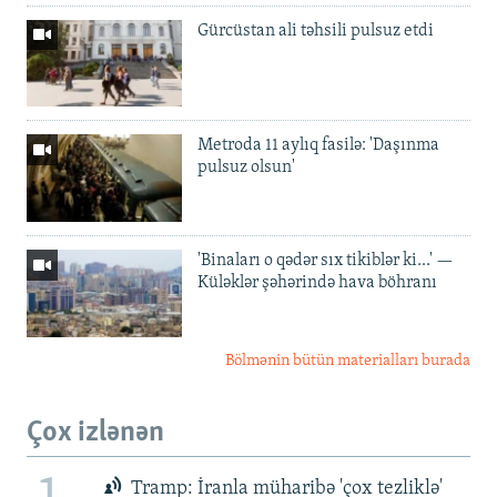
Gürcüstan ali təhsili pulsuz etdi
Metroda 11 aylıq fasilə: 'Daşınma
pulsuz olsun'
'Binaları o qədər sıx tikiblər ki...' —
Küləklər şəhərində hava böhranı
Bölmənin bütün materialları burada
Çox izlənən
Tramp: İranla müharibə 'çox tezliklə'