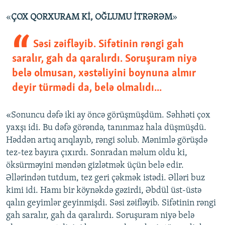
«
ÇOX QORXURAM Kİ, OĞLUMU İTRƏRƏM
»
Səsi zəifləyib. Sifətinin rəngi gah
saralır, gah da qaralırdı. Soruşuram niyə
belə olmusan, xəstəliyini boynuna almır
deyir türmədi da, belə olmalıdı...
«Sonuncu dəfə iki ay öncə görüşmüşdüm. Səhhəti çox
yaxşı idi. Bu dəfə görəndə, tanınmaz hala düşmüşdü.
Həddən artıq arıqlayıb, rəngi solub. Mənimlə görüşdə
tez-tez bayıra çıxırdı. Sonradan məlum oldu ki,
öksürməyini məndən gizlətmək üçün belə edir.
Əllərindən tutdum, tez geri çəkmək istədi. Əlləri buz
kimi idi. Hamı bir köynəkdə gəzirdi, Əbdül üst-üstə
qalın geyimlər geyinmişdi. Səsi zəifləyib. Sifətinin rəngi
gah saralır, gah da qaralırdı. Soruşuram niyə belə