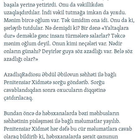
başala yerinə yetirirdi. Onu da vəkillikdən
uzaqlaşdırdılar. İndi vəkil tutmağa imkan da yoxdu.
Mənim bircə oğlum var. Tək ümidim ona idi. Onu da ki,
şərləyib tutdular. Nə demişdi ki? Bir dənə «Yaltaqlara
dur» deməklə gənc insanı türmələrə salarlar? Təkcə
mənim oğlum deyil. Onun kimi neçələri var. Nədir
onların günahı? Deyirlər guya söz azadlığı var. Belə söz
azadlığı olar?»
AzadlıqRadiosu Əbdül Əbilovun səhhəti ilə bağlı
Penitensiar Xidmətə sorğu göndərib. Sorğu
cavablandıqdan sonra oxucuların diqqətinə
çatdırılacaq.
Bundan öncə də həbsxanalarda bəzi məhbusların
səhhətinin pisləşməsi ilə bağlı məlumatlar yayılıb.
Penitensiar Xidmət hər dəfə bu cür məlumatlara cavab
olaraq bildirib ki, həbsxanalarda şərait qanunun