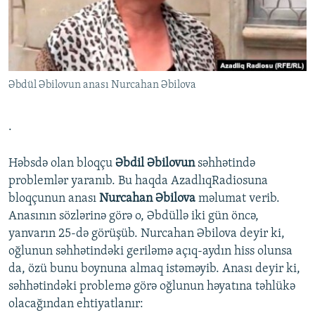
İNFOQRAFIKA
AZƏRBAYCAN ƏDƏBIYYATI KITABXANASI
MISSIYAMIZ
BIZI IZLƏ
KARIKATURA
İSLAM VƏ DEMOKRATIYA
PEŞƏ ETIKASI VƏ JURNALISTIKA STANDARTLARIMIZ
İZ - MƏDƏNIYYƏT PROQRAMI
MATERIALLARIMIZDAN ISTIFADƏ
Əbdül Əbilovun anası Nurcahan Əbilova
AZADLIQRADIOSU MOBIL TELEFONUNUZDA
RFE/RL-in bütün saytları
BIZIMLƏ ƏLAQƏ
.
XƏBƏR BÜLLETENLƏRIMIZ
Həbsdə olan bloqçu
Əbdil Əbilovun
səhhətində
problemlər yaranıb. Bu haqda AzadlıqRadiosuna
bloqçunun anası
Nurcahan Əbilova
məlumat verib.
Anasının sözlərinə görə o, Əbdüllə iki gün öncə,
yanvarın 25-də görüşüb. Nurcahan Əbilova deyir ki,
oğlunun səhhətindəki geriləmə açıq-aydın hiss olunsa
da, özü bunu boynuna almaq istəməyib. Anası deyir ki,
səhhətindəki problemə görə oğlunun həyatına təhlükə
olacağından ehtiyatlanır: