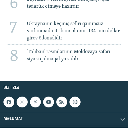
6
tədarük etməyə hazırdır
7
Ukraynanın keçmiş səfiri qanunsuz
varlanmada ittiham olunur: 134 min dollar
girov ödəməlidir
8
'Taliban' rəsmilərinin Moldovaya səfəri
siyasi qalmaqal yaradıb
BIZI IZLƏ
MƏLUMAT