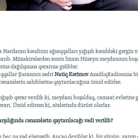
 Nardaran kəndinin ağsaqqalları yığışıb kənddəki gərgin və
parıb. Müzakirələrdən sonra İmam Hüseyn meydanının boşa
inə dağılışması qərarına gəliblər.
qallar Şurasının sədri
Natiq Kərimov
AzadlıqRadiosuna bil
ənazələrin sahiblərinə qaytarılacağına ümid edirlər.
ığışıb qərar verdik ki, meydanı boşaldaq, camaat evlərinə g
ərarı. Ümid edirəm ki, sözlərində dürüst olarlar.
rşılığında cənazələrin qaytarılacağı vədi verilib?
 heç nə vəd eləməyib. Ancaq deyiblər ki, bir günün, yarım