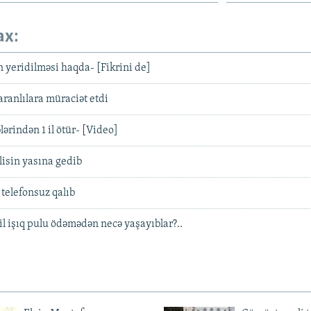
ax:
yeridilməsi haqda- [Fikrini de]
ranlılara müraciət etdi
ərindən 1 il ötür- [Video]
isin yasına gedib
telefonsuz qalıb
il işıq pulu ödəmədən necə yaşayıblar?..