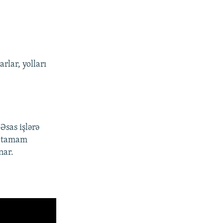
rlar, yolları
Əsas işlərə
h tamam
nar.