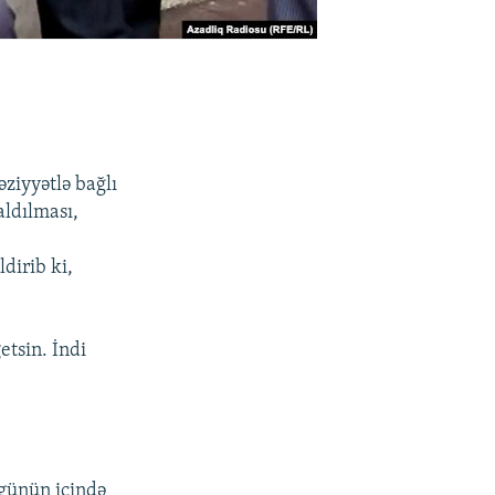
ziyyətlə bağlı
ldılması,
dirib ki,
etsin. İndi
 günün içində