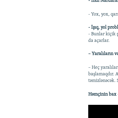
- İndi Nardara
- Yox, yox, qa
- İşıq, yol pro
- Bunlar kiçik 
da açarlar.
– Yaralıların v
– Heç yaralılar
başlamaqdır. 
təmizlənəcək. 
Həmçinin bax -