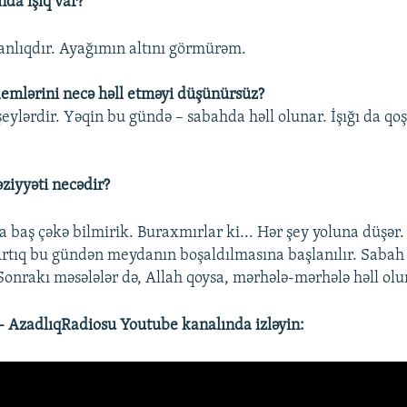
nda işıq var?
ranlıqdır. Ayağımın altını görmürəm.
blemlərini necə həll etməyi düşünürsüz?
şeylərdir. Yəqin bu gündə – sabahda həll olunar. İşığı da qoşa
əziyyəti necədir?
a baş çəkə bilmirik. Buraxmırlar ki... Hər şey yoluna düşər. 
Artıq bu gündən meydanın boşaldılmasına başlanılır. Saba
Sonrakı məsələlər də, Allah qoysa, mərhələ-mərhələ həll olu
 AzadlıqRadiosu Youtube kanalında izləyin: