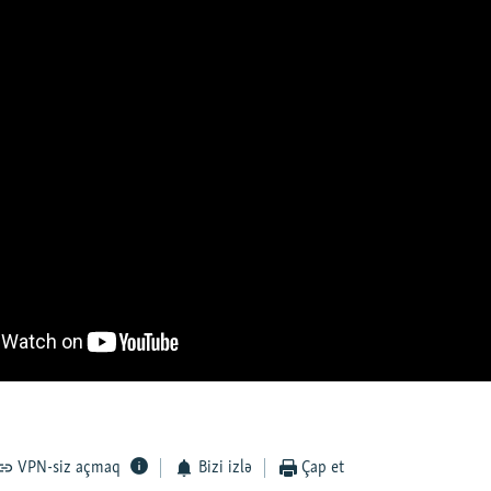
VPN-siz açmaq
Bizi izlə
Çap et