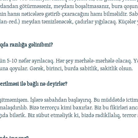
ydandan götürməsəniz, meydanı boşaltmasanız, bura qoşun 
in hansı nəticələrə gətirib çxaracağını hamı bilməlidir. Sa
an-red.) meydan təmizlənəcək, çadırlar yığılacaq. Küçələr
qda razılığa gəlinibmi?
çün 5-10 nəfər ayrılacaq. Hər şey mərhələ-mərhələ olacaq. Y
na qoyular. Gərək, birinci, burda sabitlik, sakitlik olsun.
erilməsi ilə bağlı nə deyirlər?
eşitməmişəm. İşlərə sabahdan başlayırıq. Bu müddətdə ictim
alaşdırılıb. Bizə terrorçu kimi baxırlar. Biz bu fikirləri an
da bilərik. Biz sübut etməliyik ki, bizdə radikllalıq, terror 