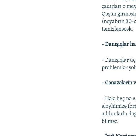
çadırları o me
Qoşun girməsin
(noyabrın 30-d
təmizlənəcək.
- Danışıqlar ha
- Danışıqlar ü
problemlər yolu
- Cənazələrin v
- Hələ heç nə 
əleyhimizə form
addımlarla dağı
bilməz.