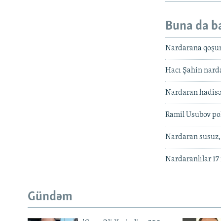
Buna da b
Nardarana qoşun 
Hacı Şahin narda
Nardaran hadisəl
Ramil Usubov pol
Nardaran susuz, 
Nardaranlılar 17 
Gündəm