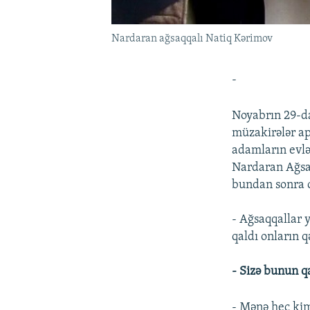
Nardaran ağsaqqalı Natiq Kərimov
-
Noyabrın 29-da
müzakirələr a
adamların evlər
Nardaran Ağsaq
bundan sonra c
- Ağsaqqallar y
qaldı onların q
- Sizə bunun qa
- Mənə heç kim