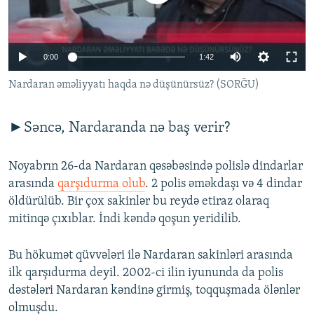
İNFOQRAFIKA
AZƏRBAYCAN ƏDƏBIYYATI KITABXANASI
MISSIYAMIZ
BIZI IZLƏ
KARIKATURA
İSLAM VƏ DEMOKRATIYA
PEŞƏ ETIKASI VƏ JURNALISTIKA STANDARTLARIMIZ
0:00
1:42
İZ - MƏDƏNIYYƏT PROQRAMI
MATERIALLARIMIZDAN ISTIFADƏ
Nardaran əməliyyatı haqda nə düşünürsüz? (SORĞU)
AZADLIQRADIOSU MOBIL TELEFONUNUZDA
RFE/RL-in bütün saytları
BIZIMLƏ ƏLAQƏ
►Səncə, Nardaranda nə baş verir?
XƏBƏR BÜLLETENLƏRIMIZ
Noyabrın 26-da Nardaran qəsəbəsində polislə dindarlar
arasında
qarşıdurma olub
. 2 polis əməkdaşı və 4 dindar
öldürülüb. Bir çox sakinlər bu reydə etiraz olaraq
mitinqə çıxıblar. İndi kəndə qoşun yeridilib.
Bu hökumət qüvvələri ilə Nardaran sakinləri arasında
ilk qarşıdurma deyil. 2002-ci ilin iyununda da polis
dəstələri Nardaran kəndinə girmiş, toqquşmada ölənlər
olmuşdu.