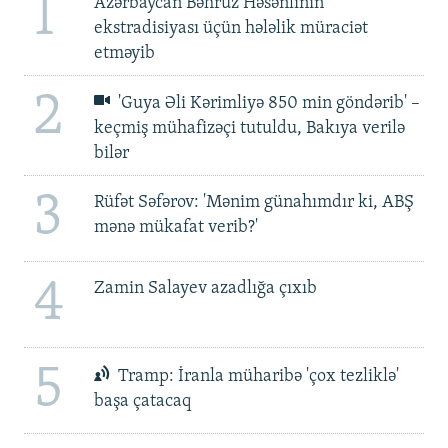
1
Azərbaycan Bəhruz Həsənlinin
ekstradisiyası üçün hələlik müraciət
etməyib
2
'Guya Əli Kərimliyə 850 min göndərib' –
keçmiş mühafizəçi tutuldu, Bakıya verilə
bilər
3
Rüfət Səfərov: 'Mənim günahımdır ki, ABŞ
mənə mükafat verib?'
4
Zamin Salayev azadlığa çıxıb
5
Tramp: İranla müharibə 'çox tezliklə'
başa çatacaq