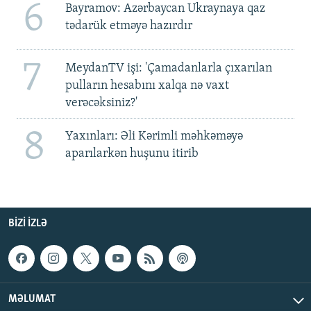
6
Bayramov: Azərbaycan Ukraynaya qaz
tədarük etməyə hazırdır
7
MeydanTV işi: 'Çamadanlarla çıxarılan
pulların hesabını xalqa nə vaxt
verəcəksiniz?'
8
Yaxınları: Əli Kərimli məhkəməyə
aparılarkən huşunu itirib
BIZI IZLƏ
MƏLUMAT