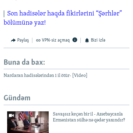
Son hadisələr haqda fikirlərini “Şərhlər”
bölümünə yaz!
Paylaş
VPN-siz açmaq
Bizi izlə
Buna da bax:
Nardaran hadisələrindən 1 il ötür- [Video]
Gündəm
Savaşsız keçən bir il - Azərbaycanla
Ermənistan sülhə nə qədər yaxındır?