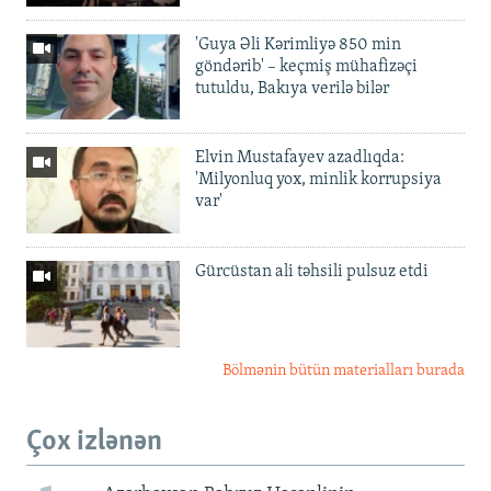
'Guya Əli Kərimliyə 850 min
göndərib' – keçmiş mühafizəçi
tutuldu, Bakıya verilə bilər
Elvin Mustafayev azadlıqda:
'Milyonluq yox, minlik korrupsiya
var'
Gürcüstan ali təhsili pulsuz etdi
Bölmənin bütün materialları burada
Çox izlənən