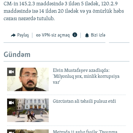
CM-in 145.2.3 maddəsində 3 ildən 5 ilədək, 120.2.9
maddəsində isə 14 ildən 20 ilədək və ya ömürlük həbs
cəzası nəzərdə tutulub.
Paylaş
VPN-siz açmaq
Bizi izlə
Gündəm
Elvin Mustafayev azadlıqda:
'Milyonluq yox, minlik korrupsiya
var'
Gürcüstan ali təhsili pulsuz etdi
Metroda 11 aylıq fasilə: 'Daşınma