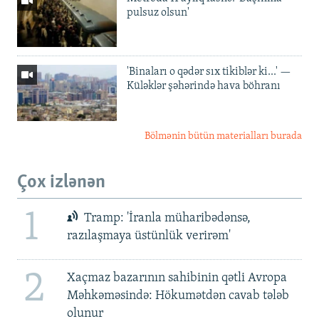
pulsuz olsun'
'Binaları o qədər sıx tikiblər ki...' —
Küləklər şəhərində hava böhranı
Bölmənin bütün materialları burada
Çox izlənən
1
Tramp: 'İranla müharibədənsə,
razılaşmaya üstünlük verirəm'
2
Xaçmaz bazarının sahibinin qətli Avropa
Məhkəməsində: Hökumətdən cavab tələb
olunur