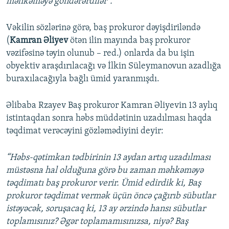
məhkəməyə göndərərdilər”.
Vəkilin sözlərinə görə, baş prokuror dəyişdiriləndə
(
Kamran Əliyev
ötən ilin mayında baş prokuror
vəzifəsinə təyin olunub – red.) onlarda da bu işin
obyektiv araşdırılacağı və İlkin Süleymanovun azadlığa
buraxılacağıyla bağlı ümid yaranmışdı.
Əlibaba Rzayev Baş prokuror Kamran Əliyevin 13 aylıq
istintaqdan sonra həbs müddətinin uzadılması haqda
təqdimat verəcəyini gözləmədiyini deyir:
“Həbs-qətimkan tədbirinin 13 aydan artıq uzadılması
müstəsna hal olduğuna görə bu zaman məhkəməyə
təqdimatı baş prokuror verir. Ümid edirdik ki, Baş
prokuror təqdimat vermək üçün öncə çağırıb sübutlar
istəyəcək, soruşacaq ki, 13 ay ərzində hansı sübutlar
toplamısınız? Əgər toplamamısınızsa, niyə? Baş