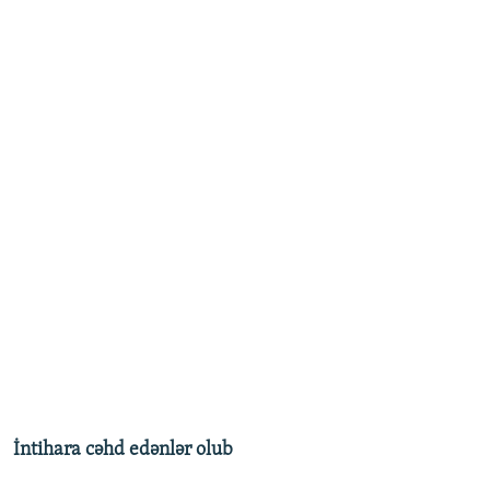
İntihara cəhd edənlər olub