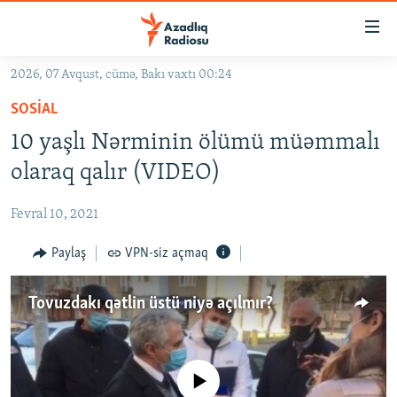
Keçid
linkləri
Əsas
2026, 07 Avqust, cümə, Bakı vaxtı 00:24
məzmuna
GÜNDƏM
SOSIAL
qayıt
#İZAHLA
Əsas
10 yaşlı Nərminin ölümü müəmmalı
KORRUPSIOMETR
naviqasiyaya
olaraq qalır (VIDEO)
qayıt
#ƏSLINDƏ
Axtarışa
Fevral 10, 2021
FƏRQƏ BAX
keç
QANUNI DOĞRU
Paylaş
VPN-siz açmaq
ARAŞDIRMA
Tovuzdakı qətlin üstü niyə açılmır?
MULTIMEDIA
RADIO ARXIV
VIDEO
HAQQIMIZDA
No media source currently available
FOTOQALEREYA
OXU ZALI