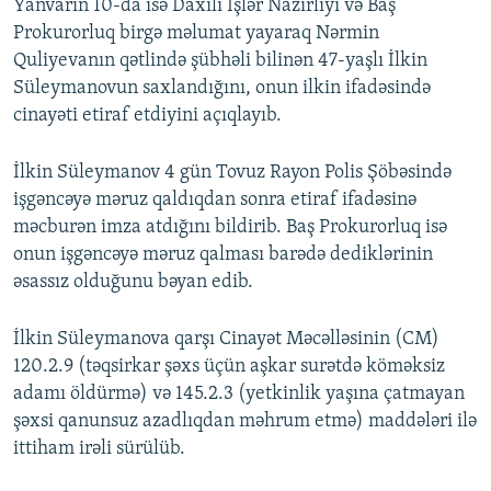
Yanvarın 10-da isə Daxili İşlər Nazirliyi və Baş
Prokurorluq birgə məlumat yayaraq Nərmin
Quliyevanın qətlində şübhəli bilinən 47-yaşlı İlkin
Süleymanovun saxlandığını, onun ilkin ifadəsində
cinayəti etiraf etdiyini açıqlayıb.
İlkin Süleymanov 4 gün Tovuz Rayon Polis Şöbəsində
işgəncəyə məruz qaldıqdan sonra etiraf ifadəsinə
məcburən imza atdığını bildirib. Baş Prokurorluq isə
onun işgəncəyə məruz qalması barədə dediklərinin
əsassız olduğunu bəyan edib.
İlkin Süleymanova qarşı Cinayət Məcəlləsinin (CM)
120.2.9 (təqsirkar şəxs üçün aşkar surətdə köməksiz
adamı öldürmə) və 145.2.3 (yetkinlik yaşına çatmayan
şəxsi qanunsuz azadlıqdan məhrum etmə) maddələri ilə
ittiham irəli sürülüb.