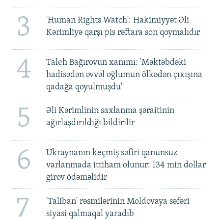
3
'Human Rights Watch': Hakimiyyət Əli
Kərimliyə qarşı pis rəftara son qoymalıdır
4
Taleh Bağırovun xanımı: 'Məktəbdəki
hadisədən əvvəl oğlumun ölkədən çıxışına
qadağa qoyulmuşdu'
5
Əli Kərimlinin saxlanma şəraitinin
ağırlaşdırıldığı bildirilir
6
Ukraynanın keçmiş səfiri qanunsuz
varlanmada ittiham olunur: 134 min dollar
girov ödəməlidir
7
'Taliban' rəsmilərinin Moldovaya səfəri
siyasi qalmaqal yaradıb