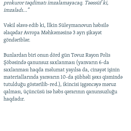
prokuror təqdimatı imzalamayacaq. Təəssüf ki,
imzaladı...”
Vəkil əlavə edib ki, İlkin Süleymanovun həbsilə
əlaqədar Avropa Məhkəməsinə 3 ayrı şikayət
göndəriblər.
Bunlardan biri onun dörd gün Tovuz Rayon Polis
Şöbəsində qanunsuz saxlanması (yanvarın 6-da
saxlanması haqda məlumat yayılsa da, cinayət işinin
materiallarında yanvarın 10-da şübhəli şəxs qismində
tutulduğu göstərilib-red.), ikincisi işgəncəyə məruz
qalması, üçüncüsü isə həbs qərarının qanunsuzluğu
haqdadır.