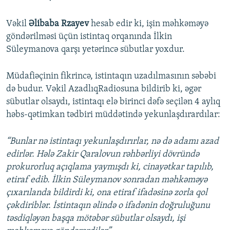
Vəkil
Əlibaba Rzayev
hesab edir ki, işin məhkəməyə
göndərilməsi üçün istintaq orqanında İlkin
Süleymanova qarşı yetərincə sübutlar yoxdur.
Müdafiəçinin fikrincə, istintaqın uzadılmasının səbəbi
də budur. Vəkil AzadlıqRadiosuna bildirib ki, əgər
sübutlar olsaydı, istintaqı elə birinci dəfə seçilən 4 aylıq
həbs-qətimkan tədbiri müddətində yekunlaşdırardılar:
“Bunlar nə istintaqı yekunlaşdırırlar, nə də adamı azad
edirlər. Hələ Zakir Qaralovun rəhbərliyi dövründə
prokurorluq açıqlama yaymışdı ki, cinayətkar tapılıb,
etiraf edib. İlkin Süleymanov sonradan məhkəməyə
çıxarılanda bildirdi ki, ona etiraf ifadəsinə zorla qol
çəkdiriblər. İstintaqın əlində o ifadənin doğruluğunu
təsdiqləyən başqa mötəbər sübutlar olsaydı, işi