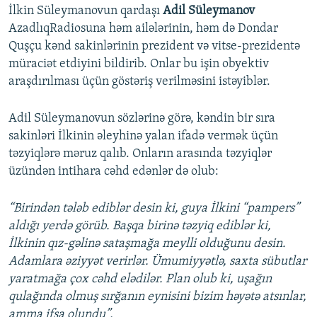
İlkin Süleymanovun qardaşı
Adil Süleymanov
AzadlıqRadiosuna həm ailələrinin, həm də Dondar
Quşçu kənd sakinlərinin prezident və vitse-prezidentə
müraciət etdiyini bildirib. Onlar bu işin obyektiv
araşdırılması üçün göstəriş verilməsini istəyiblər.
Adil Süleymanovun sözlərinə görə, kəndin bir sıra
sakinləri İlkinin əleyhinə yalan ifadə vermək üçün
təzyiqlərə məruz qalıb. Onların arasında təzyiqlər
üzündən intihara cəhd edənlər də olub:
“Birindən tələb ediblər desin ki, guya İlkini “pampers”
aldığı yerdə görüb. Başqa birinə təzyiq ediblər ki,
İlkinin qız-gəlinə sataşmağa meylli olduğunu desin.
Adamlara əziyyət verirlər. Ümumiyyətlə, saxta sübutlar
yaratmağa çox cəhd elədilər. Plan olub ki, uşağın
qulağında olmuş sırğanın eynisini bizim həyətə atsınlar,
amma ifşa olundu”.