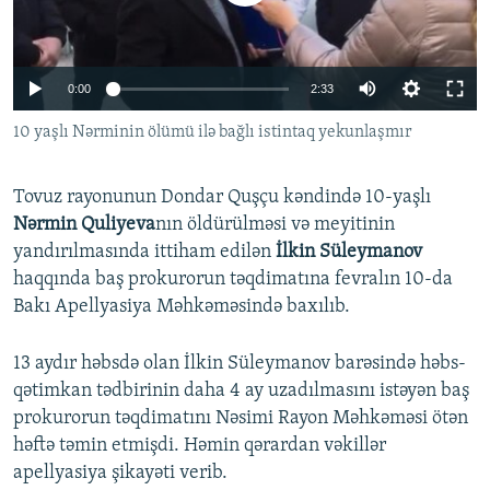
İNFOQRAFIKA
AZƏRBAYCAN ƏDƏBIYYATI KITABXANASI
MISSIYAMIZ
BIZI IZLƏ
KARIKATURA
İSLAM VƏ DEMOKRATIYA
PEŞƏ ETIKASI VƏ JURNALISTIKA STANDARTLARIMIZ
Auto
0:00
2:33
İZ - MƏDƏNIYYƏT PROQRAMI
MATERIALLARIMIZDAN ISTIFADƏ
240p
10 yaşlı Nərminin ölümü ilə bağlı istintaq yekunlaşmır
AZADLIQRADIOSU MOBIL TELEFONUNUZDA
RFE/RL-in bütün saytları
360p
BIZIMLƏ ƏLAQƏ
Tovuz rayonunun Dondar Quşçu kəndində 10-yaşlı
480p
Auto
240p
360p
480p
XƏBƏR BÜLLETENLƏRIMIZ
Nərmin Quliyeva
nın öldürülməsi və meyitinin
720p
yandırılmasında ittiham edilən
İlkin Süleymanov
720p
1080p
1080p
haqqında baş prokurorun təqdimatına fevralın 10-da
Bakı Apellyasiya Məhkəməsində baxılıb.
13 aydır həbsdə olan İlkin Süleymanov barəsində həbs-
qətimkan tədbirinin daha 4 ay uzadılmasını istəyən baş
prokurorun təqdimatını Nəsimi Rayon Məhkəməsi ötən
həftə təmin etmişdi. Həmin qərardan vəkillər
apellyasiya şikayəti verib.