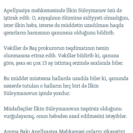
Apellyasiya məhkəməsində İlkin Süleymanov özü də
iştirak edib. O, azyaşlının ölümünə aidiyyəti olmadığını,
istər ilkin həbs, istərsə də müddətin uzadılması haqda
qərarların hamısının qanunsuz olduğunu bildirib.
Vəkillər də Baş prokurorun təqdimatının təmin
olunmasına etiraz edib. Vəkillər bildirib ki, qanuna
görə, şəxs ən çox 13 ay istintaq ərzində saxlanıla bilər.
Bu müddət müstəsna hallarda uzadıla bilər ki, qanunda
nəzərdə tutulan o halların heç biri də İlkin
Süleymanovun işində yoxdur.
Müdafiəçilər İlkin Süleymanovun təqsirsiz olduğunu
vurğulayaraq, onun həbsdən azad edilməsini istəyiblər.
Amma Bakı Apellyasiya Məhkəməsi onların şikayətini