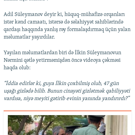
Adil Süleymanov deyir ki, hüquq-mühafizə orqanları
istər kənd camaatı, istərsə də səlahiyyət sahiblərində
qardaşı haqqında yanlış rəy formalaşdırmaq üçün yalan
məlumatlar yayırdılar.
Yayılan məlumatlardan biri də İlkin Süleymanovun
Nərmini qətlə yetirməmişdən öncə videoya çəkməsi
haqda olub:
“İddia edirlər ki, guya İlkin çoxbilmiş olub, 47 gün
uşağı gizlədə bilib. Bunun cinayəti gizlətmək qabiliyyəti
vardısa, niyə meyiti gətirib evinin yanında yandırırdı?”