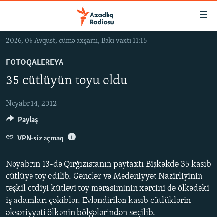
Keçid
linkləri
Əsas
2026, 06 Avqust, cümə axşamı, Bakı vaxtı 11:15
məzmuna
GÜNDƏM
qayıt
FOTOQALEREYA
#İZAHLA
Əsas
35 cütlüyün toyu oldu
KORRUPSIOMETR
naviqasiyaya
qayıt
#ƏSLINDƏ
Noyabr 14, 2012
Axtarışa
Paylaş
FƏRQƏ BAX
keç
QANUNI DOĞRU
VPN-siz açmaq
ARAŞDIRMA
Noyabrın 13-də Qırğızıstanın paytaxtı Bişkəkdə 35 kasıb
MULTIMEDIA
cütlüyə toy edilib. Gənclər və Mədəniyyət Nazirliyinin
təşkil etdiyi kütləvi toy mərasiminin xərcini də ölkədəki
RADIO ARXIV
VIDEO
iş adamları çəkiblər. Evləndirilən kasıb cütlüklərin
HAQQIMIZDA
FOTOQALEREYA
OXU ZALI
əksəriyyəti ölkənin bölgələrindən seçilib.