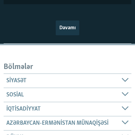
Davamı
Bölmələr
SIYASƏT
SOSIAL
İQTISADIYYAT
AZƏRBAYCAN-ERMƏNISTAN MÜNAQIŞƏSI