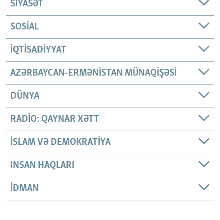
SIYASƏT
SOSIAL
İQTISADIYYAT
AZƏRBAYCAN-ERMƏNISTAN MÜNAQIŞƏSI
DÜNYA
RADIO: QAYNAR XƏTT
İSLAM VƏ DEMOKRATIYA
INSAN HAQLARI
İDMAN