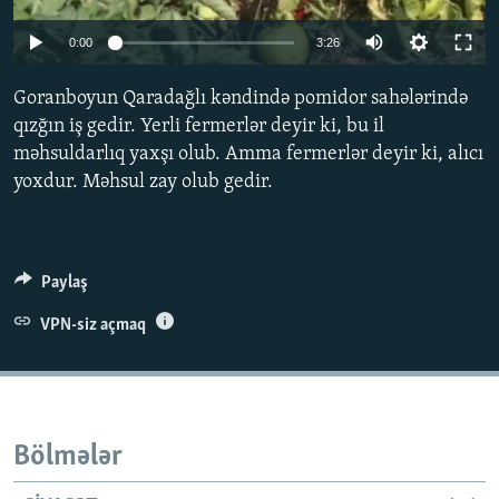
İNFOQRAFIKA
AZƏRBAYCAN ƏDƏBIYYATI KITABXANASI
MISSIYAMIZ
BIZI IZLƏ
0:00
3:26
KARIKATURA
İSLAM VƏ DEMOKRATIYA
PEŞƏ ETIKASI VƏ JURNALISTIKA STANDARTLARIMIZ
Goranboyun Qaradağlı kəndində pomidor sahələrində
İZ - MƏDƏNIYYƏT PROQRAMI
MATERIALLARIMIZDAN ISTIFADƏ
qızğın iş gedir. Yerli fermerlər deyir ki, bu il
AZADLIQRADIOSU MOBIL TELEFONUNUZDA
RFE/RL-in bütün saytları
məhsuldarlıq yaxşı olub. Amma fermerlər deyir ki, alıcı
yoxdur. Məhsul zay olub gedir.
BIZIMLƏ ƏLAQƏ
XƏBƏR BÜLLETENLƏRIMIZ
Paylaş
VPN-siz açmaq
Bölmələr