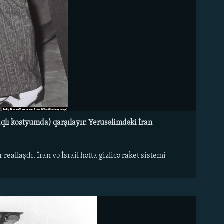
laqlı kostyumda) qarşılayır. Yerusəlimdəki İran
reallaşdı. İran və İsrail hətta gizlicə raket sistemi