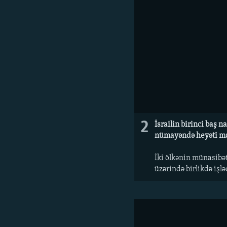
2
İsrailin birinci baş 
nümayəndə heyəti məcl
İki ölkənin münasibətl
üzərində birlikdə işlə