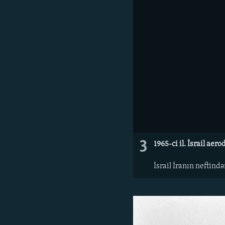
3
1965-ci il. İsrail ae
İsrail İranın neftind