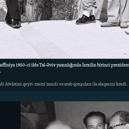
affiniya 1950-ci ildə Təl-Əviv yaxınlığında İsrailin birinci prezid
.
di dövlətini qeyri-rəsmi tanıdı və ərəb qonşuları ilə əlaqəsini kəsdi.