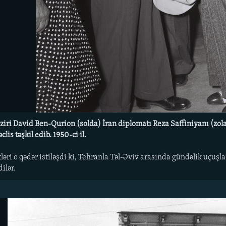
naziri David Ben-Qurion (solda) İran diplomatı Reza Saffiniyanı (zo
is təşkil edib. 1950-ci il.
əri o qədər istiləşdi ki, Tehranla Təl-Əviv arasında gündəlik uçuşlar 
dilər.