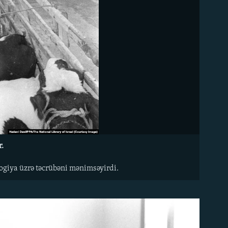
r.
ologiya üzrə təcrübəni mənimsəyirdi.