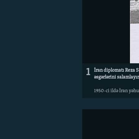
1
İran diplomatı Reza S
əsgərlərini salamlayır
1950-ci ildə İran yəhu