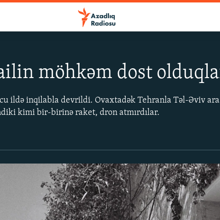
railin möhkəm dost olduqlar
u ildə inqilabla devrildi. Ovaxtadək Tehranla Təl-Əviv ara
indiki kimi bir-birinə raket, dron atmırdılar.