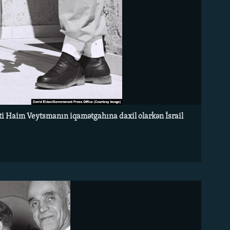
enti Haim Veytsmanın iqamətgahına daxil olarkən İsrail