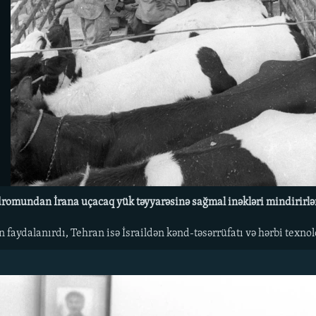
rodromundan İrana uçacaq yük təyyarəsinə sağmal inəkləri mindirirlə
ən faydalanırdı, Tehran isə İsraildən kənd-təsərrüfatı və hərbi texn