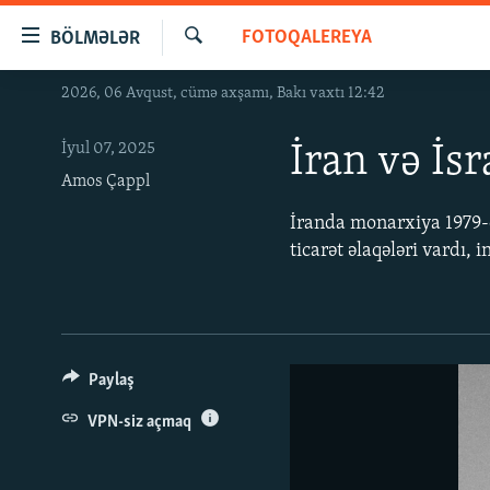
Keçid
FOTOQALEREYA
BÖLMƏLƏR
linkləri
Axtar
Əsas
2026, 06 Avqust, cümə axşamı, Bakı vaxtı 12:42
GÜNDƏM
məzmuna
#İZAHLA
qayıt
İyul 07, 2025
İran və İs
Əsas
KORRUPSIOMETR
Amos Çappl
naviqasiyaya
#ƏSLINDƏ
qayıt
İranda monarxiya 1979-c
Axtarışa
ticarət əlaqələri vardı, 
FƏRQƏ BAX
keç
QANUNI DOĞRU
ARAŞDIRMA
MULTIMEDIA
Paylaş
RADIO ARXIV
VIDEO
VPN-siz açmaq
HAQQIMIZDA
FOTOQALEREYA
OXU ZALI