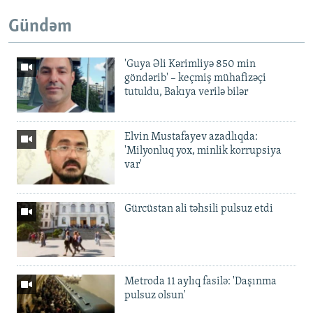
Gündəm
'Guya Əli Kərimliyə 850 min
göndərib' – keçmiş mühafizəçi
tutuldu, Bakıya verilə bilər
Elvin Mustafayev azadlıqda:
'Milyonluq yox, minlik korrupsiya
var'
Gürcüstan ali təhsili pulsuz etdi
Metroda 11 aylıq fasilə: 'Daşınma
pulsuz olsun'