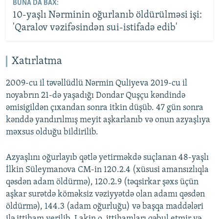
BUNA DA BAX:
10-yaşlı Nərminin oğurlanıb öldürülməsi işi:
'Qaralov vəzifəsindən sui-istifadə edib'
Xatırlatma
2009-cu il təvəllüdlü Nərmin Quliyeva 2019-cu il
noyabrın 21-də yaşadığı Dondar Quşçu kəndində
əmisigildən çıxandan sonra itkin düşüb. 47 gün sonra
kənddə yandırılmış meyit aşkarlanıb və onun azyaşlıya
məxsus olduğu bildirilib.
Azyaşlını oğurlayıb qətlə yetirməkdə suçlanan 48-yaşlı
İlkin Süleymanova CM-in 120.2.4 (xüsusi amansızlıqla
qəsdən adam öldürmə), 120.2.9 (təqsirkar şəxs üçün
aşkar surətdə köməksiz vəziyyətdə olan adamı qəsdən
öldürmə), 144.3 (adam oğurluğu) və başqa maddələri
ilə ittiham verilib. Lakin o, ittihamları qəbul etmir və