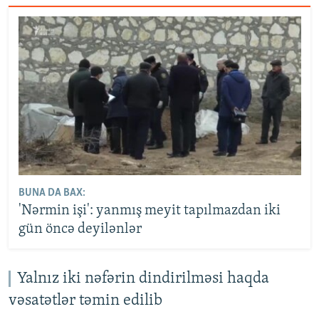
BUNA DA BAX:
'Nərmin işi': yanmış meyit tapılmazdan iki
gün öncə deyilənlər
Yalnız iki nəfərin dindirilməsi haqda
vəsatətlər təmin edilib