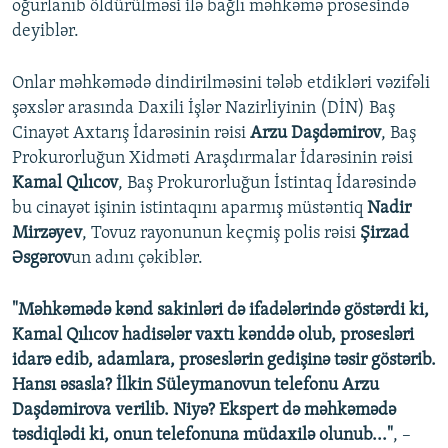
oğurlanıb öldürülməsi ilə bağlı məhkəmə prosesində
deyiblər.
Onlar məhkəmədə dindirilməsini tələb etdikləri vəzifəli
şəxslər arasında Daxili İşlər Nazirliyinin (DİN) Baş
Cinayət Axtarış İdarəsinin rəisi
Arzu Daşdəmirov
, Baş
Prokurorluğun Xidməti Araşdırmalar İdarəsinin rəisi
Kamal Qılıcov
, Baş Prokurorluğun İstintaq İdarəsində
bu cinayət işinin istintaqını aparmış müstəntiq
Nadir
Mirzəyev
, Tovuz rayonunun keçmiş polis rəisi
Şirzad
Əsgərov
un adını çəkiblər.
"Məhkəmədə kənd sakinləri də ifadələrində göstərdi ki,
Kamal Qılıcov hadisələr vaxtı kənddə olub, prosesləri
idarə edib, adamlara, proseslərin gedişinə təsir göstərib.
Hansı əsasla? İlkin Süleymanovun telefonu Arzu
Daşdəmirova verilib. Niyə? Ekspert də məhkəmədə
təsdiqlədi ki, onun telefonuna müdaxilə olunub..."
, –