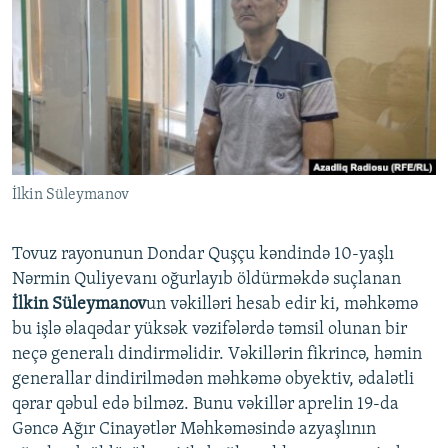
İNFOQRAFIKA
AZƏRBAYCAN ƏDƏBIYYATI KITABXANASI
MISSIYAMIZ
BIZI IZLƏ
KARIKATURA
İSLAM VƏ DEMOKRATIYA
PEŞƏ ETIKASI VƏ JURNALISTIKA STANDARTLARIMIZ
İZ - MƏDƏNIYYƏT PROQRAMI
MATERIALLARIMIZDAN ISTIFADƏ
AZADLIQRADIOSU MOBIL TELEFONUNUZDA
RFE/RL-in bütün saytları
BIZIMLƏ ƏLAQƏ
İlkin Süleymanov
XƏBƏR BÜLLETENLƏRIMIZ
Tovuz rayonunun Dondar Quşçu kəndində 10-yaşlı
Nərmin Quliyevanı oğurlayıb öldürməkdə suçlanan
İlkin Süleymanov
un vəkilləri hesab edir ki, məhkəmə
bu işlə əlaqədar yüksək vəzifələrdə təmsil olunan bir
neçə generalı dindirməlidir. Vəkillərin fikrincə, həmin
generallar dindirilmədən məhkəmə obyektiv, ədalətli
qərar qəbul edə bilməz. Bunu vəkillər aprelin 19-da
Gəncə Ağır Cinayətlər Məhkəməsində azyaşlının