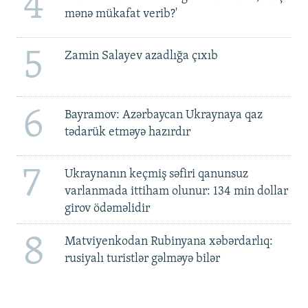
4
mənə mükafat verib?'
5
Zamin Salayev azadlığa çıxıb
6
Bayramov: Azərbaycan Ukraynaya qaz
tədarük etməyə hazırdır
7
Ukraynanın keçmiş səfiri qanunsuz
varlanmada ittiham olunur: 134 min dollar
girov ödəməlidir
8
Matviyenkodan Rubinyana xəbərdarlıq:
rusiyalı turistlər gəlməyə bilər