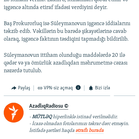
işgəncə altında etiraf ifadəsi verdiyini deyir.
Baş Prokurorluq isə Süleymanovun işgəncə iddialarını
təkzib edib. Vəkillərin bu barədə şikayətlərinə cavab
olaraq, işgəncə faktının təsdiqini tapmadığı bildirilib.
Süleymanovun ittiham olunduğu maddələrdə 20 ilə
qədər və ya ömürlük azadlıqdan məhrumetmə cəzası
nəzərdə tutulub.
Paylaş
VPN-siz açmaq
Bizi izlə
AzadlıqRadiosu ©
-
MÜTLƏQ
hiperlinklə istinad verilməlidir.
- İcazə olmadan fotolarımızı təkrar dərc etməyin.
İstifadə şərtləri haqda
ətraflı burada