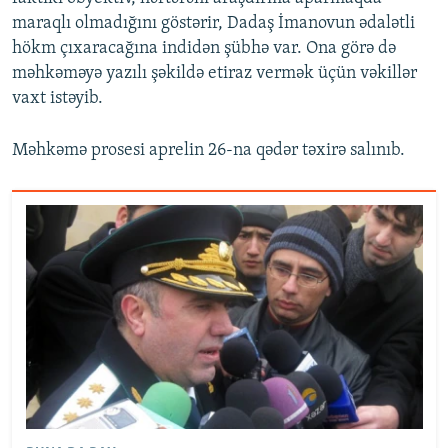
maraqlı olmadığını göstərir, Dadaş İmanovun ədalətli
hökm çıxaracağına indidən şübhə var. Ona görə də
məhkəməyə yazılı şəkildə etiraz vermək üçün vəkillər
vaxt istəyib.
Məhkəmə prosesi aprelin 26-na qədər təxirə salınıb.