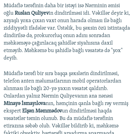
Müdafiə tərəfinin daha bir istəyi isə Nərminin əmisi
oğlu
Ruslan Quliyev
in dindirilməsi idi. Vəkillər deyir ki,
azyaşlı yoxa çıxan vaxt onun harada olması ilə bağlı
ziddiyyətli ifadələr var. Üstəlik, bu şəxsin özü istintaqda
dindirilsə də, prokurorluq onun adını sonradan
məhkəməyə çağırılacaq şahidlər siyahısına daxil
etməyib. Məhkəmə bu şahidlə bağlı vəsatətə də "yox"
deyib.
Müdafiə tərəfi bir sıra başqa şəxslərin dindirilməsi,
telefon anten məlumatlarının mobil operatorlardan
alınması ilə bağlı 20-yə yaxın vəsatət qaldırıb.
Onlardan yalnız Nərmin Quliyevanın ana nənəsi
Minayə İsmayılova
nın, həmçinin qanla bağlı rəy vermiş
ekspert
Elşən Məmmədov
un dindirilməsi haqda
vəsatətlər təmin olunub. Bu da müdafiə tərəfinin
etirazına səbəb olub. Vəkillər bildirib ki, məhkəmə
faktiki obyektiv, hərtərəfli araşdırma aparmaqda