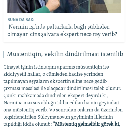
BUNA DA BAX:
'Nərmin işi'ndə paltarlarla bağlı şübhələr:
olmayan cins şalvara ekspert necə rəy verib?
Müstəntiqin, vəkilin dindirilməsi istənilib
Cinayət işinin istintaqını aparmış müstəntiqin isə
ziddiyyətli hallar, o cümlədən hadisə yerindən
tapılmayan əşyaların ekspertin əlinə necə gedib
çıxması məsələsi ilə əlaqədar dindirilməsi tələb olunur.
Çünki məhkəmədə dindirilən ekspert deyirdi ki,
Nərminə məxsus olduğu iddia edilən həmin geyimləri
ona müstəntiq verib. Və sonradan onların da üzərindən
təqsirləndirilən Süleymanovun geyiminin liflərinin
tapıldığı iddia olunub:
"Müstəntiq gəlməlidir görək ki,