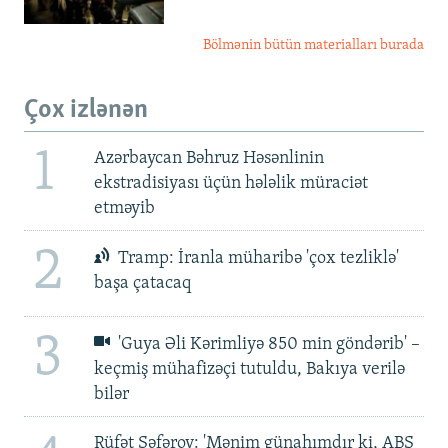
Bölmənin bütün materialları burada
Çox izlənən
1
Azərbaycan Bəhruz Həsənlinin
ekstradisiyası üçün hələlik müraciət
etməyib
2
Tramp: İranla müharibə 'çox tezliklə'
başa çatacaq
3
'Guya Əli Kərimliyə 850 min göndərib' –
keçmiş mühafizəçi tutuldu, Bakıya verilə
bilər
Rüfət Səfərov: 'Mənim günahımdır ki, ABŞ