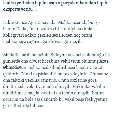
hadisə yerindən tapılmayan o parçaları haradan tapıb
ekspertə verib...".
Lakin Gəncə Ağır Cinayətlər Məhkəməsində bu işə
baxan Dadaş İmanovun sədrlik etdiyi hakimlər
kollegiyası adları çəkilən şəxslərdən heç birini
məhkəməyə çağırmağa ehtiyac görməyib.
Müdafiə tərəfi həmçinin Süleymanov həbs olunduğu ilk
günlərdə ona dövlət hesabına vəkil təyin olunmuş
Araz
Əhmədov
un məhkəmədə dindirilməsi haqda vəsatət
qaldırıb. Çünki təqsirləndirilən şəxs deyir ki, Əhmədov
ona faktiki vəkillik etməyib. Onun sözlərinə görə,
dindirmədə vəkili yanında olmayıb. Hakimlər vəkilin
dindirilməsi haqda vəsatəti də təmin etməyib. İmtina
qərarını da belə əsaslandırıb ki, vəkil peşə fəaliyyətinə
görə dindirilə bilməz.