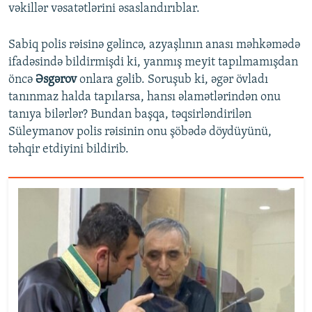
vəkillər vəsatətlərini əsaslandırıblar.
Sabiq polis rəisinə gəlincə, azyaşlının anası məhkəmədə
ifadəsində bildirmişdi ki, yanmış meyit tapılmamışdan
öncə
Əsgərov
onlara gəlib. Soruşub ki, əgər övladı
tanınmaz halda tapılarsa, hansı əlamətlərindən onu
tanıya bilərlər? Bundan başqa, təqsirləndirilən
Süleymanov polis rəisinin onu şöbədə döydüyünü,
təhqir etdiyini bildirib.