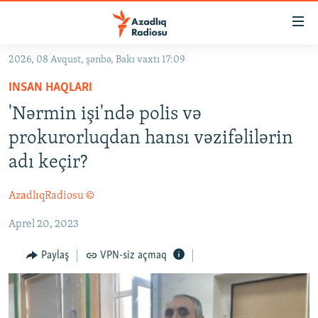
Keçid
linkləri
Əsas
2026, 08 Avqust, şənbə, Bakı vaxtı 17:09
məzmuna
GÜNDƏM
INSAN HAQLARI
qayıt
#İZAHLA
Əsas
'Nərmin işi'ndə polis və
KORRUPSIOMETR
naviqasiyaya
prokurorluqdan hansı vəzifəlilərin
qayıt
#ƏSLINDƏ
adı keçir?
Axtarışa
FƏRQƏ BAX
keç
AzadlıqRadiosu ©
QANUNI DOĞRU
Aprel 20, 2023
ARAŞDIRMA
MULTIMEDIA
Paylaş
VPN-siz açmaq
RADIO ARXIV
VIDEO
HAQQIMIZDA
FOTOQALEREYA
OXU ZALI