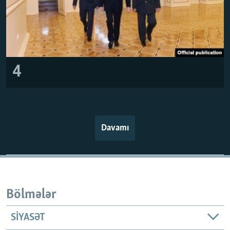
4
Davamı
Bölmələr
SIYASƏT