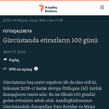
Keçid
linkləri
Əsas
2026, 09 Avqust, bazar, Bakı vaxtı 17:46
məzmuna
GÜNDƏM
qayıt
FOTOQALEREYA
#İZAHLA
Əsas
Gürcüstanda etirazların 100 günü
KORRUPSIOMETR
naviqasiyaya
qayıt
#ƏSLINDƏ
Mart 07, 2025
Axtarışa
Paylaş
FƏRQƏ BAX
keç
QANUNI DOĞRU
VPN-siz açmaq
ARAŞDIRMA
Gürcüstanın baş naziri noyabrın 28-də elan etdi ki,
MULTIMEDIA
hökumət 2028-ci ilədək Avropa İttifaqına (Aİ) üzvlük
danışıqlarını təxirə salır. Bu isə ölkədə 100 gündür
RADIO ARXIV
VIDEO
gedən etirazlara səbəb olub. AzadlıqRadiosunun
HAQQIMIZDA
FOTOQALEREYA
OXU ZALI
Gürcüstandakı fotoqrafları Dato Koridze və Mziya