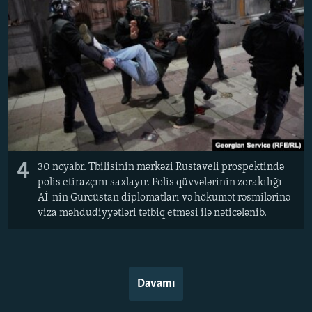
4
30 noyabr. Tbilisinin mərkəzi Rustaveli prospektində
polis etirazçını saxlayır. Polis qüvvələrinin zorakılığı
Aİ-nin Gürcüstan diplomatları və hökumət rəsmilərinə
viza məhdudiyyətləri tətbiq etməsi ilə nəticələnib.
Davamı