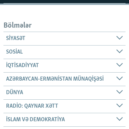
Bölmələr
SIYASƏT
SOSIAL
İQTISADIYYAT
AZƏRBAYCAN-ERMƏNISTAN MÜNAQIŞƏSI
DÜNYA
RADIO: QAYNAR XƏTT
İSLAM VƏ DEMOKRATIYA