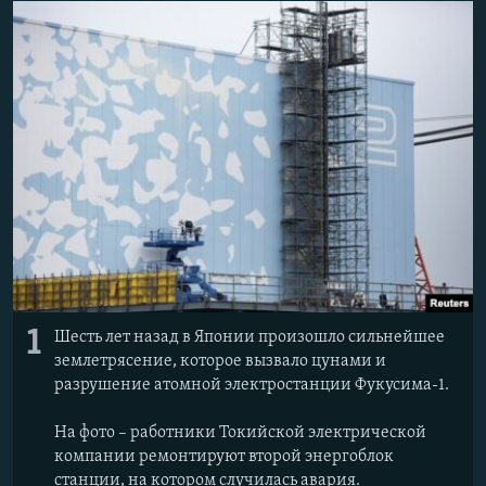
İNFOQRAFIKA
AZƏRBAYCAN ƏDƏBIYYATI KITABXANASI
MISSIYAMIZ
BIZI IZLƏ
KARIKATURA
İSLAM VƏ DEMOKRATIYA
PEŞƏ ETIKASI VƏ JURNALISTIKA STANDARTLARIMIZ
İZ - MƏDƏNIYYƏT PROQRAMI
MATERIALLARIMIZDAN ISTIFADƏ
AZADLIQRADIOSU MOBIL TELEFONUNUZDA
RFE/RL-in bütün saytları
BIZIMLƏ ƏLAQƏ
XƏBƏR BÜLLETENLƏRIMIZ
1
Шесть лет назад в Японии произошло сильнейшее
землетрясение, которое вызвало цунами и
разрушение атомной электростанции Фукусима-1.
На фото – работники Токийской электрической
компании ремонтируют второй энергоблок
станции, на котором случилась авария.