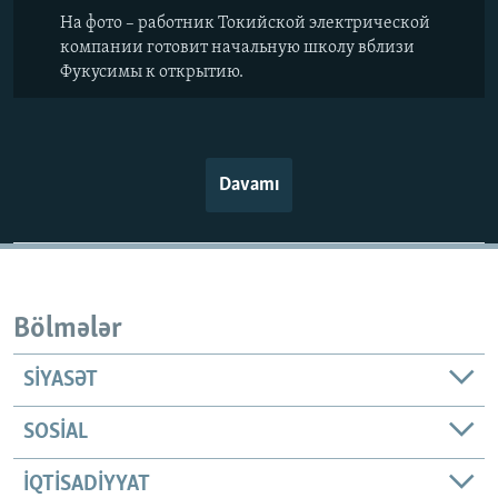
На фото – работник Токийской электрической
компании готовит начальную школу вблизи
Фукусимы к открытию.
Davamı
Bölmələr
SIYASƏT
SOSIAL
İQTISADIYYAT