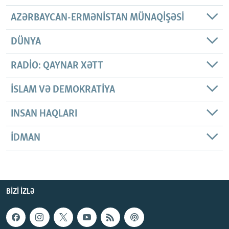
AZƏRBAYCAN-ERMƏNISTAN MÜNAQIŞƏSI
DÜNYA
RADIO: QAYNAR XƏTT
İSLAM VƏ DEMOKRATIYA
INSAN HAQLARI
İDMAN
BIZI IZLƏ