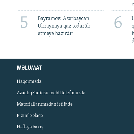
5
6
Bayramov: Azərbaycan
U
Ukraynaya qaz tədarük
etməyə hazırdır
i
d
MƏLUMAT
Haqqımızda
AzadlıqRadiosu mobil telefonuzda
Materiallarımızdan istifadə
BIZI IZLƏ
Bizimlə əlaqə
Həftəyə baxış