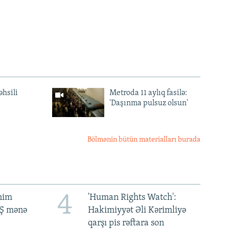
əhsili
Metroda 11 aylıq fasilə:
'Daşınma pulsuz olsun'
Bölmənin bütün materialları burada
4
ənim
'Human Rights Watch':
BŞ mənə
Hakimiyyət Əli Kərimliyə
qarşı pis rəftara son