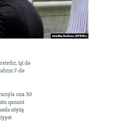
trdır, işi də
yabrın 7-də
arıyla ona 30
isin qanuni
əslə söyüş
iyyət