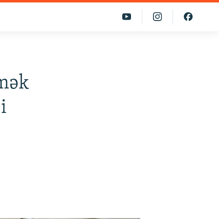
tmək
i