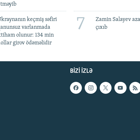
etməyib
7
kraynanın keçmiş səfiri
Zamin Salayev aza
qanunsuz varlanmada
çıxıb
ttiham olunur: 134 min
ollar girov ödəməlidir
BIZI IZLƏ