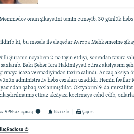
əmmədov onun şikayətini təmin etməyib, 30 günlük həbs 
ildirib ki, bu məsələ ilə əlaqədar Avropa Məhkəməsinə şika
lli Şuranın noyabrın 2-nə təyin etdiyi, sonradan təxirə sal
 saxlanıb. Bakı Şəhər İcra Hakimiyyəti etiraz aksiyasını şəh
irməyə icazə vermədiyindən təxirə salındı. Ancaq aksiya 
zvünün administrativ həbs cəzaları uzadıldı. Həmin fəallar 
iyasından qabaq saxlanmışdılar. Oktyabrın19-da müxalifət f
ılaşdırılmamış etiraz aksiyası keçirməyə cəhd edib, onlarla 
VPN-siz açmaq
Bizi izlə
Çap et
dlıqRadiosu ©