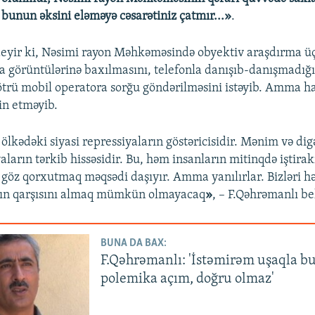
 bunun əksini eləməyə cəsarətiniz çatmır...»
.
eyir ki, Nəsimi rayon Məhkəməsində obyektiv araşdırma ü
 görüntülərinə baxılmasını, telefonla danışıb-danışmadığı
trü mobil operatora sorğu göndərilməsini istəyib. Amma 
in etməyib.
ölkədəki siyasi repressiyaların göstəricisidir. Mənim və dig
aların tərkib hissəsidir. Bu, həm insanların mitinqdə iştirak
göz qorxutmaq məqsədi daşıyır. Amma yanılırlar. Bizləri h
ığın qarşısını almaq mümkün olmayacaq
»
, – F.Qəhrəmanlı be
BUNA DA BAX:
F.Qəhrəmanlı: 'İstəmirəm uşaqla b
polemika açım, doğru olmaz'