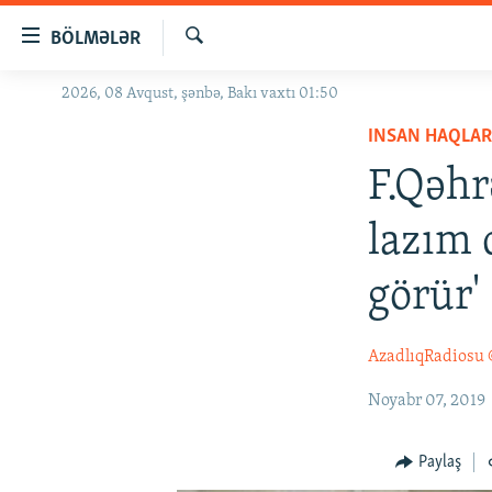
Keçid
BÖLMƏLƏR
linkləri
Axtar
Əsas
2026, 08 Avqust, şənbə, Bakı vaxtı 01:50
GÜNDƏM
məzmuna
INSAN HAQLAR
#İZAHLA
qayıt
Əsas
F.Qəhr
KORRUPSIOMETR
naviqasiyaya
#ƏSLINDƏ
qayıt
lazım 
Axtarışa
FƏRQƏ BAX
keç
görür'
QANUNI DOĞRU
ARAŞDIRMA
AzadlıqRadiosu
MULTIMEDIA
Noyabr 07, 2019
RADIO ARXIV
VIDEO
HAQQIMIZDA
FOTOQALEREYA
OXU ZALI
Paylaş