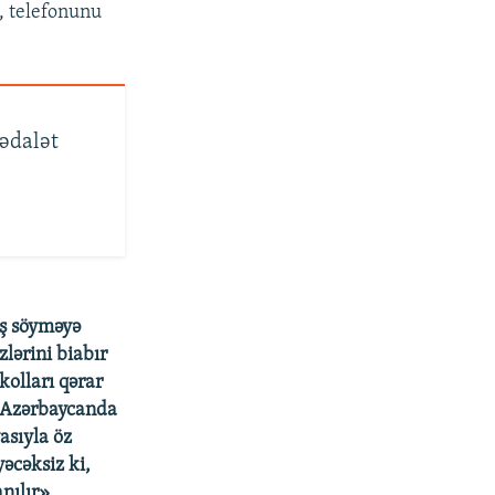
b, telefonunu
ədalət
üş söyməyə
lərini biabır
kolları qərar
, Azərbaycanda
asıyla öz
yəcəksiz ki,
nılır».