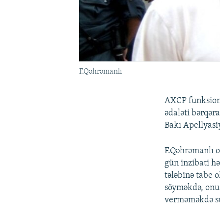
F.Qəhrəmanlı
AXCP funksio
ədaləti bərqər
Bakı Apellyasi
F.Qəhrəmanlı o
gün inzibati hə
tələbinə tabe 
söyməkdə, onu 
verməməkdə su