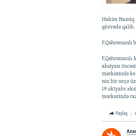
Hakim Namiq M
qüvvədə qalıb.
F.Qəhrəmanlı b
F.Qəhrəmanlı Mi
aksiyası öncəsi
mərkəzində keç
nin bir neçə ü
19 oktyabr aks
mərkəzində raz
Paylaş
Aza