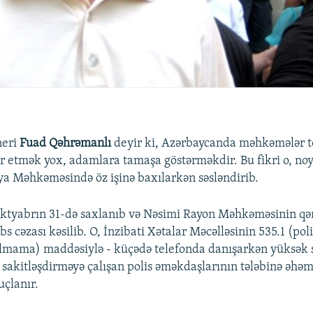
neri
Fuad Qəhrəmanlı
deyir ki, Azərbaycanda məhkəmələr tea
ar etmək yox, adamlara tamaşa göstərməkdir. Bu fikri o, no
ya Məhkəməsində öz işinə baxılarkən səsləndirib.
ktyabrın 31-də saxlanıb və Nəsimi Rayon Məhkəməsinin qər
bs cəzası kəsilib. O, İnzibati Xətalar Məcəlləsinin 535.1 (pol
olmama) maddəsiylə - küçədə telefonda danışarkən yüksək s
sakitləşdirməyə çalışan polis əməkdaşlarının tələbinə əhəm
çlanır.