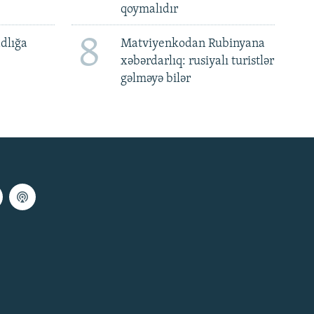
qoymalıdır
8
dlığa
Matviyenkodan Rubinyana
xəbərdarlıq: rusiyalı turistlər
gəlməyə bilər