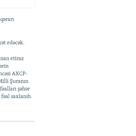
qərarı
yət edəcək.
ınan etiraz
ərin
öncəsi AXCP-
Milli Şuranın
əalları şəhər
fəal saxlanıb.