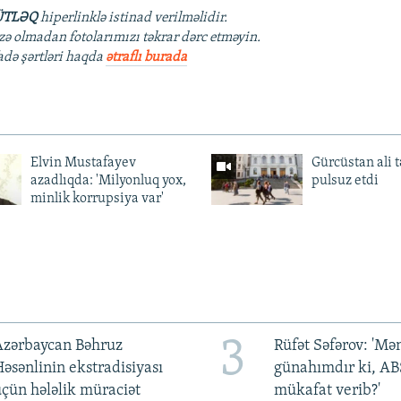
TLƏQ
hiperlinklə istinad verilməlidir.
azə olmadan fotolarımızı təkrar dərc etməyin.
fadə şərtləri haqda
ətraflı burada
Elvin Mustafayev
Gürcüstan ali t
azadlıqda: 'Milyonluq yox,
pulsuz etdi
minlik korrupsiya var'
3
Azərbaycan Bəhruz
Rüfət Səfərov: 'M
əsənlinin ekstradisiyası
günahımdır ki, A
çün hələlik müraciət
mükafat verib?'