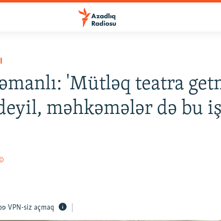
I
əmanlı: 'Mütləq teatra ge
deyil, məhkəmələr də bu iş
 ©
VPN-siz açmaq