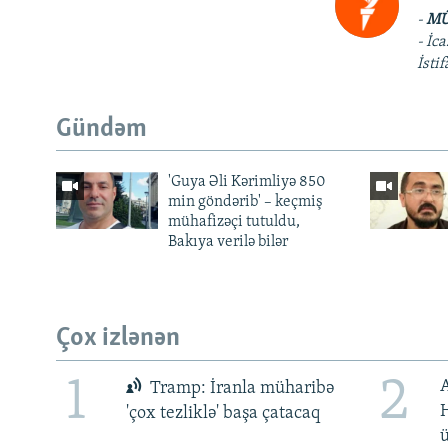
-
MÜ
- İc
İsti
Gündəm
'Guya Əli Kərimliyə 850
min göndərib' – keçmiş
mühafizəçi tutuldu,
Bakıya verilə bilər
Çox izlənən
1
2
Tramp: İranla müharibə
H
'çox tezliklə' başa çatacaq
ü