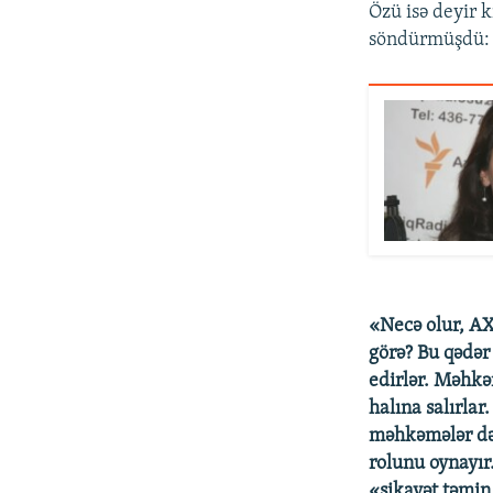
Özü isə deyir k
söndürmüşdü:
«Necə olur, AX
görə? Bu qədər
edirlər. Məhkəm
halına salırla
məhkəmələr də 
rolunu oynayır.
«şikayət təmin