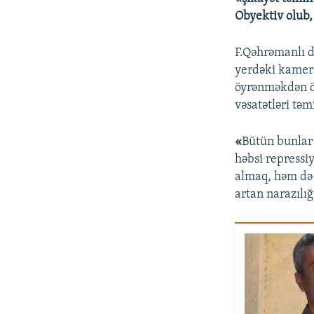
Obyektiv olub,
F.Qəhrəmanlı d
yerdəki kamera
öyrənməkdən ö
vəsatətləri təm
«
Bütün bunlar 
həbsi repressiy
almaq, həm də 
artan narazıl