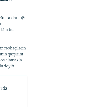
çün saxlandığı
nı
hakim bu
ər cəbhəçilərin
ının qarşısını
əbs eləməklə
lə deyib.
urda