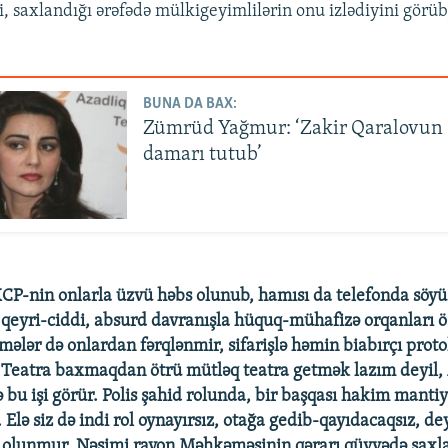
i, saxlandığı ərəfədə mülkigeyimlilərin onu izlədiyini görü
BUNA DA BAX:
Zümrüd Yağmur: ‘Zakir Qaralovun 
damarı tutub’
CP-nin onlarla üzvü həbs olunub, hamısı da telefonda söy
 qeyri-ciddi, absurd davranışla hüquq-mühafizə orqanları öz
ələr də onlardan fərqlənmir, sifarişlə həmin biabırçı proto
r. Teatra baxmaqdan ötrü mütləq teatra getmək lazım deyil
bu işi görür. Polis şahid rolunda, bir başqası hakim mantiy
 Elə siz də indi rol oynayırsız, otağa gedib-qayıdacaqsız, de
 olunmur, Nəsimi rayon Məhkəməsinin qərarı qüvvədə saxla