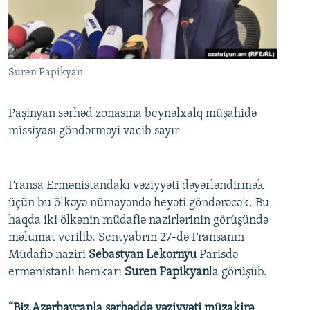
İNFOQRAFIKA
AZƏRBAYCAN ƏDƏBIYYATI KITABXANASI
MISSIYAMIZ
BIZI IZLƏ
KARIKATURA
İSLAM VƏ DEMOKRATIYA
PEŞƏ ETIKASI VƏ JURNALISTIKA STANDARTLARIMIZ
İZ - MƏDƏNIYYƏT PROQRAMI
MATERIALLARIMIZDAN ISTIFADƏ
Suren Papikyan
AZADLIQRADIOSU MOBIL TELEFONUNUZDA
RFE/RL-in bütün saytları
BIZIMLƏ ƏLAQƏ
Paşinyan sərhəd zonasına beynəlxalq müşahidə
missiyası göndərməyi vacib sayır
XƏBƏR BÜLLETENLƏRIMIZ
Fransa Ermənistandakı vəziyyəti dəyərləndirmək
üçün bu ölkəyə nümayəndə heyəti göndərəcək. Bu
haqda iki ölkənin müdafiə nazirlərinin görüşündə
məlumat verilib. Sentyabrın 27-də Fransanın
Müdafiə naziri
Sebastyan Lekornyu
Parisdə
ermənistanlı həmkarı
Suren Papikyan
la görüşüb.
“Biz Azərbaycanla sərhəddə vəziyyəti müzakirə