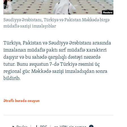
Səudiyyə Ərəbistanı, Türkiyə və Pakistan Məkkədə birgə
müdafiə sazişi imzalayıblar
Türkiyə, Pakistan və Səudiyyə Ərəbistanı arasında
imzalanan müdafiə paktı sırf müdafiə xarakteri
daşıyır və bu sahədə qarşılıqlı dəstəyi nəzərdə
tutur. Bunu avqustun 7-də Türkiyə rəsmisi üç
regional güc Məkkədə sazişi imzaladıqdan sonra
bildirib.
Ətraflı burada oxuyun