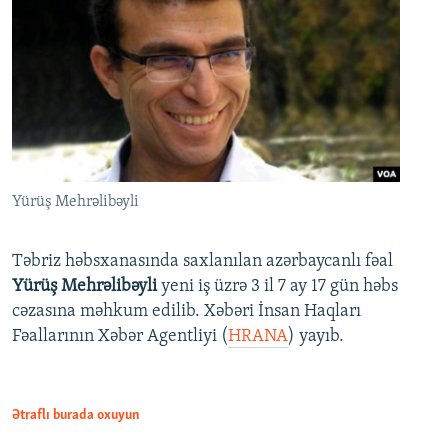
Yürüş Mehrəlibəyli
Təbriz həbsxanasında saxlanılan azərbaycanlı fəal
Yürüş Mehrəlibəyli
yeni iş üzrə 3 il 7 ay 17 gün həbs
cəzasına məhkum edilib. Xəbəri İnsan Haqları
Fəallarının Xəbər Agentliyi (
HRANA
) yayıb.
Ətraflı burada oxuyun