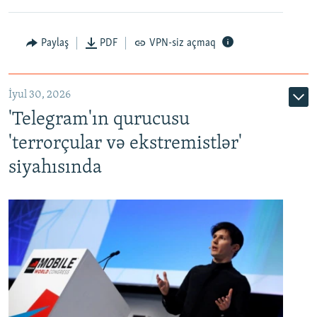
Paylaş
PDF
VPN-siz açmaq
İyul 30, 2026
'Telegram'ın qurucusu
'terrorçular və ekstremistlər'
siyahısında