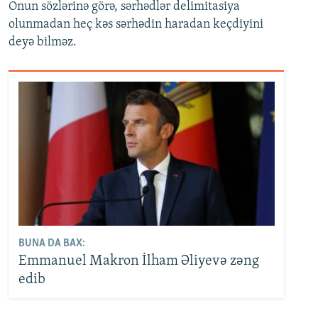
Onun sözlərinə görə,
sərhədlər delimitasiya
olunmadan heç kəs sərhədin haradan keçdiyini
deyə bilməz.
BUNA DA BAX:
Emmanuel Makron İlham Əliyevə zəng
edib