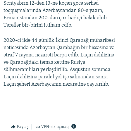
Sentyabrın 12-dən 13-nə keçən gecə sərhəd
toqquşmalarında Azərbaycandan 80-ə yaxın,
Ermənistandan 200-dən çox hərbçi həlak olub.
Tərəflər bir-birini ittiham edib.
2020-ci ildə 44 günlük İkinci Qarabağ müharibəsi
nəticəsində Azərbaycan Qarabağın bir hissəsinə və
ətraf 7 rayona nəzarəti bərpa edib. Laçın dəhlizinə
və Qarabağdakı təmas xəttinə Rusiya
sülhməramlıları yerləşdirilib. Avqustun sonunda
Laçın dəhlizinə paralel yol işə salınandan sonra
Laçın şəhəri Azərbaycanın nəzarətinə qaytarılıb.
Paylaş
VPN-siz açmaq