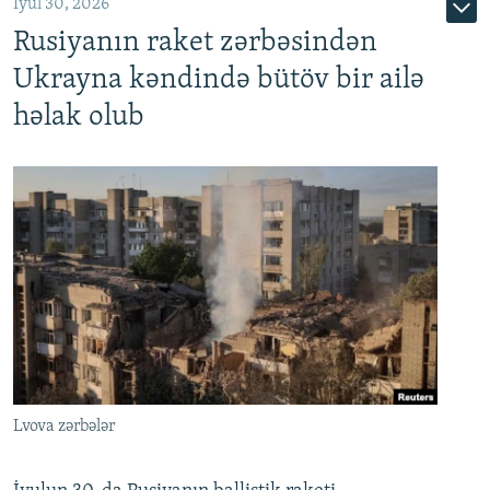
İyul 30, 2026
Rusiyanın raket zərbəsindən
Ukrayna kəndində bütöv bir ailə
həlak olub
Lvova zərbələr