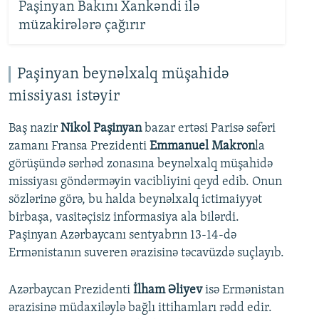
Paşinyan Bakını Xankəndi ilə
müzakirələrə çağırır
Paşinyan beynəlxalq müşahidə
missiyası istəyir
Baş nazir
Nikol Paşinyan
bazar ertəsi Parisə səfəri
zamanı Fransa Prezidenti
Emmanuel Makron
la
görüşündə sərhəd zonasına beynəlxalq müşahidə
missiyası göndərməyin vacibliyini qeyd edib. Onun
sözlərinə görə, bu halda beynəlxalq ictimaiyyət
birbaşa, vasitəçisiz informasiya ala bilərdi.
Paşinyan Azərbaycanı sentyabrın 13-14-də
Ermənistanın suveren ərazisinə təcavüzdə suçlayıb.
Azərbaycan Prezidenti
İlham Əliyev
isə Ermənistan
ərazisinə müdaxiləylə bağlı ittihamları rədd edir.