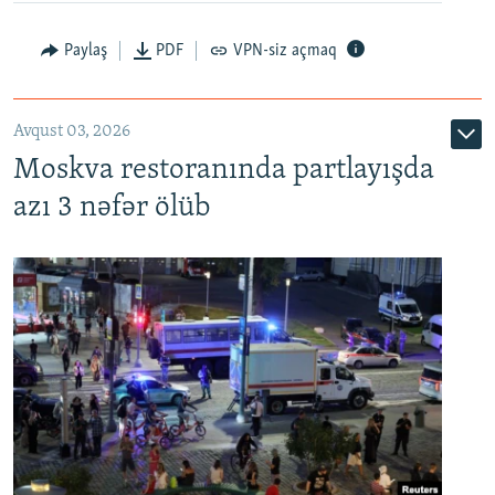
Paylaş
PDF
VPN-siz açmaq
Avqust 03, 2026
Moskva restoranında partlayışda
azı 3 nəfər ölüb