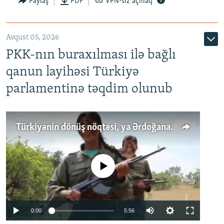
Paylaş
PDF
VPN-siz açmaq
Avqust 05, 2026
PKK-nın buraxılması ilə bağlı
qanun layihəsi Türkiyə
parlamentinə təqdim olunub
Türkiyənin dönüş nöqtəsi, ya Ərdoğana üçüncü şans: PKK ilə qəfil barışıq nə deməkdir?
No media source currently available
Auto
0:00
5:56