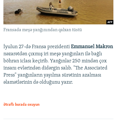
Fransada meşə yanğınından qalxan tüstü
İyulun 27-də Fransa prezidenti
Emmanuel Makron
nəzarətdən çıxmış iri meşə yanğınları ilə bağlı
böhran iclası keçirib. Yanğınlar 250 mindən çox
insanı evlərindən didərgin salıb. "The Associated
Press" yanğınların yayılma sürətinin azalması
əlamətlərinin də olduğunu yazır.
Ətraflı burada oxuyun