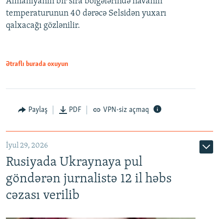
Almaniyanın bir sıra bölgələrində havanın
temperaturunun 40 dərəcə Selsidən yuxarı
qalxacağı gözlənilir.
Ətraflı burada oxuyun
Paylaş
PDF
VPN-siz açmaq
İyul 29, 2026
Rusiyada Ukraynaya pul
göndərən jurnalistə 12 il həbs
cəzası verilib