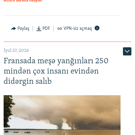
Ətraflı burada oxuyun
Paylaş
PDF
VPN-siz açmaq
İyul 27, 2026
Fransada meşə yanğınları 250
mindən çox insanı evindən
didərgin salıb