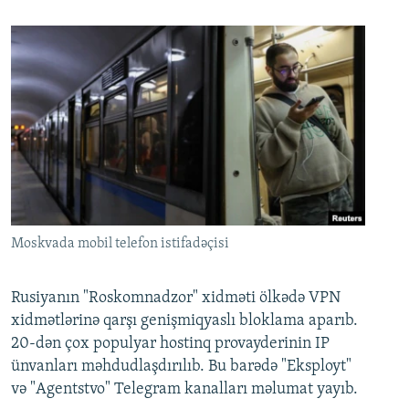
Moskvada mobil telefon istifadəçisi
Rusiyanın "Roskomnadzor" xidməti ölkədə VPN
xidmətlərinə qarşı genişmiqyaslı bloklama aparıb.
20-dən çox populyar hostinq provayderinin IP
ünvanları məhdudlaşdırılıb. Bu barədə "Eksployt"
və "Agentstvo" Telegram kanalları məlumat yayıb.