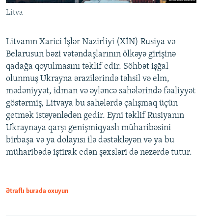
Litva
Litvanın Xarici İşlər Nazirliyi (XİN) Rusiya və
Belarusun bəzi vətəndaşlarının ölkəyə girişinə
qadağa qoyulmasını təklif edir. Söhbət işğal
olunmuş Ukrayna ərazilərində təhsil və elm,
mədəniyyət, idman və əyləncə sahələrində fəaliyyət
göstərmiş, Litvaya bu sahələrdə çalışmaq üçün
getmək istəyənlədən gedir. Eyni təklif Rusiyanın
Ukraynaya qarşı genişmiqyaslı müharibəsini
birbaşa və ya dolayısı ilə dəstəkləyən və ya bu
müharibədə iştirak edən şəxsləri də nəzərdə tutur.
Ətraflı burada oxuyun