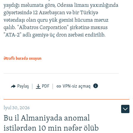
yaydığı məlumata görə, Odessa limanı yaxınlığında
göyərtəsində 12 Azərbaycan və bir Türkiyə
vətəndaşı olan quru yük gəmisi hücuma məruz
qalıb. "Albatros Corporation" şirkətinə məxsus
"ATA-2" adlı gəmiyə üç dron zərbəsi endirilib.
Ətraflı burada oxuyun
Paylaş
PDF
VPN-siz açmaq
İyul 30, 2026
Bu il Almaniyada anomal
istilərdən 10 min nəfər ölüb