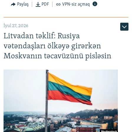
Paylaş
PDF
VPN-siz açmaq
İyul 27, 2026
Litvadan təklif: Rusiya
vətəndaşları ölkəyə girərkən
Moskvanın təcavüzünü pisləsin