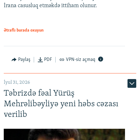
İrana casusluq etməkdə ittiham olunur.
Ətraflı burada oxuyun
Paylaş
PDF
VPN-siz açmaq
İyul 31, 2026
Təbrizdə fəal Yürüş
Mehrəlibəyliyə yeni həbs cəzası
verilib