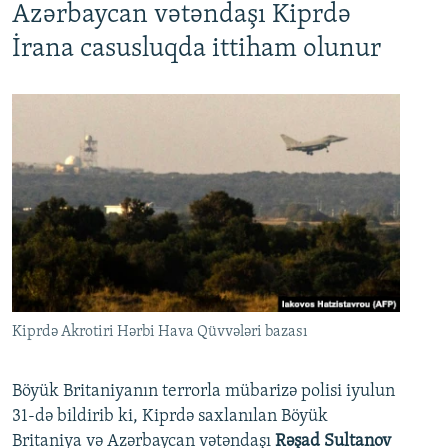
Azərbaycan vətəndaşı Kiprdə
İrana casusluqda ittiham olunur
Kiprdə Akrotiri Hərbi Hava Qüvvələri bazası
Böyük Britaniyanın terrorla mübarizə polisi iyulun
31-də bildirib ki, Kiprdə saxlanılan Böyük
Britaniya və Azərbaycan vətəndaşı
Rəşad Sultanov