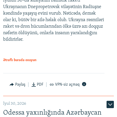
İyulun 30-da Rusiyanın ballistik raketi
Ukraynanın Dnepropetrovsk vilayətinin Radiuşne
kəndində yaşayış evini vurub. Nəticədə, demək
olar ki, bütöv bir ailə həlak olub. Ukrayna rəsmiləri
raket və dron hücumlarından ölkə üzrə azı doqquz
nəfərin öldüyünü, onlarla insanın yaralandığını
bildirirlər.
Ətraflı burada oxuyun
Paylaş
PDF
VPN-siz açmaq
İyul 30, 2026
Odessa yaxınlığında Azərbaycan