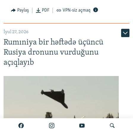
Paylaş
PDF
VPN-siz açmaq
İyul 27, 2026
Rumıniya bir həftədə üçüncü
Rusiya dronunu vurduğunu
açıqlayıb