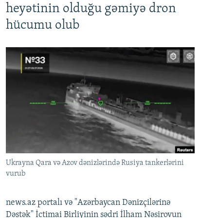
heyətinin olduğu gəmiyə dron
hücumu olub
Ukrayna Qara və Azov dənizlərində Rusiya tankerlərini
vurub
news.az portalı və "Azərbaycan Dənizçilərinə
Dəstək" İctimai Birliyinin sədri İlham Nəsirovun