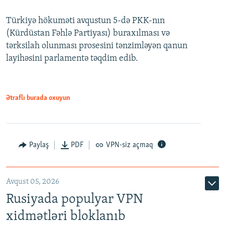
240p
Türkiyə hökuməti avqustun 5-də PKK-nın
360p
(Kürdüstan Fəhlə Partiyası) buraxılması və
480p
Auto
240p
360p
480p
tərksilah olunması prosesini tənzimləyən qanun
720p
layihəsini parlamentə təqdim edib.
720p
1080p
1080p
Ətraflı burada oxuyun
Paylaş
PDF
VPN-siz açmaq
Avqust 05, 2026
Rusiyada populyar VPN
xidmətləri bloklanıb