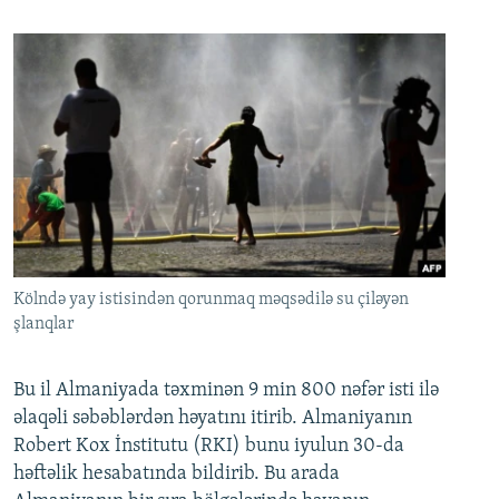
Kölndə yay istisindən qorunmaq məqsədilə su çiləyən
şlanqlar
Bu il Almaniyada təxminən 9 min 800 nəfər isti ilə
əlaqəli səbəblərdən həyatını itirib. Almaniyanın
Robert Kox İnstitutu (RKI) bunu iyulun 30-da
həftəlik hesabatında bildirib. Bu arada