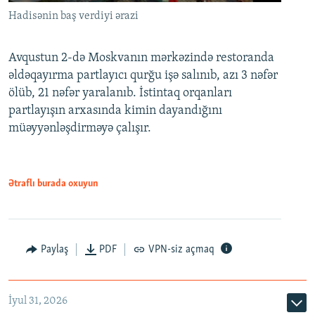
Hadisənin baş verdiyi ərazi
Avqustun 2-də Moskvanın mərkəzində restoranda
əldəqayırma partlayıcı qurğu işə salınıb, azı 3 nəfər
ölüb, 21 nəfər yaralanıb. İstintaq orqanları
partlayışın arxasında kimin dayandığını
müəyyənləşdirməyə çalışır.
Ətraflı burada oxuyun
Paylaş
PDF
VPN-siz açmaq
İyul 31, 2026