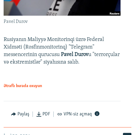
Pavel Durov
Rusiyanın Maliyyə Monitorinqi üzrə Federal
Xidməti (Rosfinmonitorinq) "Telegram"
messencerinin qurucusu
Pavel Durov
u "terrorçular
və ekstremistlər" siyahısına salıb.
Ətraflı burada oxuyun
Paylaş
PDF
VPN-siz açmaq