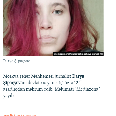
Darya Şipaçyova
Moskva şəhər Məhkəməsi jurnalist
Darya
Şipaçyova
nı dövlətə xəyanət işi üzrə 12 il
azadlıqdan məhrum edib. Məlumatı "Mediazona"
yayıb.