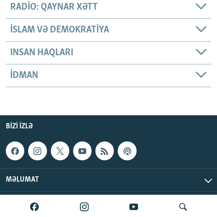
RADIO: QAYNAR XƏTT
İSLAM VƏ DEMOKRATIYA
INSAN HAQLARI
İDMAN
BIZI IZLƏ
MƏLUMAT
AzadlıqRadiosu © 2026 Inc. | Bütün hüquqlar qorunur