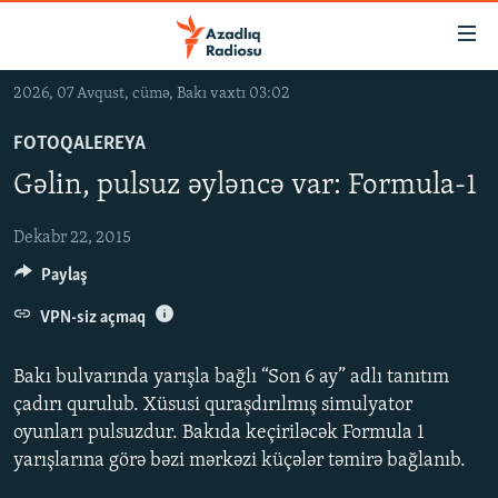
Keçid
linkləri
Əsas
2026, 07 Avqust, cümə, Bakı vaxtı 03:02
məzmuna
GÜNDƏM
qayıt
FOTOQALEREYA
#İZAHLA
Əsas
Gəlin, pulsuz əyləncə var: Formula-1
KORRUPSIOMETR
naviqasiyaya
qayıt
#ƏSLINDƏ
Dekabr 22, 2015
Axtarışa
Paylaş
FƏRQƏ BAX
keç
QANUNI DOĞRU
VPN-siz açmaq
ARAŞDIRMA
Bakı bulvarında yarışla bağlı “Son 6 ay” adlı tanıtım
MULTIMEDIA
çadırı qurulub. Xüsusi quraşdırılmış simulyator
oyunları pulsuzdur. Bakıda keçiriləcək Formula 1
RADIO ARXIV
VIDEO
yarışlarına görə bəzi mərkəzi küçələr təmirə bağlanıb.
HAQQIMIZDA
FOTOQALEREYA
OXU ZALI