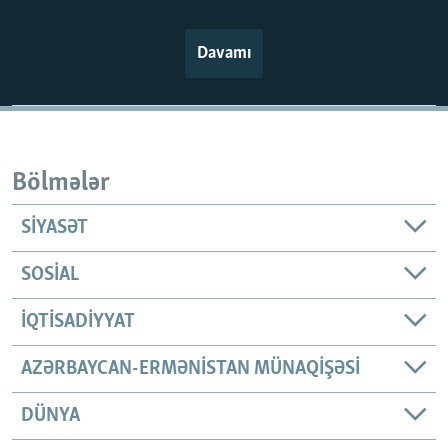
Davamı
Bölmələr
SIYASƏT
SOSIAL
İQTISADIYYAT
AZƏRBAYCAN-ERMƏNISTAN MÜNAQIŞƏSI
DÜNYA